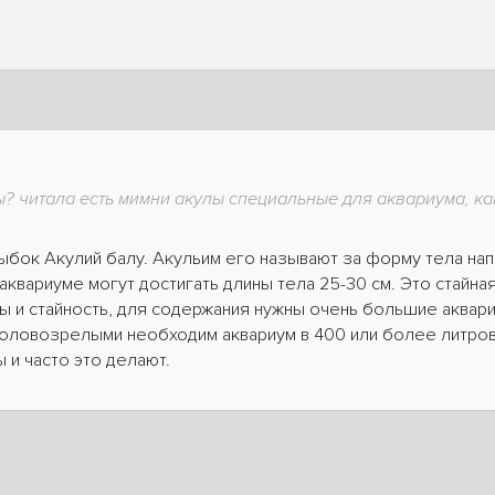
ы? читала есть мимни акулы специальные для аквариума, к
ыбок Акулий балу. Акульим его называют за форму тела на
в аквариуме могут достигать длины тела 25-30 см. Это стай
ы и стайность, для содержания нужны очень большие аквари
 половозрелыми необходим аквариум в 400 или более литров
 и часто это делают.