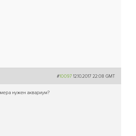
#
10097
12.10.2017 22:08 GMT
змера нужен аквариум?