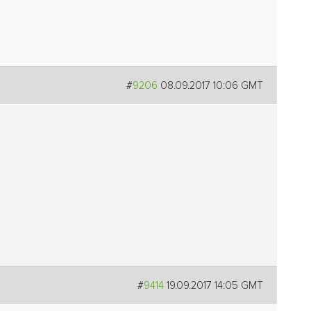
#
9206
08.09.2017 10:06 GMT
#
9414
19.09.2017 14:05 GMT