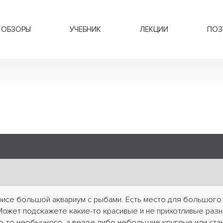
ОБЗОРЫ
УЧЕБНИК
ЛЕКЦИИ
ПОЗ
фисе большой аквариум с рыбами. Есть место для большого
ожет подскажете какие-то красивые и не прихотливые разн
го-то необычного, а везде либо небольшие круглые или ст