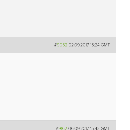
#
9062
02.09.2017 15:24 GMT
#
9162
06.09.2017 15:42 GMT