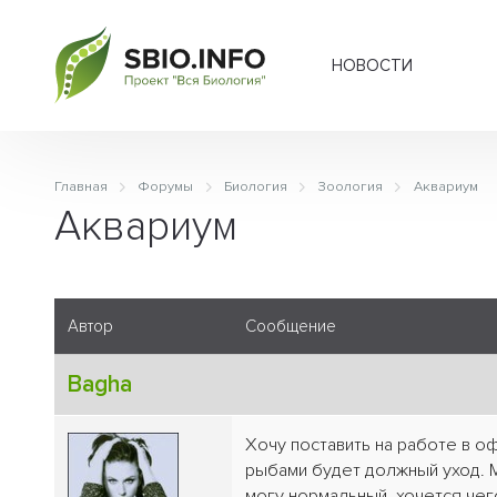
НОВОСТИ
Главная
Форумы
Биология
Зоология
Аквариум
Аквариум
Автор
Сообщение
Bagha
Хочу поставить на работе в о
рыбами будет должный уход. М
могу нормальный, хочется че