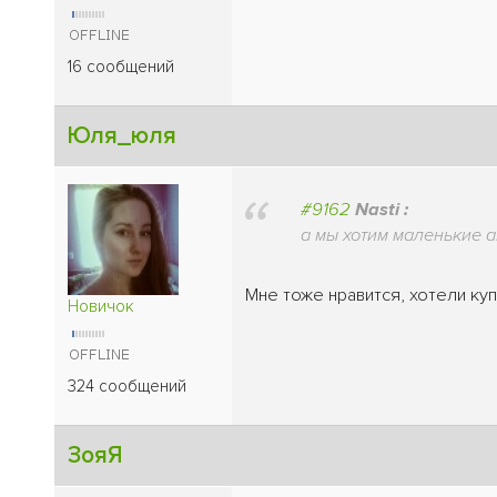
16 сообщений
Юля_юля
#9162
Nasti :
а мы хотим маленькие а
Мне тоже нравится, хотели куп
Новичок
324 сообщений
ЗояЯ