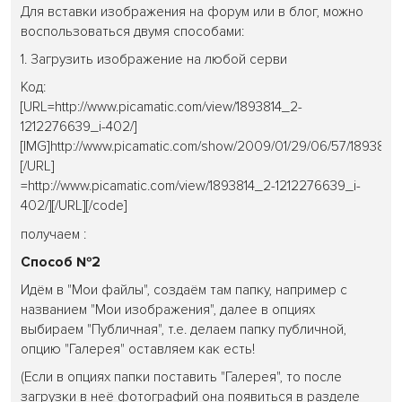
Для вставки изображения на форум или в блог, можно
воспользоваться двумя способами:
1. Загрузить изображение на любой серви
Код:
[URL=http://www.picamatic.com/view/1893814_2-
1212276639_i-402/]
[IMG]http://www.picamatic.com/show/2009/01/29/06/57/1893814_
[/URL]
=http://www.picamatic.com/view/1893814_2-1212276639_i-
402/]
[/URL][/code]
получаем :
Способ №2
Идём в "Мои файлы", создаём там папку, например с
названием "Мои изображения", далее в опциях
выбираем "Публичная", т.е. делаем папку публичной,
опцию "Галерея" оставляем как есть!
(Если в опциях папки поставить "Галерея", то после
загрузки в неё фотографий она появиться в разделе