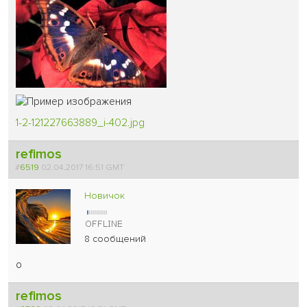
1-2-121227663889_i-402.jpg
refimos
#
6519
02.04.2017 16:51 GMT
Новичок
8 сообщений
о
refimos