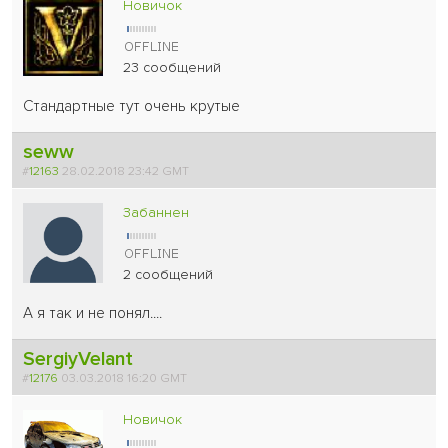
Новичок
23 сообщений
Стандартные тут очень крутые
seww
#
12163
28.02.2018 23:42 GMT
Забаннен
2 сообщений
А я так и не понял....
SergiyVelant
#
12176
03.03.2018 16:20 GMT
Новичок