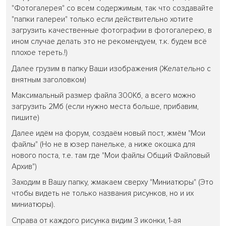
"Фотогалерея" со всем содержимым, так что создавайте
"папки галереи" только если действительно хотите
загрузить качественные фотографии в фотогалерею, в
ином случае делать это не рекомендуем, т.к. будем всё
плохое тереть.!)
Далее грузим в папку Ваши изображения (Желательно с
внятным заголовком)
Максимальный размер файла 300Кб, а всего можно
загрузить 2Мб (если нужно места больше, прибавим,
пишите)
Далее идём на форум, создаём новый пост, жмём "Мои
файлы" (Но не в юзер панельке, а ниже окошка для
нового поста, т.е. там где "Мои файлы Общий Файловый
Архив")
Заходим в Вашу папку, жмакаем сверху "Миниатюры" (Это
чтобы видеть не только названия рисунков, но и их
миниатюры).
Справа от каждого рисунка видим 3 иконки, 1-ая