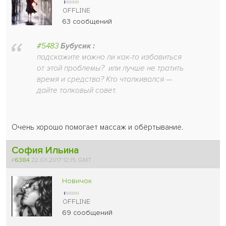
63 сообщений
#5483
Бубусик :
подскажите можно ли как-то избавиться
от этой проблемы? или лучше не тратить
время и средства? Кто чталкивался —
дайте толковый совет.
Очень хорошо помогает массаж и обёртывание.
София Ильина
#
6384
22.03.2017 12:15 GMT
Новичок
69 сообщений