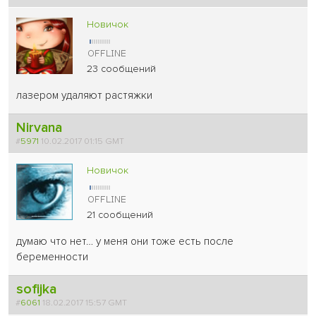
Новичок
23 сообщений
лазером удаляют растяжки
Nirvana
#
5971
10.02.2017 01:15 GMT
Новичок
21 сообщений
думаю что нет… у меня они тоже есть после
беременности
sofijka
#
6061
18.02.2017 15:57 GMT