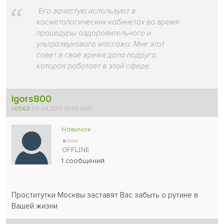
Его зачастую используют в
косметологических кабинетах во время
процедуры оздоровительного и
ультразвукового массажа. Мне этот
совет в своё время дала подруга,
которая работает в этой сфере.
igors800
#
6563
05.04.2017 13:45 GMT
Новичок
1 сообщений
Проститутки Москвы заставят Вас забыть о рутине в
Вашей жизни