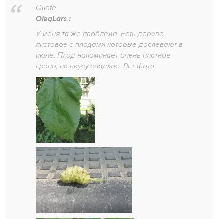
Quote
OlegLars :
У меня та же проблема. Есть дерево
листовое с плодами которые доспевают в
июле. Плод напоминает очень плотное
гроно, по вкусу сладкое. Вот фото