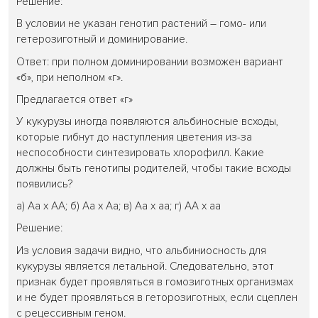
Решение:
В условии не указан генотип растений – гомо- или
гетерозиготный и доминирование.
Ответ: при полном доминировании возможен вариант
«б», при неполном «г».
Предлагается ответ «г»
У кукурузы иногда появляются альбиносные всходы,
которые гибнут до наступления цветения из-за
неспособности синтезировать хлорофилл. Какие
должны быть генотипы родителей, чтобы такие всходы
появились?
а) Аа х АА; б) Аа х Аа; в) Аа х аа; г) АА х аа
Решение:
Из условия задачи видно, что альбиниосность для
кукурузы является летальной. Следовательно, этот
признак будет проявляться в гомозиготных организмах
и не будет проявляться в геторозиготных, если сцеплен
с рецессивным геном.