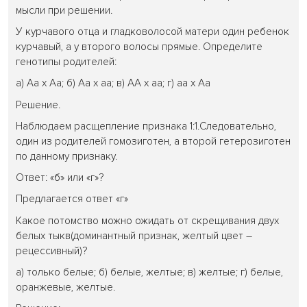
мысли при решении.
У курчавого отца и гладковолосой матери один ребенок
курчавый, а у второго волосы прямые. Определите
генотипы родителей:
а) Аа х Аа; б) Аа х аа; в) АА х аа; г) аа х Аа
Решение.
Наблюдаем расщепление признака 1:1.Следовательно,
один из родителей гомозиготен, а второй гетерозиготен
по данному признаку.
Ответ: «б» или «г»?
Предлагается ответ «г»
Какое потомство можно ожидать от скрещивания двух
белых тыкв(доминантный признак, желтый цвет –
рецессивный)?
а) только белые; б) белые, желтые; в) желтые; г) белые,
оранжевые, желтые.