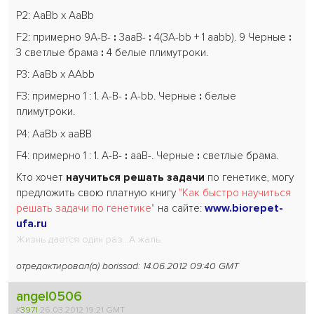
P2: AaBb x AaBb
F2: примерно 9А-B-
:
3aaB-
:
4(3A-bb + 1 aabb). 9 Черные
:
3 светлые брама
:
4 белые плимутроки.
P3: AaBb x AAbb
F3: примерно 1 : 1. A-B-
:
А-bb. Черные
:
белые
плимутроки.
Р4: AaBb x aaBB
F4: примерно 1 : 1. A-B-
:
aaB-. Черные
:
светлые брама.
Кто хочет
научиться решать задачи
по генетике, могу
предложить свою платную книгу
"Как быстро научиться
решать задачи по генетике"
на сайте:
www.biorepet-
ufa.ru
Жизнь дается один раз...А жаль.
отредактировал(а) borissad: 14.06.2012 09:40 GMT
angel0506
#
3971
26.03.2012 19:21 GMT