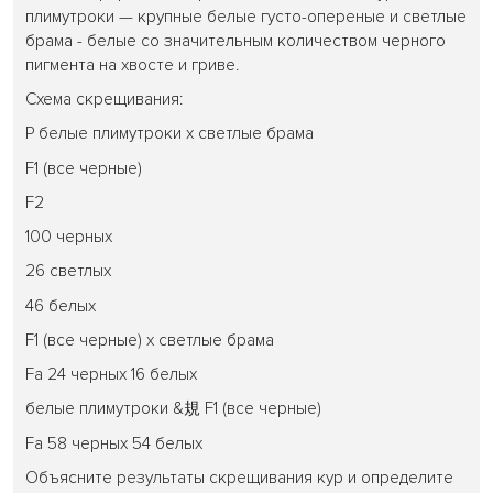
плимутроки — крупные белые густо-опереные и светлые
брама - белые со значительным количеством черного
пигмента на хвосте и гриве.
Схема скрещивания:
Р белые плимутроки х светлые брама
F1 (все черные)
F2
100 черных
26 светлых
46 белых
F1 (все черные) х светлые брама
Fa 24 черных 16 белых
белые плимутроки &規 F1 (все черные)
Fa 58 черных 54 белых
Объясните результаты скрещивания кур и определите