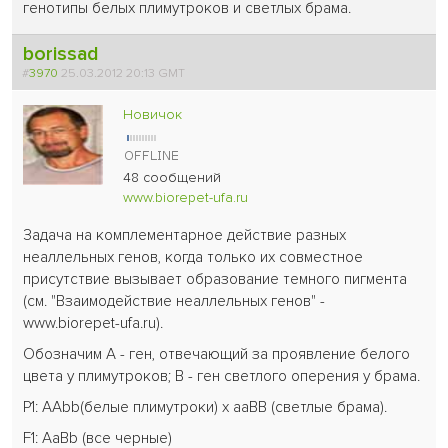
генотипы белых плимутроков и светлых брама.
borissad
#
3970
25.03.2012 20:13 GMT
Новичок
48 сообщений
www.biorepet-ufa.ru
Задача на комплементарное действие разных
неаллельных генов, когда только их совместное
присутствие вызывает образование темного пигмента
(см. "Взаимодействие неаллельных генов" -
www.biorepet-ufa.ru).
Обозначим А - ген, отвечающий за проявление белого
цвета у плимутроков; В - ген светлого оперения у брама.
Р1: ААbb(белые плимутроки) x aaBB (светлые брама).
F1: AaBb (все черные)