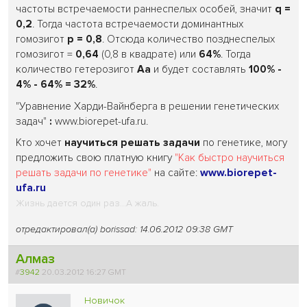
частоты встречаемости раннеспелых особей, значит
q =
0,2
. Тогда частота встречаемости доминантных
гомозигот
p = 0,8
. Отсюда количество позднеспелых
гомозигот =
0,64
(0,8 в квадрате) или
64%
. Тогда
количество гетерозигот
Аа
и будет составлять
100% -
4% - 64% = 32%
.
"Уравнение Харди-Вайнберга в решении генетических
задач"
:
www.biorepet-ufa.ru.
Кто хочет
научиться решать задачи
по генетике, могу
предложить свою платную книгу
"Как быстро научиться
решать задачи по генетике"
на сайте:
www.biorepet-
ufa.ru
Жизнь дается один раз...А жаль.
отредактировал(а) borissad: 14.06.2012 09:38 GMT
Алмаз
#
3942
20.03.2012 16:27 GMT
Новичок