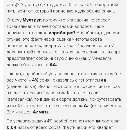
есть)? "Чувствую", что должен быть какой-то короткий
путь, чем тот, который применяю я для объяснения ...
Отвечу
Мулздуг
, потому что эта задача не совсем
тривиальная в плане постановки вопроса. Надо
понимать, что такое
апробация?
Апробация, в данном
случае, это фактически оценка чистоты сорта
позднеспелого клевера. А так как "позднеспелость"
доминантный признак, то генотип всех семян, если сорт
представляет собой чистую линию (как у Менделя),
должен быть только
АА.
Так вот, апробацией установлено, что с этим сортом "не
все чисто" -
4%
семян оказались с генотипом
аа
(раннеспелые). Значит этот сорт не совсем чистый, раз
в нем "затесались" аллели
а.
Так вот, раз они
"затесались", то в данном сорте должны присутствовать
и особи гетерозиготные с генотипом
Аа
(их количество
Вам и нашел
Алмаз
).
По условию задачи 4% особей с генотипом
аа
составят
0,04
часть от всего сорта. Фактически это квадрат