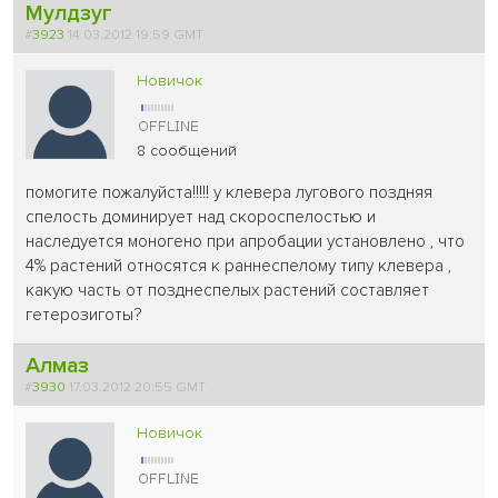
Мулдзуг
#
3923
14.03.2012 19:59 GMT
Новичок
8 сообщений
помогите пожалуйста!!!!! у клевера лугового поздняя
спелость доминирует над скороспелостью и
наследуется моногено при апробации установлено , что
4% растений относятся к раннеспелому типу клевера ,
какую часть от позднеспелых растений составляет
гетерозиготы?
Алмаз
#
3930
17.03.2012 20:55 GMT
Новичок