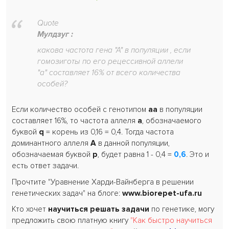
Quote
Мулдзуг :
какова частота гена "А" в популяции , если
гомозиготы по его рецессивной аллели
"а" составляет 16% от всего количества
особей?
Если количество особей с генотипом
аа
в популяции
составляет 16%, то частота аллеля
а
, обозначаемого
буквой
q
= корень из 0,16 = 0,4. Тогда частота
доминантного аллеля
А
в данной популяции,
обозначаемая буквой
p
, будет равна 1 - 0,4 =
0,6
. Это и
есть ответ задачи.
Прочтите "Уравнение Харди-Вайнберга в решении
генетических задач" на блоге:
www.biorepet-ufa.ru
Кто хочет
научиться решать задачи
по генетике, могу
предложить свою платную книгу
"Как быстро научиться