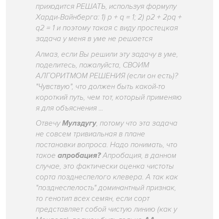
приходится РЕШАТЬ, используя формулу
Харди-Вайнберга: 1) p + q = 1; 2) p2 + 2pq +
q2 = 1 и поэтому такая с виду простецкая
задача у меня в уме не решается
Алмаз, если Вы решили эту задачу в уме,
поделитесь, пожалуйста, СВОИМ
АЛГОРИТМОМ РЕШЕНИЯ (если он есть)?
"Чувствую", что должен быть какой-то
короткий путь, чем тот, который применяю
я для объяснения ...
Отвечу
Мулздугу
, потому что эта задача
не совсем тривиальная в плане
постановки вопроса. Надо понимать, что
такое
апробация?
Апробация, в данном
случае, это фактически оценка чистоты
сорта позднеспелого клевера. А так как
"позднеспелость" доминантный признак,
то генотип всех семян, если сорт
представляет собой чистую линию (как у