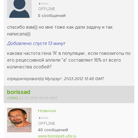
8 сообщений
спасибо вам))) но мне тоже как дали задачу и так
написала)))
Добавлено спустя 13 минут
какова частота гена "А" в популяции , если гомозиготы по
его рецессивной аллели "а" составляет 16% от всего
количества особей?
отредактировал(а) Мулдзуг: 21.03.2012 13:48 GMT
borissad
#
3962
22.03.2012 18:56 GMT
Новичок
48 сообщений
www.biorepet-ufa.ru