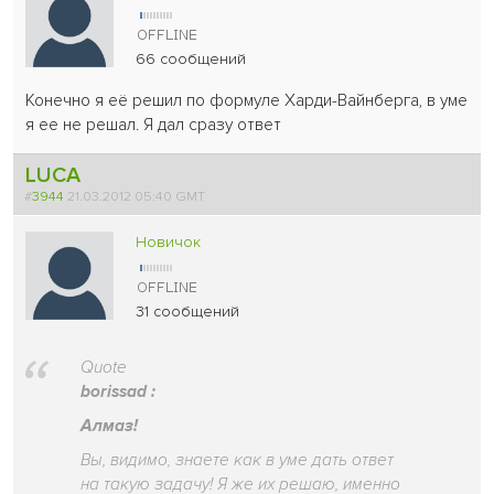
66 сообщений
Конечно я её решил по формуле Харди-Вайнберга, в уме
я ее не решал. Я дал сразу ответ
LUCA
#
3944
21.03.2012 05:40 GMT
Новичок
31 сообщений
Quote
borissad :
Алмаз!
Вы, видимо, знаете как в уме дать ответ
на такую задачу! Я же их решаю, именно