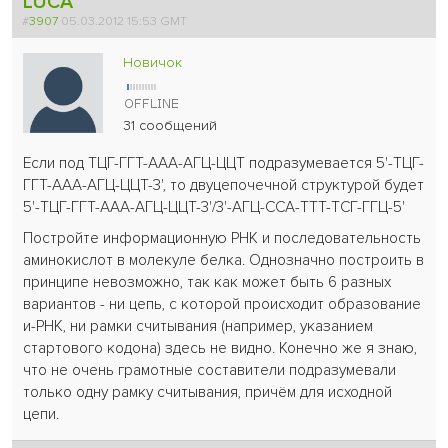
LUCA
#
3907
05.03.2012 15:53 GMT
Новичок
31 сообщений
Если под ТЦГ-ГГТ-ААА-АГЦ-ЦЦТ подразумевается 5'-ТЦГ-
ГГТ-ААА-АГЦ-ЦЦТ-3', то двуцепочечной структурой будет
5'-ТЦГ-ГГТ-ААА-АГЦ-ЦЦТ-3'/3'-АГЦ-ССА-ТТТ-ТСГ-ГГЦ-5'
Постройте информационную РНК и последовательность
аминокислот в молекуле белка. Однозначно построить в
принципе невозможно, так как может быть 6 разных
вариантов - ни цепь, с которой происходит образование
и-РНК, ни рамки считывания (например, указанием
стартового кодона) здесь не видно. Конечно же я знаю,
что не очень грамотные составители подразумевали
только одну рамку считывания, причём для исходной
цепи.