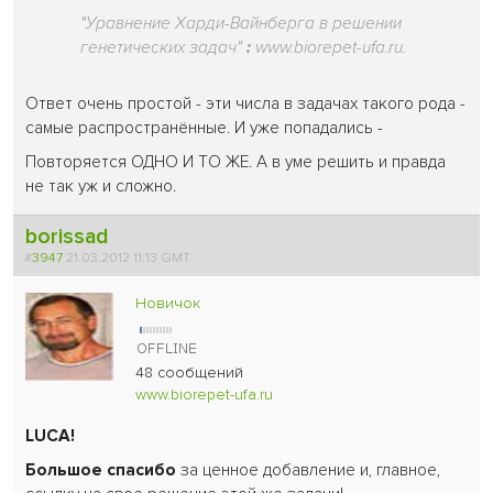
"Уравнение Харди-Вайнберга в решении
генетических задач"
:
www.biorepet-ufa.ru.
Ответ очень простой - эти числа в задачах такого рода -
самые распространённые. И уже попадались -
Повторяется ОДНО И ТО ЖЕ. А в уме решить и правда
не так уж и сложно.
borissad
#
3947
21.03.2012 11:13 GMT
Новичок
48 сообщений
www.biorepet-ufa.ru
LUCA!
Большое спасибо
за ценное добавление и, главное,