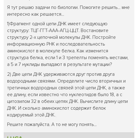
Я тут решаю задачи по биологии. Помогите решить... мне
интересно как решается...
1)Фрагмент одной цепи ДНК имеет следующую
структуру: ТЦГ-ГГТ-ААА-АГЦ-ЦЦТ. Востановите
структуру 2-х цепочной молекулы ДНК. Постройте
информационную РНК и последовательность
аминокислот в молекуле белка. Как изменится
структура белка, если 1 и 3 трепелты поменять местами,
а 5 и 7 нуклиды выпадают в результате мутации?
2) Две цепи ДНК удерживаются друг против друга
водородными связями. Определите число вторичных и
третичных водородных связей этой цепи ДНК, а также
ее длину, если известно что нуклеотидов было 18, а с
цитозилом 32 в обеих цепях ДНК. Вычислите длину цепи
ДНК. И сколько аминокислот содержит белок
кодируемый этой ДНК.
Решите пожалуйста. А то не могу понять...