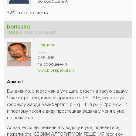
66 сообщений
32% - гетерозиготы
borissad
#
3936
19.03.2012 09:52 GMT
Новичок
48 сообщений
www.biorepet-ufa.ru
Алмаз!
Вы, видимо, знаете как в уме дать ответ на такую задачу!
Я же их решаю, именно приходится РЕШАТЬ, используя
формулу Харди-Вайнберга: 1) p + q = 1; 2) p2 + 2pq + q2 = 1
и поэтому такая с виду простецкая задача у меня в уме
не решается
Алмаз, если Вы решили эту задачу в уме, поделитесь,
пожалуйста, СВОИМ АЛГОРИТМОМ РЕШЕНИЯ (если он