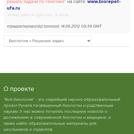
решать задачи по генетике"
на сайте:
www.biorepet-
ufa.ru
Жизнь дается один раз...А жаль.
отредактировал(а) borissad: 14.06.2012 09:39 GMT
О проекте
"Вся биология" - это старейший научно-образовательный
проект Рунета посвященный биологии и родственным
наукам. У нас можно почитать последние новости о
достижениях в современной биологии и медицине, а
также найти образовательные материалы для
школьников и студентов.