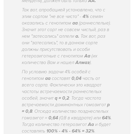
Менделя), должен быть только
АА.
Так вот, апробацией установлено, что с
этим сортом "не все чисто" -
4%
семян
оказались с генотипом
аа
(раннеспелые).
Значит этот сорт не совсем чистый, раз в
нем "затесались" аллели
а.
Так вот, раз
они "затесались", то в данном сорте
должны присутствовать и особи
гетерозиготные с генотипом
Аа
(их
количество Вам и нашел
Алмаз
).
По условию задачи 4% особей с
генотипом
аа
составят
0,04
часть от
всего сорта. Фактически это квадрат
частоты встречаемости раннеспелых
особей, значит
q = 0,2
. Тогда частота
встречаемости доминантных гомозигот
p
= 0,8
. Отсюда количество позднеспелых
гомозигот =
0,64
(0,8 в квадрате) или
64%
.
Тогда количество гетерозигот
Аа
и будет
составлять
100% - 4% - 64% = 32%
.