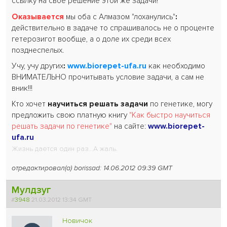
ссылку на свое решение этой же задачи!
Оказывается
мы оба с Алмазом "лоханулись"
:
действительно в задаче то спрашивалось не о проценте
гетерозигот вообще, а о доле их среди всех
позднеспелых.
Учу, учу других
:
www.biorepet-ufa
.ru
как необходимо
ВНИМАТЕЛЬНО прочитывать условие задачи, а сам не
вник!!!
Кто хочет
научиться решать задачи
по генетике, могу
предложить свою платную книгу
"Как быстро научиться
решать задачи по генетике"
на сайте:
www.biorepet-
ufa.ru
Жизнь дается один раз...А жаль.
отредактировал(а) borissad: 14.06.2012 09:39 GMT
Мулдзуг
#
3948
21.03.2012 13:34 GMT
Новичок