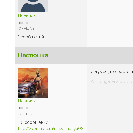
Новичок
1 сообщений
Настюшка
я думая,что растен
Ars longa, vita brevis
Новичок
101 сообщений
http://vkontakte.ru/nasyamasya08