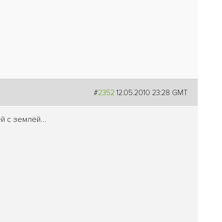
#
2352
12.05.2010 23:28 GMT
й с землёй...