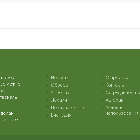
 проект
Новости
О проекте
нас можно
Обзоры
Контакты
ой
Учебник
Сотрудничеств
атериалы
Лекции
Авторам
Познавательно
Условия
зделам
использования
Биопедия
читателя.