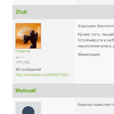
ZhuK
Хорошие биологич
Кроме того, лишай
Устойчивости к не
накопления влаги,
Новичок
(Википедия)
48 сообщений
http://vkontakte.ru/id105627962
MelissaK
Береза повислая т