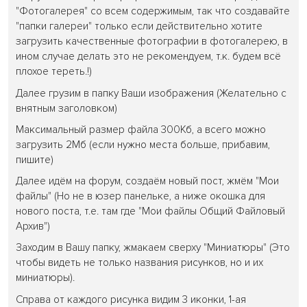
"Фотогалерея" со всем содержимым, так что создавайте
"папки галереи" только если действительно хотите
загрузить качественные фотографии в фотогалерею, в
ином случае делать это не рекомендуем, т.к. будем всё
плохое тереть.!)
Далее грузим в папку Ваши изображения (Желательно с
внятным заголовком)
Максимальный размер файла 300Кб, а всего можно
загрузить 2Мб (если нужно места больше, прибавим,
пишите)
Далее идём на форум, создаём новый пост, жмём "Мои
файлы" (Но не в юзер панельке, а ниже окошка для
нового поста, т.е. там где "Мои файлы Общий Файловый
Архив")
Заходим в Вашу папку, жмакаем сверху "Миниатюры" (Это
чтобы видеть не только названия рисунков, но и их
миниатюры).
Справа от каждого рисунка видим 3 иконки, 1-ая