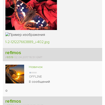
1-2-121227663889_i-402.jpg
refimos
#
6519
02.04.2017 16:51 GMT
Новичок
8 сообщений
о
refimos