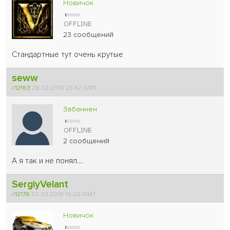
Новичок
23 сообщений
Стандартные тут очень крутые
seww
#
12163
28.02.2018 23:42 GMT
Забаннен
2 сообщений
А я так и не понял....
SergiyVelant
#
12176
03.03.2018 16:20 GMT
Новичок