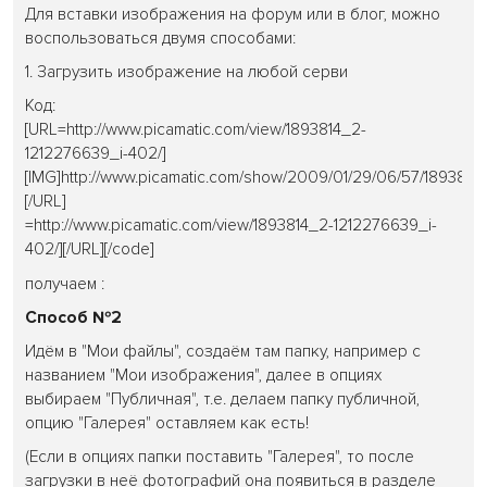
Для вставки изображения на форум или в блог, можно
воспользоваться двумя способами:
1. Загрузить изображение на любой серви
Код:
[URL=http://www.picamatic.com/view/1893814_2-
1212276639_i-402/]
[IMG]http://www.picamatic.com/show/2009/01/29/06/57/1893814_
[/URL]
=http://www.picamatic.com/view/1893814_2-1212276639_i-
402/]
[/URL][/code]
получаем :
Способ №2
Идём в "Мои файлы", создаём там папку, например с
названием "Мои изображения", далее в опциях
выбираем "Публичная", т.е. делаем папку публичной,
опцию "Галерея" оставляем как есть!
(Если в опциях папки поставить "Галерея", то после
загрузки в неё фотографий она появиться в разделе