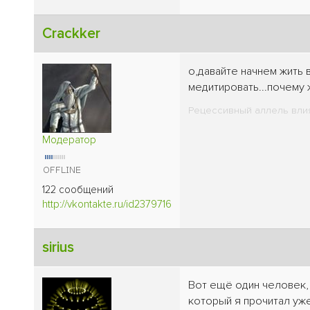
Crackker
о,давайте начнем жить 
медитировать...почему
Рецессивный аллель влия
Модератор
122 сообщений
http://vkontakte.ru/id2379716
sirius
Вот ещё один человек, 
который я прочитал уже