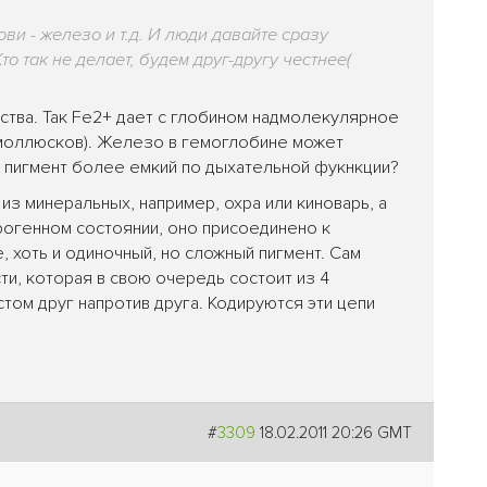
ови - железо и т.д. И люди давайте сразу
то так не делает, будем друг-другу честнее
(
ества. Так Fe2+ дает с глобином надмолекулярное
 моллюсков). Железо в гемоглобине может
е пигмент более емкий по дыхательной фукнкции?
из минеральных, например, охра или киноварь, а
рогенном состоянии, оно присоединено к
, хоть и одиночный, но сложный пигмент. Сам
сти, которая в свою очередь состоит из 4
том друг напротив друга. Кодируются эти цепи
#
3309
18.02.2011 20:26 GMT