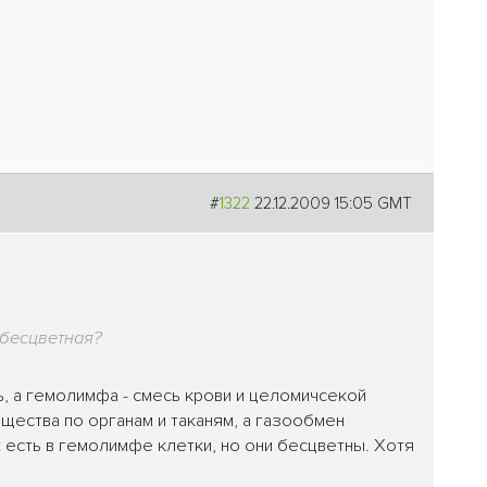
#
1322
22.12.2009 15:05 GMT
 бесцветная?
вь, а гемолимфа - смесь крови и целомичсекой
щества по органам и таканям, а газообмен
 есть в гемолимфе клетки, но они бесцветны. Хотя