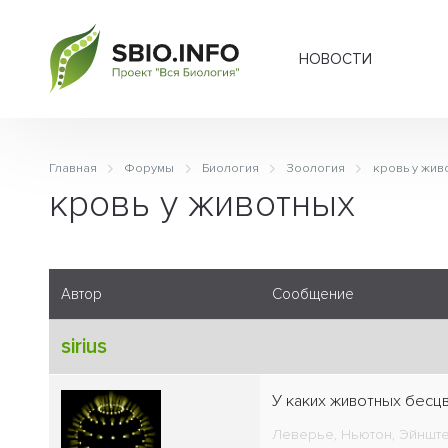
НОВОСТИ
Главная
Форумы
Биология
Зоология
кровь у жив
кровь у животных
Автор
Сообщение
sirius
У каких животных бесцв
Леверье, Ньютон, Эйнштей