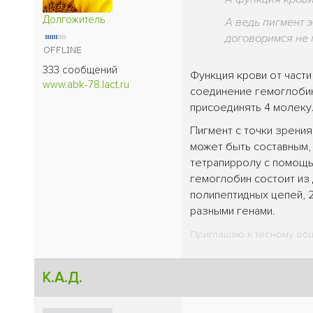
Долгожитель
А ведь пигмент э
договоримся не п
333 сообщений
Функция крови от части
www.abk-78.lact.ru
соединение гемоглобин
присоединять 4 молеку
Пигмент с точки зрения
может быть составным, 
тетрапирролу с помощью
гемоглобин состоит из 
полипептидных цепей, 2
разными генами.
Приглашаю к тесному общ
К.А.Д.