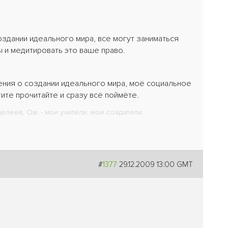
оздании идеального мира, все могут заниматься
ы и медитировать это ваше право.
ения о создании идеального мира, моё социальное
ите прочитайте и сразу всё поймёте.
леев, Ом. - мои учители, мои создатели.
#
1377
29.12.2009 13:00 GMT