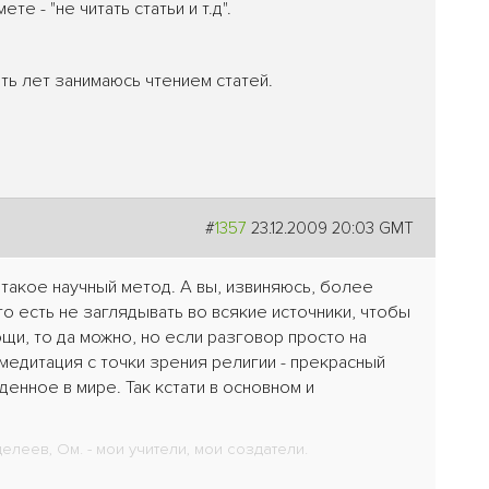
 - "не читать статьи и т.д".
ать лет занимаюсь чтением статей.
#
1357
23.12.2009 20:03 GMT
о такое научный метод. А вы, извиняюсь, более
то есть не заглядывать во всякие источники, чтобы
щи, то да можно, но если разговор просто на
медитация с точки зрения религии - прекрасный
денное в мире. Так кстати в основном и
леев, Ом. - мои учители, мои создатели.