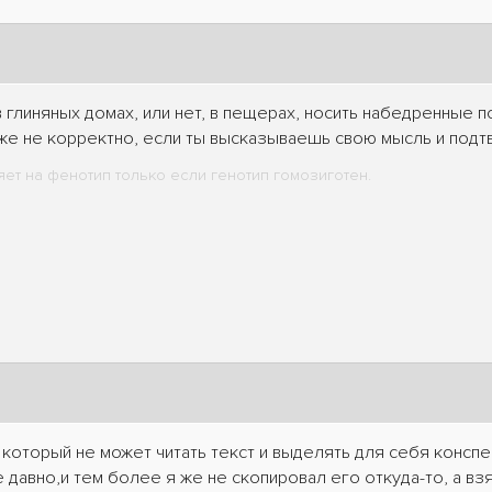
в глиняных домах, или нет, в пещерах, носить набедренные п
 же не корректно, если ты высказываешь свою мысль и под
ет на фенотип только если генотип гомозиготен.
который не может читать текст и выделять для себя конспе
 давно,и тем более я же не скопировал его откуда-то, а вз