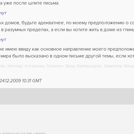
а уже после шлите письма.
нут
ных домов, будьте адекватнее, по моему предположению о с
в разумных пределах, а если вы хотите жить в доме из глин
нут
 не имею ввиду как основное направление моего предполож
мира было высказано в одном письме другой темы, если хот
н, Кеплер, Коперник, Галилео, Безу, Вейерштрас, Вавилов, Менде
 24.12.2009 10:31 GMT
зависит от её цвета.