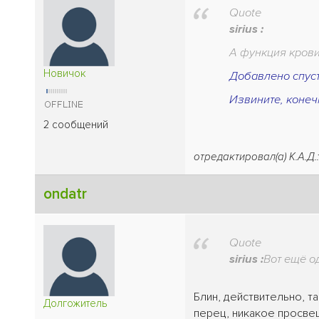
Quote
sirius :
А функция крови 
Новичок
Добавлено спустя
Извините, конеч
2 сообщений
отредактировал(а) К.А.Д.:
ondatr
Quote
sirius :
Вот ещё о
Блин, действительно, та
Долгожитель
перец, никакое просвещ