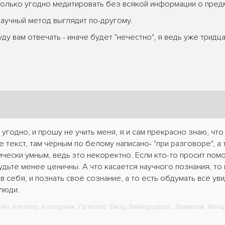
олько угодно медитировать без всякой информации о предмете
 научный метод выглядит по-другому.
ду вам отвечать - иначе будет "нечестно", я ведь уже тридц
 угодно, и прошу не учить меня, я и сам прекрасно знаю, чт
 текст, там чёрным по белому написано- "при разговоре", а 
чески умным, ведь это некоректно. Если кто-то просит помо
дьте менее ценичны. А что касается научного познания, то 
в себя, и познать своё сознание, а то есть обдумать всё уви
люди.
н, Кеплер, Коперник, Галилео, Безу, Вейерштрас, Вавилов, Менде