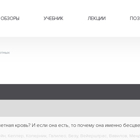
ОБЗОРЫ
УЧЕБНИК
ЛЕКЦИИ
ПОЗ
отных
етная кровь? И если она есть, то почему она именно бесцв
н, Кеплер, Коперник, Галилео, Безу, Вейерштрас, Вавилов, Менде