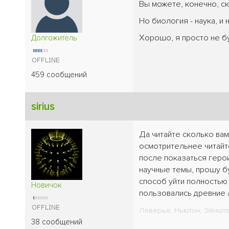
Вы можете, конечно, ск
Но биология - наука, и
Хорошо, я просто не бу
Долгожитель
459 сообщений
sirius
Да читайте сколько вам
осмотрительнее читайте
после показаться герои
научные темы, прошу бу
способ уйти полностью 
Новичок
пользовались древние 
Леверье, Ньютон, Эйнштей
38 сообщений