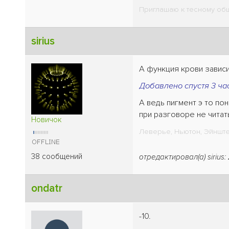
Приглашаю к тесному общ
sirius
А функция крови зависи
Добавлено спустя 3 час
А ведь пигмент э то по
при разговоре не читать
Новичок
Леверье, Ньютон, Эйнштей
38 сообщений
отредактировал(а) sirius:
ondatr
-10.