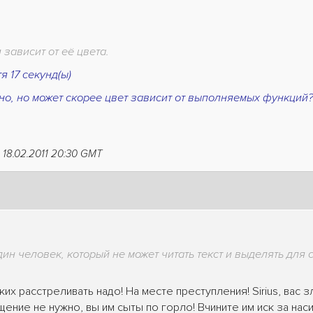
зависит от её цвета.
 17 секунд(ы)
но, но может скорее цвет зависит от выполняемых функций
 18.02.2011 20:30 GMT
дин человек, который не может читать текст и выделять для 
ких расстреливать надо! На месте преступления! Sirius, вас
ение не нужно, вы им сыты по горло! Вчините им иск за наси