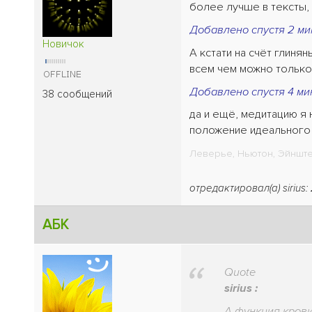
более лучше в тексты, 
Добавлено спустя 2 ми
Новичок
А кстати на счёт глиня
всем чем можно только 
Добавлено спустя 4 ми
38 сообщений
да и ещё, медитацию я
положение идеального 
Леверье, Ньютон, Эйнштей
отредактировал(а) sirius:
АБК
Quote
sirius :
А функция крови 