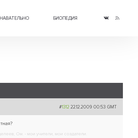
НАВАТЕЛЬНО
БИОПЕДИЯ
#
1312
22.12.2009 00:53 GMT
етная?
леев, Ом. - мои учители, мои создатели.