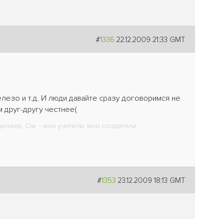
#
1336
22.12.2009 21:33 GMT
елезо и т.д. И люди давайте сразу договоримся не
ем друг-другу честнее
(
леев, Ом. - мои учители, мои создатели.
#
1353
23.12.2009 18:13 GMT