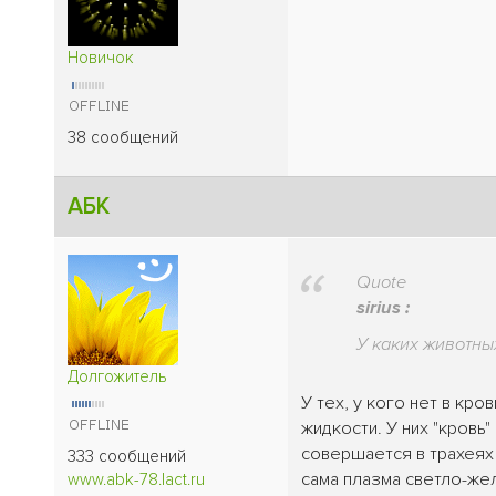
Новичок
38 сообщений
АБК
Quote
sirius :
У каких животны
Долгожитель
У тех, у кого нет в кр
жидкости. У них "кровь
совершается в трахеях 
333 сообщений
сама плазма светло-же
www.abk-78.lact.ru