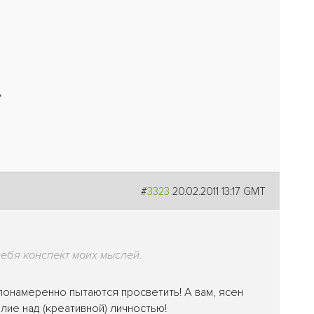
?
#
3323
20.02.2011 13:17 GMT
себя конспект моих мыслей.
 злонамеренно пытаются просветить! А вам, ясен
лие над (креативной) личностью!