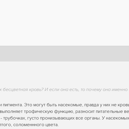
х бесцветная кровь? И если она есть, то почему она именно
ови пигмента. Это могут быть насекомые, правда у них не кро
" выполняет трофическую функцию, разносит питательные ве
- трубочках, густо пронизывающих все органы. У насекомых
лтого, соломеннного цвета.