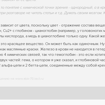
 то понятие с химической точки зрения - однородный, а в кр
ри разговоре не читать статьи и т.д. Думать своим мозгом. К
 зависит от цвета, поскольку цвет - отражение состава вещ
, Cu2+ с глобином - цианоглобин (например, у головоногих
лы кислорода, а медь в цианоглобине только одну. Какой ж
 это красящее вещество. Он может быть как одиночным. Ну 
как маслянные краски. Железо в крови не находится в гете
 4 химических связей, так что гемоглобин - это если хотите
двух частей: гема, о котором я уже сказал, и глобиновой ча
 альфа-цепи и 2 бетта-цепи, соединенные между собой крес
ению на www.abk-78.lact.ru