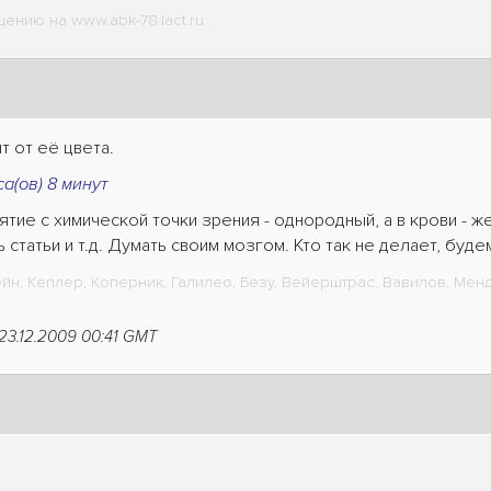
ению на www.abk-78.lact.ru
т от её цвета.
а(ов) 8 минут
нятие с химической точки зрения - однородный, а в крови - ж
 статьи и т.д. Думать своим мозгом. Кто так не делает, буд
н, Кеплер, Коперник, Галилео, Безу, Вейерштрас, Вавилов, Менде
 23.12.2009 00:41 GMT