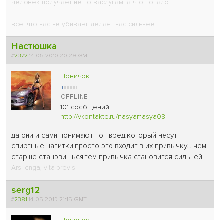
человек получает не по заслугам, а что попало.
всё, что нас не убивает, делает нас сильнее.
Настюшка
#
2372
14.05.2010 20:29 GMT
Новичок
101 сообщений
http://vkontakte.ru/nasyamasya08
да они и сами понимают тот вред,который несут
спиртные напитки,просто это входит в их привычку.....чем
старше становишься,тем привычка становится сильней
Ars longa, vita brevis
serg12
#
2381
14.05.2010 21:15 GMT
Новичок