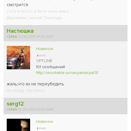
смотрится
Сила в мозгу, в Боге лишь вера.
Дартвидан Сергей Перегуда
Настюшка
#
2466
15.05.2010 01:15 GMT
Новичок
101 сообщений
http://vkontakte.ru/nasyamasya08
жаль,что их не переубедить
Ars longa, vita brevis
serg12
#
2480
15.05.2010 01:23 GMT
Новичок