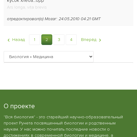
кусок хлеба...брр
Ars longa, vita brevis
отредактировал(а) Моззг: 24.05.2010 04:21 GMT
Назад
1
2
3
4
Вперёд
О проекте
"Вся биология" - это старейший научно-образовательный
проект Рунета посвященный биологии и родственным
наукам. У нас можно почитать последние новости о
достижениях в современной биологии и медицине, а