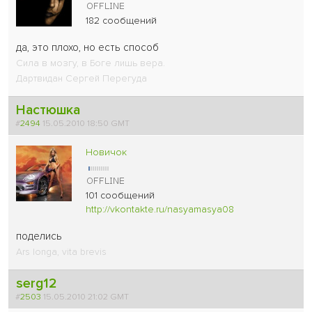
182 сообщений
да, это плохо, но есть способ
Сила в мозгу, в Боге лишь вера.
Дартвидан Сергей Перегуда
Настюшка
#
2494
15.05.2010 18:50 GMT
Новичок
101 сообщений
http://vkontakte.ru/nasyamasya08
поделись
Ars longa, vita brevis
serg12
#
2503
15.05.2010 21:02 GMT