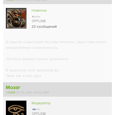
Новичок
23 сообщений
В смысле осмысления бессмысленности, смысл тоже имеет
определенную осмысленность.
Летопись времен только начинается...
В здоровом теле здоровый дух
Таких как я нету двух
Моззг
#
2588
23.05.2010 09:02 GMT
Модератор