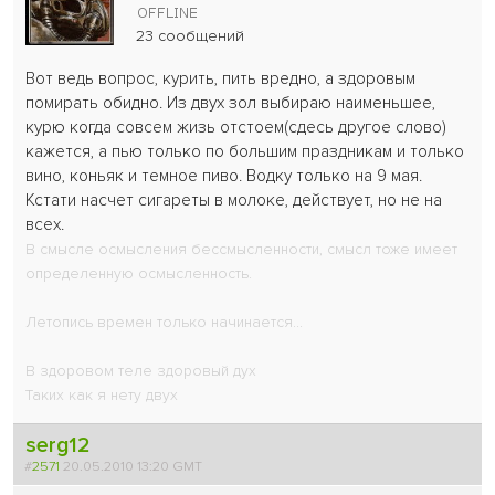
23 сообщений
Вот ведь вопрос, курить, пить вредно, а здоровым
помирать обидно. Из двух зол выбираю наименьшее,
курю когда совсем жизь отстоем(сдесь другое слово)
кажется, а пью только по большим праздникам и только
вино, коньяк и темное пиво. Водку только на 9 мая.
Кстати насчет сигареты в молоке, действует, но не на
всех.
В смысле осмысления бессмысленности, смысл тоже имеет
определенную осмысленность.
Летопись времен только начинается...
В здоровом теле здоровый дух
Таких как я нету двух
serg12
#
2571
20.05.2010 13:20 GMT