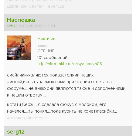
Дартвидан Сергей Перегуда
Настюшка
#
2544
16.05.2010 22:12 GMT
Новичок
101 сообщений
http://vkontakte.ru/nasyamasya08
смайлики-являются показателями наших
эмоций,испытываемых нами при чтении ответа на
форуме.....не знаю,они являются также и дополнениями
к нашим ответам....
кстати,Серж.....я сделала фокус с молоком, его
начался.....ты понял....пока курить не хочет
)пасибки...
Ars longa, vita brevis
serg12