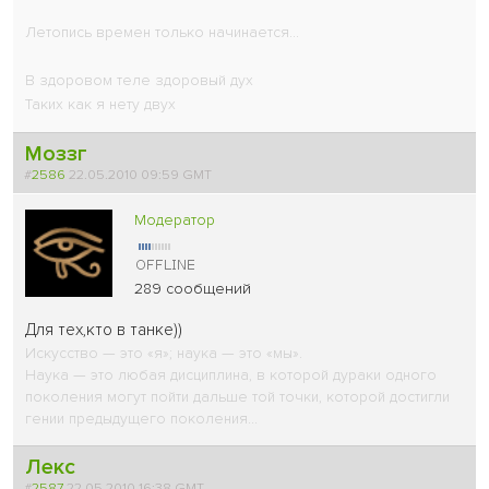
Летопись времен только начинается...
В здоровом теле здоровый дух
Таких как я нету двух
Моззг
#
2586
22.05.2010 09:59 GMT
Модератор
289 сообщений
Для тех,кто в танке))
Искусство — это «я»; наука — это «мы».
Наука — это любая дисциплина, в которой дураки одного
поколения могут пойти дальше той точки, которой достигли
гении предыдущего поколения...
Лекс
#
2587
22.05.2010 16:38 GMT