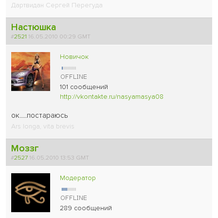
Дартвидан Сергей Перегуда
Настюшка
#
2521
16.05.2010 00:29 GMT
Новичок
101 сообщений
http://vkontakte.ru/nasyamasya08
ок.....постараюсь
Ars longa, vita brevis
Моззг
#
2527
16.05.2010 13:53 GMT
Модератор
289 сообщений