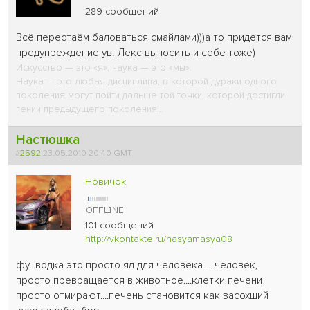
289 сообщений
Всё перестаём баловаться смайлами)))а то придется вам
предупреждение ув. Лекс выносить и себе тоже)
Искусство — это «я»; наука — это «мы».
Наука — это любая дисциплина, в которой дураки одного
поколения могут пойти дальше той точки, которой достигли
гении предыдущего поколения...
Настюшка
#
2592
23.05.2010 20:40 GMT
Новичок
101 сообщений
http://vkontakte.ru/nasyamasya08
фу...водка это просто яд для человека......человек,
просто превращается в животное....клетки печени
просто отмирают....печень становится как засохший