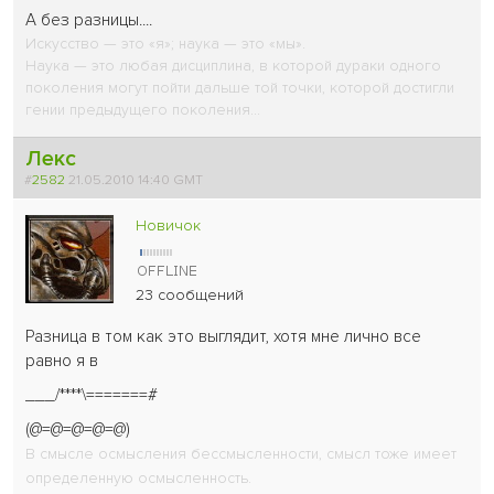
А без разницы....
Искусство — это «я»; наука — это «мы».
Наука — это любая дисциплина, в которой дураки одного
поколения могут пойти дальше той точки, которой достигли
гении предыдущего поколения...
Лекс
#
2582
21.05.2010 14:40 GMT
Новичок
23 сообщений
Разница в том как это выглядит, хотя мне лично все
равно я в
___/****\=======#
(@=@=@=@=@)
В смысле осмысления бессмысленности, смысл тоже имеет
определенную осмысленность.