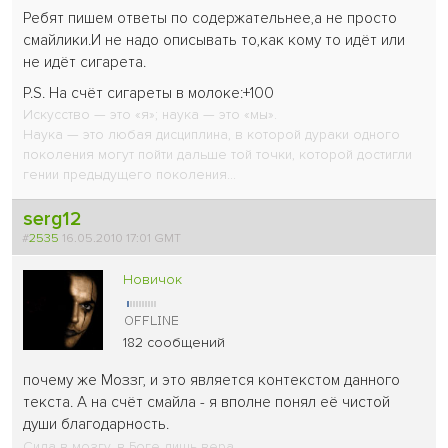
Ребят пишем ответы по содержательнее,а не просто
смайлики.И не надо описывать то,как кому то идёт или
не идёт сигарета.
P.S. На счёт сигареты в молоке:+100
Искусство — это «я»; наука — это «мы».
Наука — это любая дисциплина, в которой дураки одного
поколения могут пойти дальше той точки, которой достигли
гении предыдущего поколения...
serg12
#
2535
16.05.2010 17:01 GMT
Новичок
182 сообщений
почему же Моззг, и это является контекстом данного
текста. А на счёт смайла - я вполне понял её чистой
души благодарность.
Сила в мозгу, в Боге лишь вера.