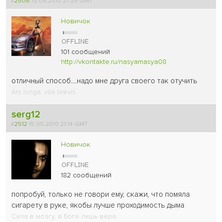
#
2506
15.05.2010 21:05 GMT
Новичок
101 сообщений
http://vkontakte.ru/nasyamasya08
отличный способ....надо мне друга своего так отучить
Ars longa, vita brevis
serg12
#
2512
15.05.2010 21:14 GMT
Новичок
182 сообщений
попробуй, только не говори ему, скажи, что помяла
сигарету в руке, якобы лучше проходимость дыма
Сила в мозгу, в Боге лишь вера.