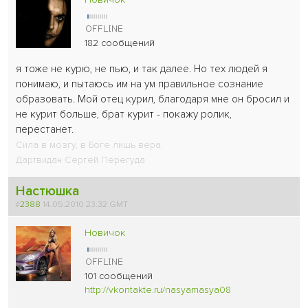
182 сообщений
я тоже не курю, не пью, и так далее. Но тех людей я
понимаю, и пытаюсь им на ум правильное сознание
образовать. Мой отец курил, благодаря мне он бросил и
не курит больше, брат курит - покажу ролик,
перестанет.
Сила в мозгу, в Боге лишь вера.
Дартвидан Сергей Перегуда
Настюшка
#
2388
14.05.2010 23:32 GMT
Новичок
101 сообщений
http://vkontakte.ru/nasyamasya08