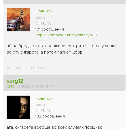
Новичок
101 сообщений
http://vkontakte.ru/nasyamasya08
чё за бред....это так паршиво смотрится, когда у девки
во рту сигарета, а потом пахнет....:брр
Ars longa, vita brevis
serg12
#
2431
15.05.2010 00:46 GMT
Новичок
182 сообщений
ага, сигарета вообще во всех случаях поршиво