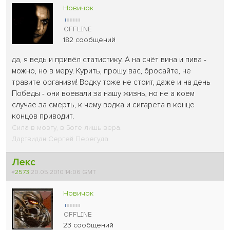
Новичок
182 сообщений
да, я ведь и привёл статистику. А на счёт вина и пива -
можно, но в меру. Курить, прошу вас, бросайте, не
травите организм! Водку тоже не стоит, даже и на день
Победы - они воевали за нашу жизнь, но не а коем
случае за смерть, к чему водка и сигарета в конце
концов приводит.
Сила в мозгу, в Боге лишь вера.
Дартвидан Сергей Перегуда
Лекс
#
2573
20.05.2010 14:06 GMT
Новичок
23 сообщений