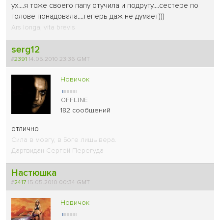
ух....я тоже своего папу отучила и подругу....сестере по
голове понадовала....теперь даж не думает)))
Ars longa, vita brevis
serg12
#
2391
14.05.2010 23:36 GMT
Новичок
182 сообщений
отлично
Сила в мозгу, в Боге лишь вера.
Дартвидан Сергей Перегуда
Настюшка
#
2417
15.05.2010 00:34 GMT
Новичок