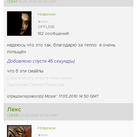
#
2547
16.05.2010 23:24 GMT
Новичок
182 сообщений
надеюсь что это так. благодарю за тепло
я очень
польщён
Добавлено спустя 46 секунд(ы)
что б эти смайлы
Сила в мозгу, в Боге лишь вера.
Дартвидан Сергей Перегуда
отредактировал(а) Моззг: 17.05.2010 14:50 GMT
Лекс
#
2569
20.05.2010 12:58 GMT
Новичок