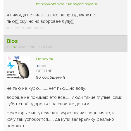
http://vkontakte.ru/nasyamasya08
я никогда не пила......даже на праздниках не
пью))))скучно,но здоровее буду)))
Ars longa, vita brevis
Bios
#
2287
10.05.2010 19:29 GMT
Новичок
86 сообщений
не пью не курю.......... нет пью.....но воду.
вообще не понимаю это всё........люди такие глупые, сами
губят своё здоровье, за свои же деньги.
Некоторые могут сказать курю значит нервничаю, и
хочу так успокоится....... да купи валерьянку, реально
поможет.