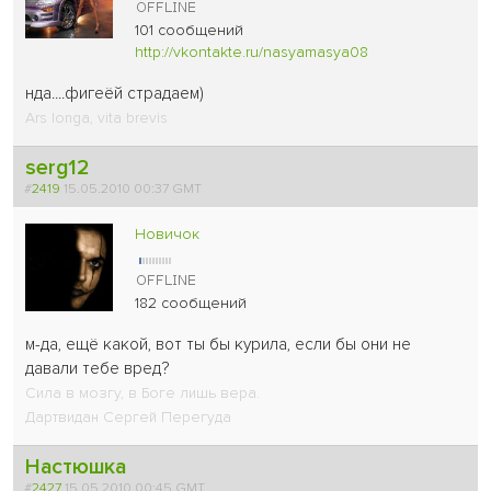
101 сообщений
http://vkontakte.ru/nasyamasya08
нда....фигеёй страдаем
)
Ars longa, vita brevis
serg12
#
2419
15.05.2010 00:37 GMT
Новичок
182 сообщений
м-да, ещё какой, вот ты бы курила, если бы они не
давали тебе вред?
Сила в мозгу, в Боге лишь вера.
Дартвидан Сергей Перегуда
Настюшка
#
2427
15.05.2010 00:45 GMT