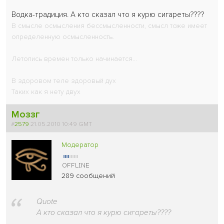
Водка-традиция. А кто сказал что я курю сигареты????
В смысле осмысления бессмысленности, смысл тоже имеет
определенную осмысленность.
Летопись времен только начинается...
В здоровом теле здоровый дух
Таких как я нету двух
Моззг
#
2579
21.05.2010 10:49 GMT
Модератор
289 сообщений
Quote
А кто сказал что я курю сигареты????