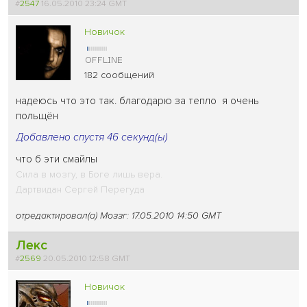
#
2547
16.05.2010 23:24 GMT
Новичок
182 сообщений
надеюсь что это так. благодарю за тепло
я очень
польщён
Добавлено спустя 46 секунд(ы)
что б эти смайлы
Сила в мозгу, в Боге лишь вера.
Дартвидан Сергей Перегуда
отредактировал(а) Моззг: 17.05.2010 14:50 GMT
Лекс
#
2569
20.05.2010 12:58 GMT
Новичок