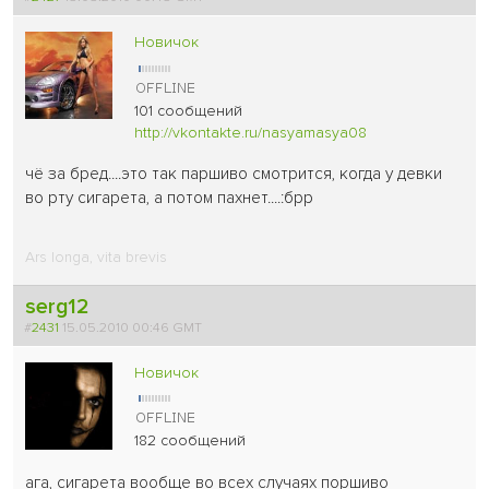
Новичок
101 сообщений
http://vkontakte.ru/nasyamasya08
чё за бред....это так паршиво смотрится, когда у девки
во рту сигарета, а потом пахнет....:брр
Ars longa, vita brevis
serg12
#
2431
15.05.2010 00:46 GMT
Новичок
182 сообщений
ага, сигарета вообще во всех случаях поршиво