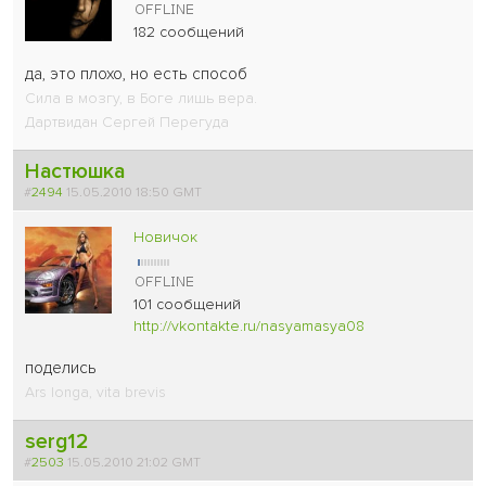
182 сообщений
да, это плохо, но есть способ
Сила в мозгу, в Боге лишь вера.
Дартвидан Сергей Перегуда
Настюшка
#
2494
15.05.2010 18:50 GMT
Новичок
101 сообщений
http://vkontakte.ru/nasyamasya08
поделись
Ars longa, vita brevis
serg12
#
2503
15.05.2010 21:02 GMT