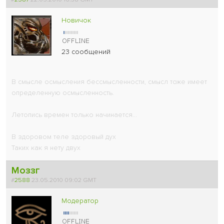
Новичок
23 сообщений
В смысле осмысления бессмысленности, смысл тоже имеет
определенную осмысленность.
Летопись времен только начинается...
В здоровом теле здоровый дух
Таких как я нету двух
Моззг
#
2588
23.05.2010 09:02 GMT
Модератор