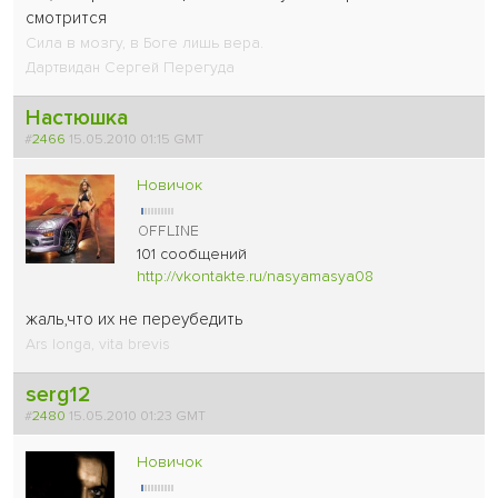
смотрится
Сила в мозгу, в Боге лишь вера.
Дартвидан Сергей Перегуда
Настюшка
#
2466
15.05.2010 01:15 GMT
Новичок
101 сообщений
http://vkontakte.ru/nasyamasya08
жаль,что их не переубедить
Ars longa, vita brevis
serg12
#
2480
15.05.2010 01:23 GMT
Новичок