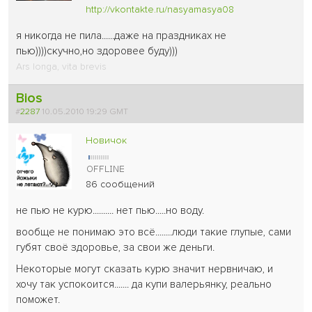
http://vkontakte.ru/nasyamasya08
я никогда не пила......даже на праздниках не
пью))))скучно,но здоровее буду)))
Ars longa, vita brevis
Bios
#
2287
10.05.2010 19:29 GMT
Новичок
86 сообщений
не пью не курю.......... нет пью.....но воду.
вообще не понимаю это всё........люди такие глупые, сами
губят своё здоровье, за свои же деньги.
Некоторые могут сказать курю значит нервничаю, и
хочу так успокоится....... да купи валерьянку, реально
поможет.