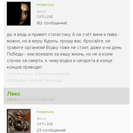
Новичок
182 сообщений
да, я ведь и привёл статистику. А на счёт вина и пива -
можно, но в меру. Курить, прошу вас, бросайте, не
травите организм! Водку тоже не стоит, даже и на день
Победы - они воевали за нашу жизнь, но не а коем
случае за смерть, к чему водка и сигарета в конце
концов приводит.
Сила в мозгу, в Боге лишь вера.
Дартвидан Сергей Перегуда
Лекс
#
2573
20.05.2010 14:06 GMT
Новичок
23 сообщений