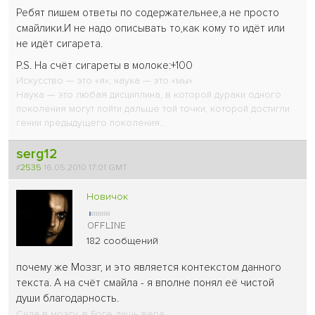
Ребят пишем ответы по содержательнее,а не просто
смайлики.И не надо описывать то,как кому то идёт или
не идёт сигарета.
P.S. На счёт сигареты в молоке:+100
Искусство — это «я»; наука — это «мы».
Наука — это любая дисциплина, в которой дураки одного
поколения могут пойти дальше той точки, которой достигли
гении предыдущего поколения...
serg12
#
2535
16.05.2010 17:01 GMT
Новичок
182 сообщений
почему же Моззг, и это является контекстом данного
текста. А на счёт смайла - я вполне понял её чистой
души благодарность.
Сила в мозгу, в Боге лишь вера.