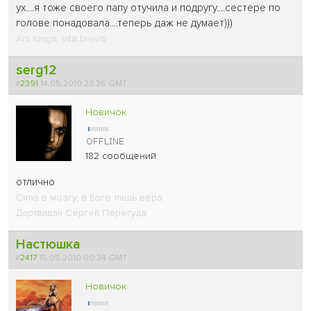
ух....я тоже своего папу отучила и подругу....сестере по
голове понадовала....теперь даж не думает)))
Ars longa, vita brevis
serg12
#
2391
14.05.2010 23:36 GMT
Новичок
182 сообщений
отлично
Сила в мозгу, в Боге лишь вера.
Дартвидан Сергей Перегуда
Настюшка
#
2417
15.05.2010 00:34 GMT
Новичок