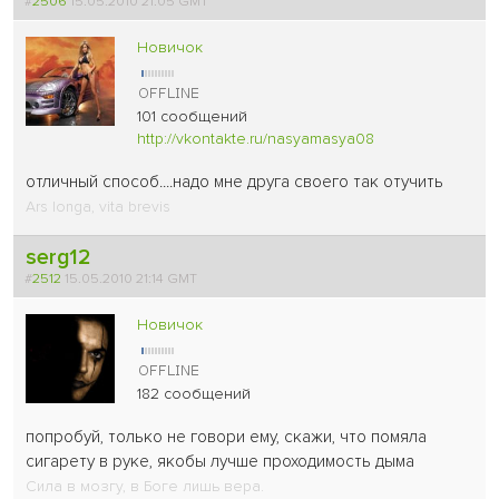
#
2506
15.05.2010 21:05 GMT
Новичок
101 сообщений
http://vkontakte.ru/nasyamasya08
отличный способ....надо мне друга своего так отучить
Ars longa, vita brevis
serg12
#
2512
15.05.2010 21:14 GMT
Новичок
182 сообщений
попробуй, только не говори ему, скажи, что помяла
сигарету в руке, якобы лучше проходимость дыма
Сила в мозгу, в Боге лишь вера.