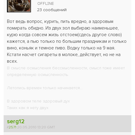
23 сообщений
Вот ведь вопрос, курить, пить вредно, а здоровым
помирать обидно. Из двух зол выбираю наименьшее,
курю когда совсем жизь отстоем(сдесь другое слово)
кажется, а пью только по большим праздникам и только
вино, коньяк и темное пиво. Водку только на 9 мая.
Кстати насчет сигареты в молоке, действует, но не на
всех.
В смысле осмысления бессмысленности, смысл тоже имеет
определенную осмысленность.
Летопись времен только начинается...
В здоровом теле здоровый дух
Таких как я нету двух
serg12
#
2571
20.05.2010 13:20 GMT