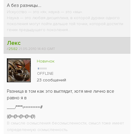
А без разницы....
Искусство — это «я»; наука — это «мы».
Наука — это любая дисциплина, в которой дураки одного
поколения могут пойти дальше той точки, которой достигли
гении предыдущего поколения...
Лекс
#
2582
21.05.2010 14:40 GMT
Новичок
23 сообщений
Разница в том как это выглядит, хотя мне лично все
равно я в
___/****\=======#
(@=@=@=@=@)
В смысле осмысления бессмысленности, смысл тоже имеет
определенную осмысленность.