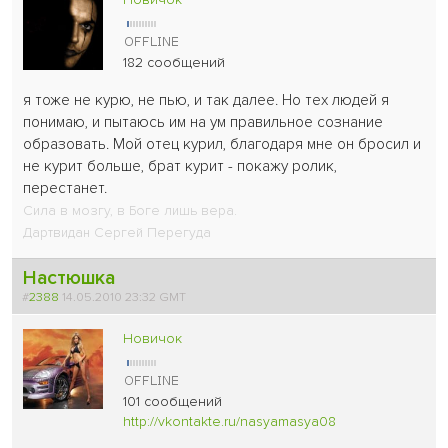
182 сообщений
я тоже не курю, не пью, и так далее. Но тех людей я
понимаю, и пытаюсь им на ум правильное сознание
образовать. Мой отец курил, благодаря мне он бросил и
не курит больше, брат курит - покажу ролик,
перестанет.
Сила в мозгу, в Боге лишь вера.
Дартвидан Сергей Перегуда
Настюшка
#
2388
14.05.2010 23:32 GMT
Новичок
101 сообщений
http://vkontakte.ru/nasyamasya08