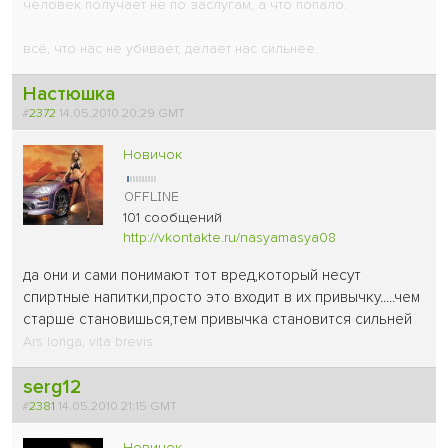
человек получает не по заслугам, а что попало.
всё, что нас не убивает, делает нас сильнее.
Настюшка
#
2372
14.05.2010 20:29 GMT
Новичок
101 сообщений
http://vkontakte.ru/nasyamasya08
да они и сами понимают тот вред,который несут
спиртные напитки,просто это входит в их привычку.....чем
старше становишься,тем привычка становится сильней
Ars longa, vita brevis
serg12
#
2381
14.05.2010 21:15 GMT
Новичок