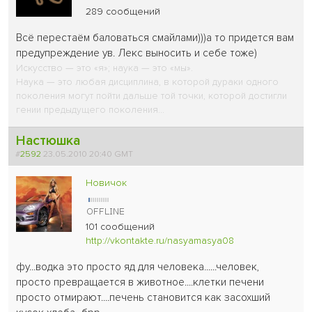
289 сообщений
Всё перестаём баловаться смайлами)))а то придется вам
предупреждение ув. Лекс выносить и себе тоже)
Искусство — это «я»; наука — это «мы».
Наука — это любая дисциплина, в которой дураки одного
поколения могут пойти дальше той точки, которой достигли
гении предыдущего поколения...
Настюшка
#
2592
23.05.2010 20:40 GMT
Новичок
101 сообщений
http://vkontakte.ru/nasyamasya08
фу...водка это просто яд для человека......человек,
просто превращается в животное....клетки печени
просто отмирают....печень становится как засохший