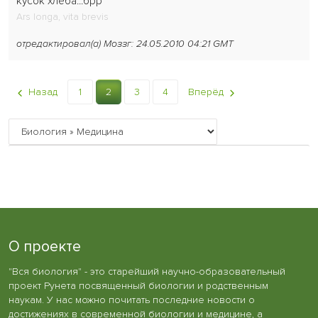
кусок хлеба...брр
Ars longa, vita brevis
отредактировал(а) Моззг: 24.05.2010 04:21 GMT
Назад
1
2
3
4
Вперёд
О проекте
"Вся биология" - это старейший научно-образовательный
проект Рунета посвященный биологии и родственным
наукам. У нас можно почитать последние новости о
достижениях в современной биологии и медицине, а