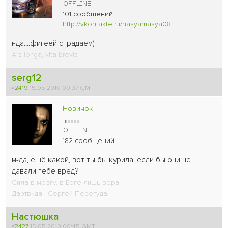
101 сообщений
http://vkontakte.ru/nasyamasya08
нда....фигеёй страдаем
)
Ars longa, vita brevis
serg12
#
2419
15.05.2010 00:37 GMT
Новичок
182 сообщений
м-да, ещё какой, вот ты бы курила, если бы они не
давали тебе вред?
Сила в мозгу, в Боге лишь вера.
Дартвидан Сергей Перегуда
Настюшка
#
2427
15.05.2010 00:45 GMT