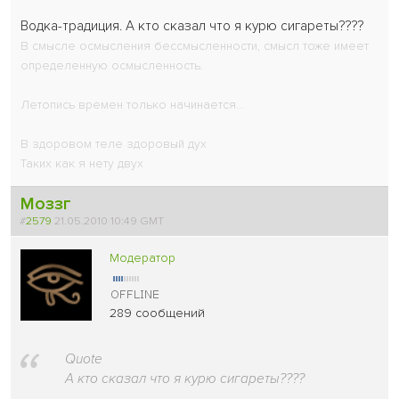
Водка-традиция. А кто сказал что я курю сигареты????
В смысле осмысления бессмысленности, смысл тоже имеет
определенную осмысленность.
Летопись времен только начинается...
В здоровом теле здоровый дух
Таких как я нету двух
Моззг
#
2579
21.05.2010 10:49 GMT
Модератор
289 сообщений
Quote
А кто сказал что я курю сигареты????