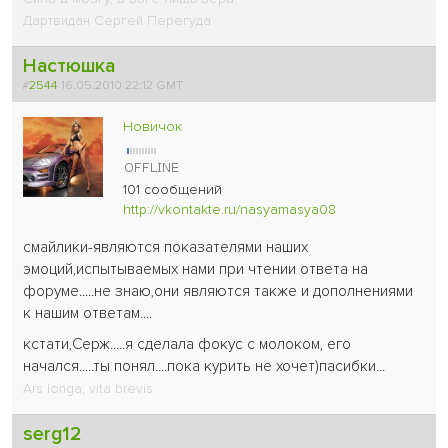
Дартвидан Сергей Перегуда
Настюшка
#
2544
16.05.2010 22:12 GMT
Новичок
101 сообщений
http://vkontakte.ru/nasyamasya08
смайлики-являются показателями наших
эмоций,испытываемых нами при чтении ответа на
форуме.....не знаю,они являются также и дополнениями
к нашим ответам....
кстати,Серж.....я сделала фокус с молоком, его
начался.....ты понял....пока курить не хочет
)пасибки...
Ars longa, vita brevis
serg12