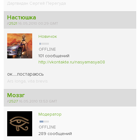
Дартвидан Сергей Перегуда
Настюшка
#
2521
16.05.2010 00:29 GMT
Новичок
101 сообщений
http://vkontakte.ru/nasyamasya08
ок.....постараюсь
Ars longa, vita brevis
Моззг
#
2527
16.05.2010 13:53 GMT
Модератор
289 сообщений