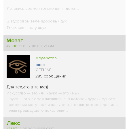
Летопись времен только начинается...
В здоровом теле здоровый дух
Таких как я нету двух
Моззг
#
2586
22.05.2010 09:59 GMT
Модератор
289 сообщений
Для тех,кто в танке))
Искусство — это «я»; наука — это «мы».
Наука — это любая дисциплина, в которой дураки одного
поколения могут пойти дальше той точки, которой достигли
гении предыдущего поколения...
Лекс
#
2587
22.05.2010 16:38 GMT