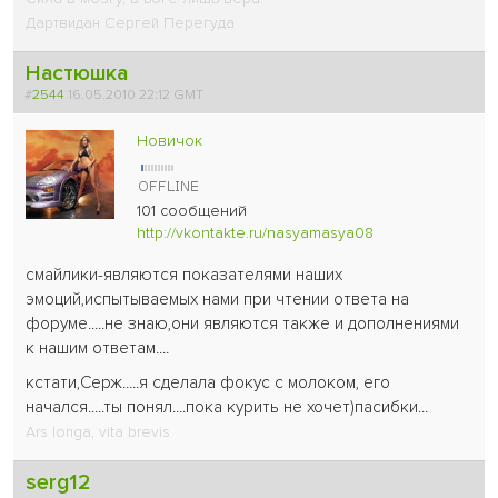
Дартвидан Сергей Перегуда
Настюшка
#
2544
16.05.2010 22:12 GMT
Новичок
101 сообщений
http://vkontakte.ru/nasyamasya08
смайлики-являются показателями наших
эмоций,испытываемых нами при чтении ответа на
форуме.....не знаю,они являются также и дополнениями
к нашим ответам....
кстати,Серж.....я сделала фокус с молоком, его
начался.....ты понял....пока курить не хочет
)пасибки...
Ars longa, vita brevis
serg12