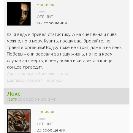
Новичок
182 сообщений
да, я ведь и привёл статистику. А на счёт вина и пива -
можно, но в меру. Курить, прошу вас, бросайте, не
травите организм! Водку тоже не стоит, даже и на день
Победы - они воевали за нашу жизнь, но не а коем
случае за смерть, к чему водка и сигарета в конце
концов приводит.
Сила в мозгу, в Боге лишь вера.
Дартвидан Сергей Перегуда
Лекс
#
2573
20.05.2010 14:06 GMT
Новичок
23 сообщений