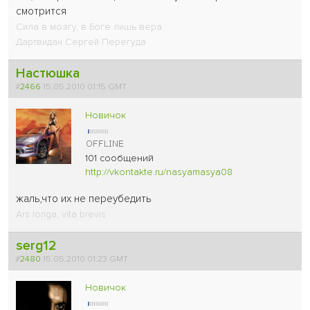
смотрится
Сила в мозгу, в Боге лишь вера.
Дартвидан Сергей Перегуда
Настюшка
#
2466
15.05.2010 01:15 GMT
Новичок
101 сообщений
http://vkontakte.ru/nasyamasya08
жаль,что их не переубедить
Ars longa, vita brevis
serg12
#
2480
15.05.2010 01:23 GMT
Новичок