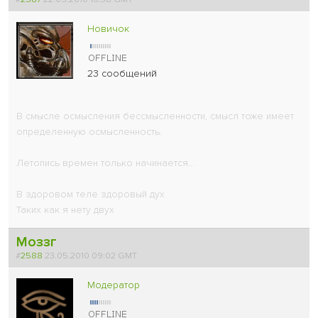
Новичок
23 сообщений
В смысле осмысления бессмысленности, смысл тоже имеет
определенную осмысленность.
Летопись времен только начинается...
В здоровом теле здоровый дух
Таких как я нету двух
Моззг
#
2588
23.05.2010 09:02 GMT
Модератор