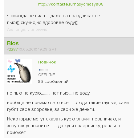
http://vkontakte.ru/nasyamasya08
я никогда не пила......даже на праздниках не
пью))))скучно,но здоровее буду)))
Ars longa, vita brevis
Bios
#
2287
10.05.2010 19:29 GMT
Новичок
86 сообщений
не пью не курю.......... нет пью.....но воду.
вообще не понимаю это всё........люди такие глупые, сами
губят своё здоровье, за свои же деньги.
Некоторые могут сказать курю значит нервничаю, и
хочу так успокоится....... да купи валерьянку, реально
поможет.