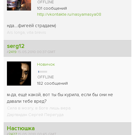
101 сообщений
http://vkontakte.ru/nasyamasya08
нда....фигеёй страдаем
)
Ars longa, vita brevis
serg12
#
2419
15.05.2010 00:37 GMT
Новичок
182 сообщений
м-да, ещё какой, вот ты бы курила, если бы они не
давали тебе вред?
Сила в мозгу, в Боге лишь вера.
Дартвидан Сергей Перегуда
Настюшка
#
2427
15.05.2010 00:45 GMT