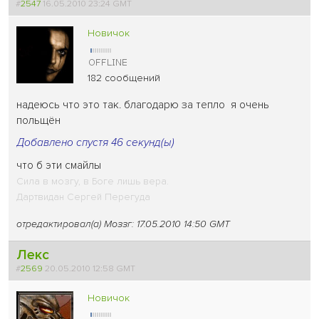
#
2547
16.05.2010 23:24 GMT
Новичок
182 сообщений
надеюсь что это так. благодарю за тепло
я очень
польщён
Добавлено спустя 46 секунд(ы)
что б эти смайлы
Сила в мозгу, в Боге лишь вера.
Дартвидан Сергей Перегуда
отредактировал(а) Моззг: 17.05.2010 14:50 GMT
Лекс
#
2569
20.05.2010 12:58 GMT
Новичок