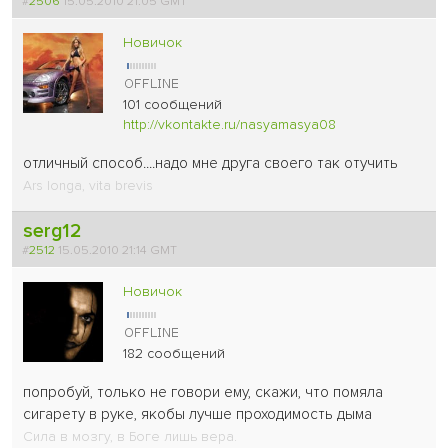
#
2506
15.05.2010 21:05 GMT
Новичок
101 сообщений
http://vkontakte.ru/nasyamasya08
отличный способ....надо мне друга своего так отучить
Ars longa, vita brevis
serg12
#
2512
15.05.2010 21:14 GMT
Новичок
182 сообщений
попробуй, только не говори ему, скажи, что помяла
сигарету в руке, якобы лучше проходимость дыма
Сила в мозгу, в Боге лишь вера.