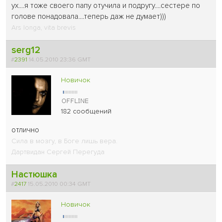
ух....я тоже своего папу отучила и подругу....сестере по
голове понадовала....теперь даж не думает)))
Ars longa, vita brevis
serg12
#
2391
14.05.2010 23:36 GMT
Новичок
182 сообщений
отлично
Сила в мозгу, в Боге лишь вера.
Дартвидан Сергей Перегуда
Настюшка
#
2417
15.05.2010 00:34 GMT
Новичок