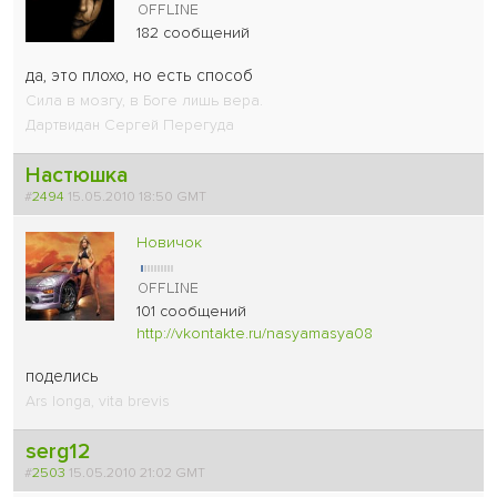
182 сообщений
да, это плохо, но есть способ
Сила в мозгу, в Боге лишь вера.
Дартвидан Сергей Перегуда
Настюшка
#
2494
15.05.2010 18:50 GMT
Новичок
101 сообщений
http://vkontakte.ru/nasyamasya08
поделись
Ars longa, vita brevis
serg12
#
2503
15.05.2010 21:02 GMT