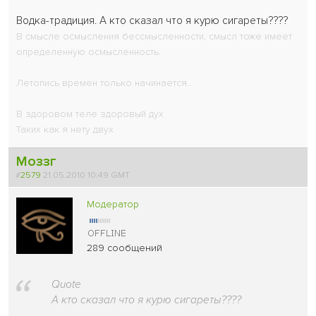
Водка-традиция. А кто сказал что я курю сигареты????
В смысле осмысления бессмысленности, смысл тоже имеет
определенную осмысленность.
Летопись времен только начинается...
В здоровом теле здоровый дух
Таких как я нету двух
Моззг
#
2579
21.05.2010 10:49 GMT
Модератор
289 сообщений
Quote
А кто сказал что я курю сигареты????