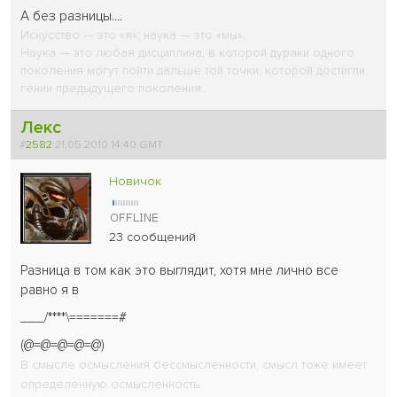
А без разницы....
Искусство — это «я»; наука — это «мы».
Наука — это любая дисциплина, в которой дураки одного
поколения могут пойти дальше той точки, которой достигли
гении предыдущего поколения...
Лекс
#
2582
21.05.2010 14:40 GMT
Новичок
23 сообщений
Разница в том как это выглядит, хотя мне лично все
равно я в
___/****\=======#
(@=@=@=@=@)
В смысле осмысления бессмысленности, смысл тоже имеет
определенную осмысленность.