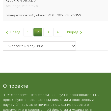
кусок хлеба...брр
Ars longa, vita brevis
отредактировал(а) Моззг: 24.05.2010 04:21 GMT
Назад
1
2
3
4
Вперёд
О проекте
"Вся биология" - это старейший научно-образовательный
проект Рунета посвященный биологии и родственным
наукам. У нас можно почитать последние новости о
достижениях в современной биологии и медицине, а