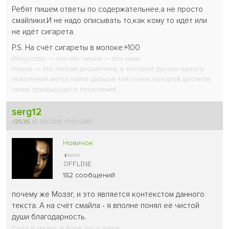
Ребят пишем ответы по содержательнее,а не просто
смайлики.И не надо описывать то,как кому то идёт или
не идёт сигарета.
P.S. На счёт сигареты в молоке:+100
Искусство — это «я»; наука — это «мы».
Наука — это любая дисциплина, в которой дураки одного
поколения могут пойти дальше той точки, которой достигли
гении предыдущего поколения...
serg12
#
2535
16.05.2010 17:01 GMT
Новичок
182 сообщений
почему же Моззг, и это является контекстом данного
текста. А на счёт смайла - я вполне понял её чистой
души благодарность.
Сила в мозгу, в Боге лишь вера.