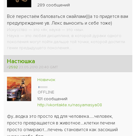
289 сообщений
Всё перестаём баловаться смайлами)))а то придется вам
предупреждение ув. Лекс выносить и себе тоже)
Искусство — это «я»; наука — это «мы».
Наука — это любая дисциплина, в которой дураки одного
поколения могут пойти дальше той точки, которой достигли
гении предыдущего поколения...
Настюшка
#
2592
23.05.2010 20:40 GMT
Новичок
101 сообщений
http://vkontakte.ru/nasyamasya08
фу...водка это просто яд для человека......человек,
просто превращается в животное....клетки печени
просто отмирают....печень становится как засохший