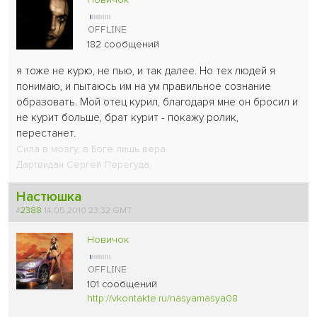
182 сообщений
я тоже не курю, не пью, и так далее. Но тех людей я
понимаю, и пытаюсь им на ум правильное сознание
образовать. Мой отец курил, благодаря мне он бросил и
не курит больше, брат курит - покажу ролик,
перестанет.
Сила в мозгу, в Боге лишь вера.
Дартвидан Сергей Перегуда
Настюшка
#
2388
14.05.2010 23:32 GMT
Новичок
101 сообщений
http://vkontakte.ru/nasyamasya08