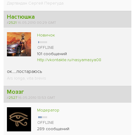
Дартвидан Сергей Перегуда
Настюшка
#
2521
16.05.2010 00:29 GMT
Новичок
101 сообщений
http://vkontakte.ru/nasyamasya08
ок.....постараюсь
Ars longa, vita brevis
Моззг
#
2527
16.05.2010 13:53 GMT
Модератор
289 сообщений