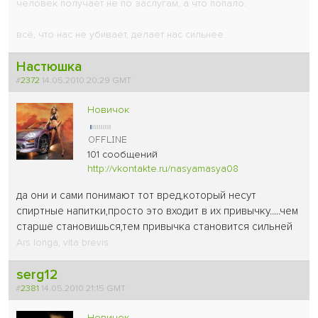
человек получает не по заслугам, а что попало.
всё, что нас не убивает, делает нас сильнее.
Настюшка
#
2372
14.05.2010 20:29 GMT
Новичок
101 сообщений
http://vkontakte.ru/nasyamasya08
да они и сами понимают тот вред,который несут
спиртные напитки,просто это входит в их привычку.....чем
старше становишься,тем привычка становится сильней
Ars longa, vita brevis
serg12
#
2381
14.05.2010 21:15 GMT
Новичок