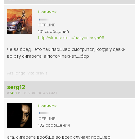
Новичок
101 сообщений
http://vkontakte.ru/nasyamasya08
чё за бред....это так паршиво смотрится, когда у девки
во рту сигарета, а потом пахнет....:брр
Ars longa, vita brevis
serg12
#
2431
15.05.2010 00:46 GMT
Новичок
182 сообщений
ага, сигарета вообще во всех случаях поршиво