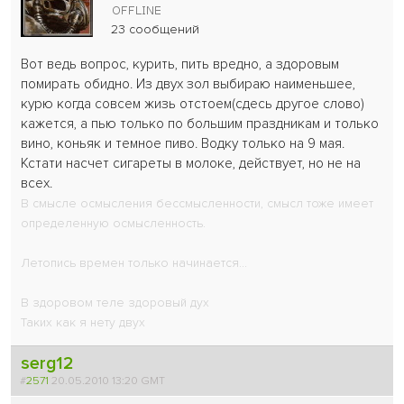
23 сообщений
Вот ведь вопрос, курить, пить вредно, а здоровым
помирать обидно. Из двух зол выбираю наименьшее,
курю когда совсем жизь отстоем(сдесь другое слово)
кажется, а пью только по большим праздникам и только
вино, коньяк и темное пиво. Водку только на 9 мая.
Кстати насчет сигареты в молоке, действует, но не на
всех.
В смысле осмысления бессмысленности, смысл тоже имеет
определенную осмысленность.
Летопись времен только начинается...
В здоровом теле здоровый дух
Таких как я нету двух
serg12
#
2571
20.05.2010 13:20 GMT