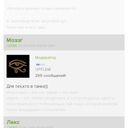
Летопись времен только начинается...
В здоровом теле здоровый дух
Таких как я нету двух
Моззг
#
2586
22.05.2010 09:59 GMT
Модератор
289 сообщений
Для тех,кто в танке))
Искусство — это «я»; наука — это «мы».
Наука — это любая дисциплина, в которой дураки одного
поколения могут пойти дальше той точки, которой достигли
гении предыдущего поколения...
Лекс
#
2587
22.05.2010 16:38 GMT