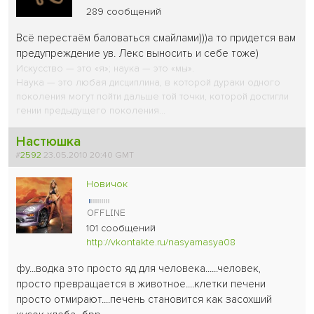
289 сообщений
Всё перестаём баловаться смайлами)))а то придется вам
предупреждение ув. Лекс выносить и себе тоже)
Искусство — это «я»; наука — это «мы».
Наука — это любая дисциплина, в которой дураки одного
поколения могут пойти дальше той точки, которой достигли
гении предыдущего поколения...
Настюшка
#
2592
23.05.2010 20:40 GMT
Новичок
101 сообщений
http://vkontakte.ru/nasyamasya08
фу...водка это просто яд для человека......человек,
просто превращается в животное....клетки печени
просто отмирают....печень становится как засохший