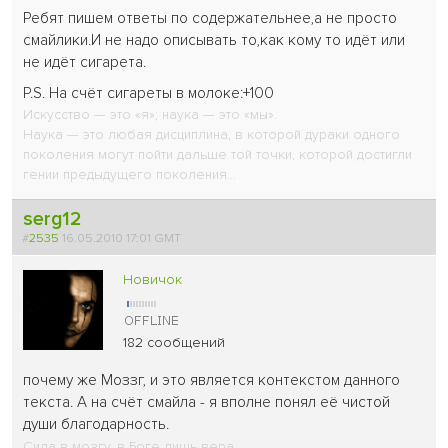
Ребят пишем ответы по содержательнее,а не просто
смайлики.И не надо описывать то,как кому то идёт или
не идёт сигарета.
P.S. На счёт сигареты в молоке:+100
Искусство — это «я»; наука — это «мы».
Наука — это любая дисциплина, в которой дураки одного
поколения могут пойти дальше той точки, которой достигли
гении предыдущего поколения...
serg12
#
2535
16.05.2010 17:01 GMT
Новичок
182 сообщений
почему же Моззг, и это является контекстом данного
текста. А на счёт смайла - я вполне понял её чистой
души благодарность.
Сила в мозгу, в Боге лишь вера.