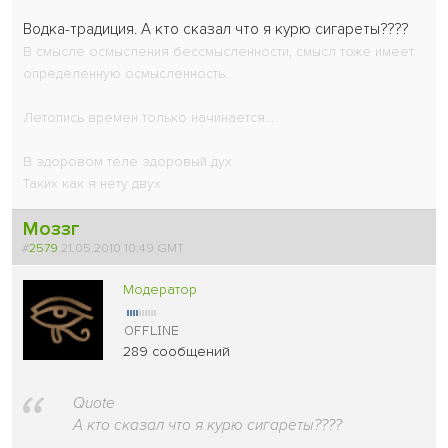
Водка-традиция. А кто сказал что я курю сигареты????
В смысле осмысления бессмысленности, смысл тоже имеет
определенную осмысленность.
Летопись времен только начинается...
В здоровом теле здоровый дух
Таких как я нету двух
Моззг
#
2579
21.05.2010 10:49 GMT
Модератор
289 сообщений
Quote
А кто сказал что я курю сигареты????