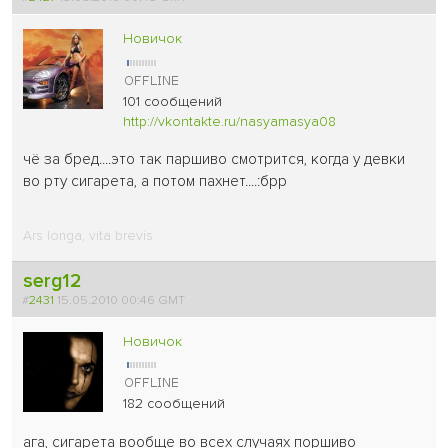
Новичок
101 сообщений
http://vkontakte.ru/nasyamasya08
чё за бред....это так паршиво смотрится, когда у девки
во рту сигарета, а потом пахнет....:брр
Ars longa, vita brevis
serg12
#
2431
15.05.2010 00:46 GMT
Новичок
182 сообщений
ага, сигарета вообще во всех случаях поршиво