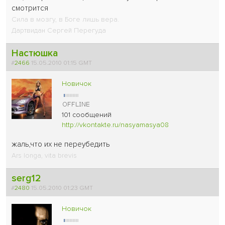
смотрится
Сила в мозгу, в Боге лишь вера.
Дартвидан Сергей Перегуда
Настюшка
#
2466
15.05.2010 01:15 GMT
Новичок
101 сообщений
http://vkontakte.ru/nasyamasya08
жаль,что их не переубедить
Ars longa, vita brevis
serg12
#
2480
15.05.2010 01:23 GMT
Новичок