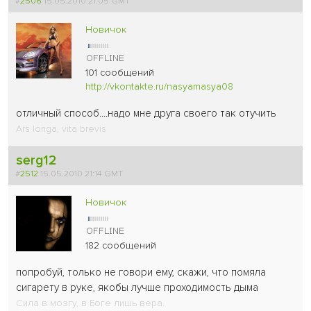
#
2506
15.05.2010 21:05 GMT
Новичок
101 сообщений
http://vkontakte.ru/nasyamasya08
отличный способ....надо мне друга своего так отучить
Ars longa, vita brevis
serg12
#
2512
15.05.2010 21:14 GMT
Новичок
182 сообщений
попробуй, только не говори ему, скажи, что помяла
сигарету в руке, якобы лучше проходимость дыма
Сила в мозгу, в Боге лишь вера.