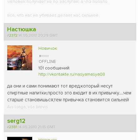
человек получает не по заслугам, а что попало.
всё, что нас не убивает, делает нас сильнее.
Настюшка
#
2372
14.05.2010 20:29 GMT
Новичок
101 сообщений
http://vkontakte.ru/nasyamasya08
да они и сами понимают тот вред,который несут
спиртные напитки,просто это входит в их привычку.....чем
старше становишься,тем привычка становится сильней
Ars longa, vita brevis
serg12
#
2381
14.05.2010 21:15 GMT
Новичок