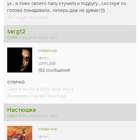
ух....я тоже своего папу отучила и подругу....сестере по
голове понадовала....теперь даж не думает)))
Ars longa, vita brevis
serg12
#
2391
14.05.2010 23:36 GMT
Новичок
182 сообщений
отлично
Сила в мозгу, в Боге лишь вера.
Дартвидан Сергей Перегуда
Настюшка
#
2417
15.05.2010 00:34 GMT
Новичок