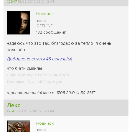
#
2547
16.05.2010 23:24 GMT
Новичок
182 сообщений
надеюсь что это так. благодарю за тепло
я очень
польщён
Добавлено спустя 46 секунд(ы)
что б эти смайлы
Сила в мозгу, в Боге лишь вера.
Дартвидан Сергей Перегуда
отредактировал(а) Моззг: 17.05.2010 14:50 GMT
Лекс
#
2569
20.05.2010 12:58 GMT
Новичок