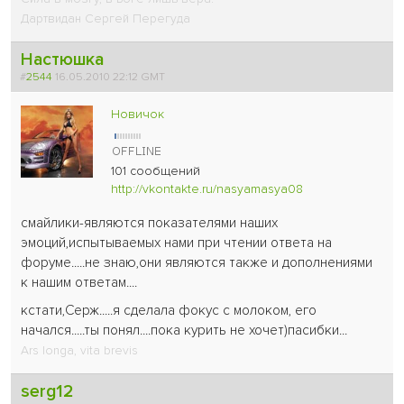
Дартвидан Сергей Перегуда
Настюшка
#
2544
16.05.2010 22:12 GMT
Новичок
101 сообщений
http://vkontakte.ru/nasyamasya08
смайлики-являются показателями наших
эмоций,испытываемых нами при чтении ответа на
форуме.....не знаю,они являются также и дополнениями
к нашим ответам....
кстати,Серж.....я сделала фокус с молоком, его
начался.....ты понял....пока курить не хочет
)пасибки...
Ars longa, vita brevis
serg12