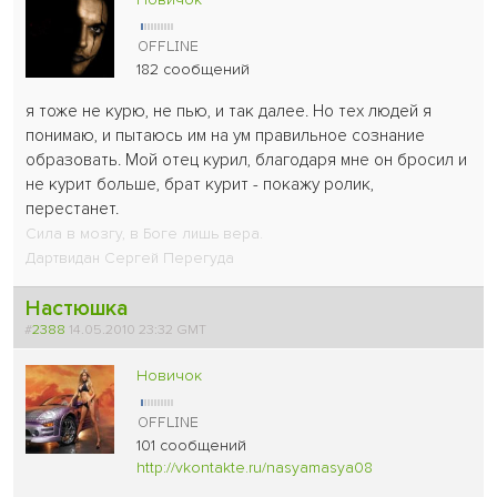
182 сообщений
я тоже не курю, не пью, и так далее. Но тех людей я
понимаю, и пытаюсь им на ум правильное сознание
образовать. Мой отец курил, благодаря мне он бросил и
не курит больше, брат курит - покажу ролик,
перестанет.
Сила в мозгу, в Боге лишь вера.
Дартвидан Сергей Перегуда
Настюшка
#
2388
14.05.2010 23:32 GMT
Новичок
101 сообщений
http://vkontakte.ru/nasyamasya08