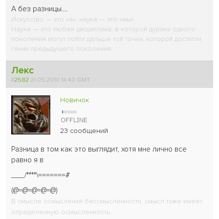
А без разницы....
Искусство — это «я»; наука — это «мы».
Наука — это любая дисциплина, в которой дураки одного
поколения могут пойти дальше той точки, которой достигли
гении предыдущего поколения...
Лекс
#
2582
21.05.2010 14:40 GMT
Новичок
23 сообщений
Разница в том как это выглядит, хотя мне лично все
равно я в
___/****\=======#
(@=@=@=@=@)
В смысле осмысления бессмысленности, смысл тоже имеет
определенную осмысленность.