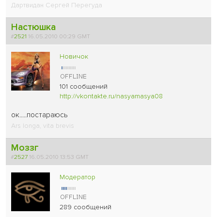
Дартвидан Сергей Перегуда
Настюшка
#
2521
16.05.2010 00:29 GMT
Новичок
101 сообщений
http://vkontakte.ru/nasyamasya08
ок.....постараюсь
Ars longa, vita brevis
Моззг
#
2527
16.05.2010 13:53 GMT
Модератор
289 сообщений