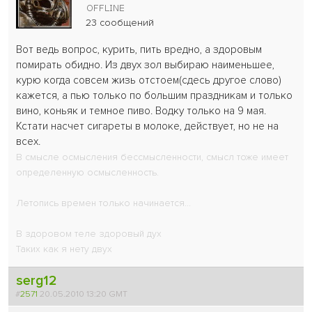
23 сообщений
Вот ведь вопрос, курить, пить вредно, а здоровым
помирать обидно. Из двух зол выбираю наименьшее,
курю когда совсем жизь отстоем(сдесь другое слово)
кажется, а пью только по большим праздникам и только
вино, коньяк и темное пиво. Водку только на 9 мая.
Кстати насчет сигареты в молоке, действует, но не на
всех.
В смысле осмысления бессмысленности, смысл тоже имеет
определенную осмысленность.
Летопись времен только начинается...
В здоровом теле здоровый дух
Таких как я нету двух
serg12
#
2571
20.05.2010 13:20 GMT