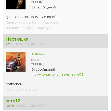
182 сообщений
да, это плохо, но есть способ
Сила в мозгу, в Боге лишь вера.
Дартвидан Сергей Перегуда
Настюшка
#
2494
15.05.2010 18:50 GMT
Новичок
101 сообщений
http://vkontakte.ru/nasyamasya08
поделись
Ars longa, vita brevis
serg12
#
2503
15.05.2010 21:02 GMT