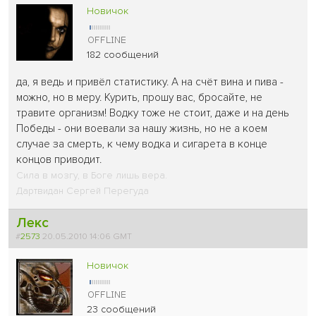
Новичок
182 сообщений
да, я ведь и привёл статистику. А на счёт вина и пива -
можно, но в меру. Курить, прошу вас, бросайте, не
травите организм! Водку тоже не стоит, даже и на день
Победы - они воевали за нашу жизнь, но не а коем
случае за смерть, к чему водка и сигарета в конце
концов приводит.
Сила в мозгу, в Боге лишь вера.
Дартвидан Сергей Перегуда
Лекс
#
2573
20.05.2010 14:06 GMT
Новичок
23 сообщений