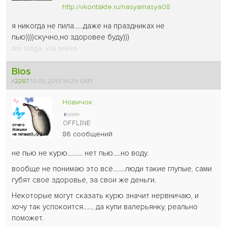
http://vkontakte.ru/nasyamasya08
я никогда не пила......даже на праздниках не
пью))))скучно,но здоровее буду)))
Ars longa, vita brevis
Bios
#
2287
10.05.2010 19:29 GMT
Новичок
86 сообщений
не пью не курю.......... нет пью.....но воду.
вообще не понимаю это всё........люди такие глупые, сами
губят своё здоровье, за свои же деньги.
Некоторые могут сказать курю значит нервничаю, и
хочу так успокоится....... да купи валерьянку, реально
поможет.