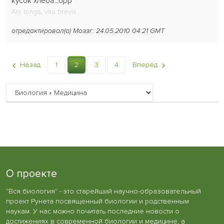
кусок хлеба...брр
Ars longa, vita brevis
отредактировал(а) Моззг: 24.05.2010 04:21 GMT
Назад
1
2
3
4
Вперёд
О проекте
"Вся биология" - это старейший научно-образовательный
проект Рунета посвященный биологии и родственным
наукам. У нас можно почитать последние новости о
достижениях в современной биологии и медицине, а