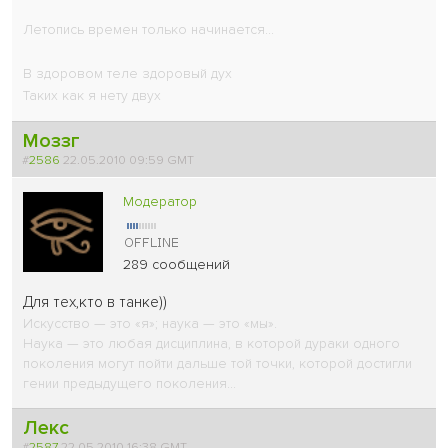
Летопись времен только начинается...
В здоровом теле здоровый дух
Таких как я нету двух
Моззг
#
2586
22.05.2010 09:59 GMT
Модератор
289 сообщений
Для тех,кто в танке))
Искусство — это «я»; наука — это «мы».
Наука — это любая дисциплина, в которой дураки одного
поколения могут пойти дальше той точки, которой достигли
гении предыдущего поколения...
Лекс
#
2587
22.05.2010 16:38 GMT