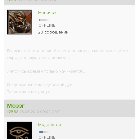
Новичок
23 сообщений
В смысле осмысления бессмысленности, смысл тоже имеет
определенную осмысленность.
Летопись времен только начинается...
В здоровом теле здоровый дух
Таких как я нету двух
Моззг
#
2588
23.05.2010 09:02 GMT
Модератор