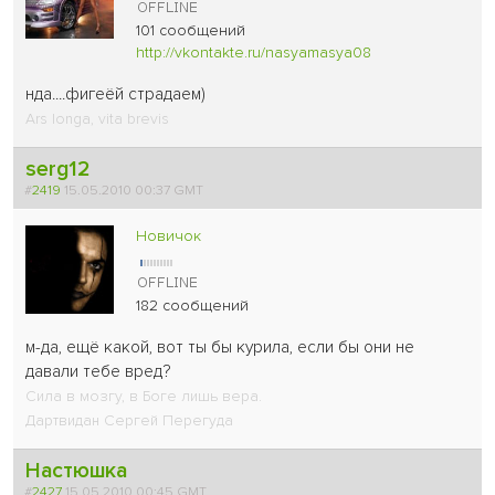
101 сообщений
http://vkontakte.ru/nasyamasya08
нда....фигеёй страдаем
)
Ars longa, vita brevis
serg12
#
2419
15.05.2010 00:37 GMT
Новичок
182 сообщений
м-да, ещё какой, вот ты бы курила, если бы они не
давали тебе вред?
Сила в мозгу, в Боге лишь вера.
Дартвидан Сергей Перегуда
Настюшка
#
2427
15.05.2010 00:45 GMT