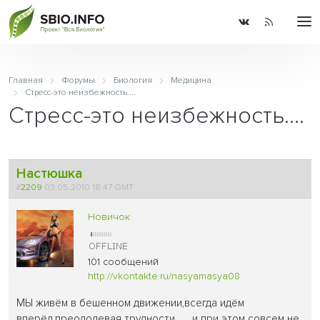
Главная
Форумы
Биология
Медицина
Стресс-это неизбежность....
Стресс-это неизбежность....
Настюшка
#
2209
03.05.2010 18:47 GMT
Новичок
101 сообщений
http://vkontakte.ru/nasyamasya08
МЫ живём в бешенном движении,всегда идём
вперёд,преодолевая трудности........и при этом совсем не