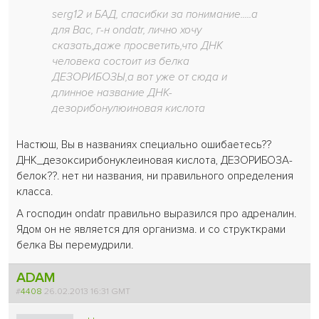
serg12 и БАД, спасибки за понимание.....а
для Вас, г-н ondatr, лично хочу
сказать,даже просветить,что ДНК
человека состоит из белка
ДЕЗОРИБОЗЫ,а вот уже от сюда и
длинное название ДНК-
дезорибонулюиновая кислота
Настюш, Вы в названиях специально ошибаетесь??
ДНК_дезоксирибонуклеиновая кислота, ДЕЗОРИБОЗА-
белок??. нет ни названия, ни правильного определения
класса.
А господин ondatr правильно выразился про адреналин.
Ядом он не является для организма. и со структкрами
белка Вы перемудрили.
ADAM
#
4408
26.02.2013 16:31 GMT