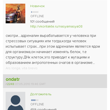
Новичок
101 сообщений
http://vkontakte.ru/nasyamasya08
смотри....адреналин вырабатывается у человека при
стрессовых ситуациях или тогда,когда человек
испытывает страх....при этом адреналин является ядом
для организма,он начинает изменять белок, т.е
структуру ДНк клеток,это приводит к мутациям и
образованием антропогенных очагов в организме...
Ars longa, vita brevis
ondatr
#
2248
07.05.2010 19:46 GMT
Долгожитель
459 сообщений