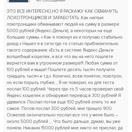
40 сообщений
ЭТО ВСЕ ИНТЕРЕСНО,НО Я РАСКАЖУ КАК ОБМАНУТЬ
ЛОХОТРОНЩИКОВ И ЗАРАБОТАТЬ .Как наглые
лохотронщики обманывают людей на сумму в размере
5000 рублей (Яндекс-Деньги), а некоторых на еще
большие суммы. « Как я лохонул их и получаю стабильно
доход » Нашел я в сети где-то статью приблизительно
такого содержания: «Есть в системе Яндекс-Деньги
волшебный кошелек, и все что вы на него пошлете
вернется вам в утроенном размере!!! Любая сумма от
100 рублей и выше! Пошлете десять тысяч получите
тридцать тысяч и т.д.». Конечно, всем понятно, лохотрон,
но если порыть глубже… Я не поверил, но для теста
послал 100 рублей. Через где-то 5 часов проверил свой
Яндекс кошелек и обнаружил перевод в 300 рублей! Я
удивился. Послал потом еще 100 рублей опять то же
самое. Потом послал 300 рублей, мне пришло 900.
Осмелев окончательно послал все что у меня было –
около 5000 рублей … Что было дальше, думаю, вы уже
поняли. Никаких 15000 рублей мне никто не прислал, да