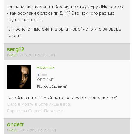
"он начинает изменять белок, т.е структуру ДНк клеток"
- так все-таки белок или ДНК? Это немного разные
группы веществ.
"антропогенные очаги в организме" - это что за зверь
такой?
serg12
#
2251
07.05.2010 20:25 GMT
Новичок
182 сообщений
так объясните нам Ондатр почему это невозможно?
Сила в мозгу, в Боге лишь вера.
Дартвидан Сергей Перегуда
ondatr
#
2252
07.05.2010 22:55 GMT