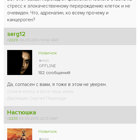
стресс к злокачественному перерождению клеток и не
очевиден. Что, адреналин, ко всему прочему и
канцероген?
serg12
#
2229
06.05.2010 19:46 GMT
Новичок
182 сообщений
Да, согласен с вами, я тоже в этом не уверен.
Сила в мозгу, в Боге лишь вера.
Дартвидан Сергей Перегуда
Настюшка
#
2233
06.05.2010 22:13 GMT
Новичок