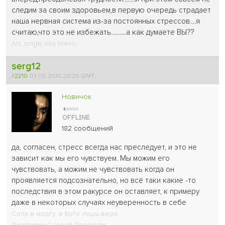
следим за своим здоровьем,в первую очередь страдает
наша нервная система из-за постоянных стрессов....я
считаю,что это не избежать..........а как думаете ВЫ??
Ars longa, vita brevis
serg12
#
2210
03.05.2010 20:20 GMT
Новичок
182 сообщений
да, согласен, стресс всегда нас преследует, и это не
зависит как мы его чувствуем. Мы можим его
чувствовать, а можим не чувствовать когда он
проявляется подсознательно, но всё таки какие -то
последствия в этом ракурсе он оставляет, к примеру
даже в некоторых случаях неуверенность в себе
Сила в мозгу, в Боге лишь вера.
Дартвидан Сергей Перегуда