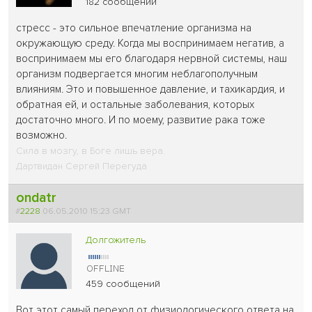
182 сообщений
стресс - это сильное впечатление организма на
окружающую среду. Когда мы воспринимаем негатив, а
воспринимаем мы его благодаря нервной системы, наш
организм подвергается многим неблагополучным
влияниям. Это и повышенное давление, и тахикардия, и
обратная ей, и остальные заболевания, которых
достаточно много. И по моему, развитие рака тоже
возможно.
Сила в мозгу, в Боге лишь вера.
Дартвидан Сергей Перегуда
ondatr
#
2228
06.05.2010 15:23 GMT
Долгожитель
459 сообщений
Вот этот самый переход от физиологического ответа на