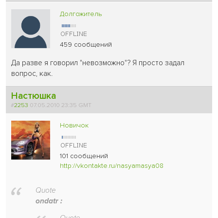
Долгожитель
459 сообщений
Да разве я говорил "невозможно"? Я просто задал
вопрос, как.
Настюшка
#
2253
07.05.2010 23:35 GMT
Новичок
101 сообщений
http://vkontakte.ru/nasyamasya08
Quote
ondatr :