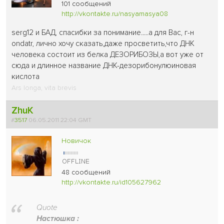
101 сообщений
http://vkontakte.ru/nasyamasya08
serg12 и БАД, спасибки за понимание.....а для Вас, г-н
ondatr, лично хочу сказать,даже просветить,что ДНК
человека состоит из белка ДЕЗОРИБОЗЫ,а вот уже от
сюда и длинное название ДНК-дезорибонулюиновая
кислота
Ars longa, vita brevis
ZhuK
#
3517
06.05.2011 22:04 GMT
Новичок
48 сообщений
http://vkontakte.ru/id105627962
Quote
Настюшка :