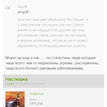
Quote
serg12 :
ну а как, вам уже объяснила Настюшка, я
с этим вполне согласен, так как стресс
влияет и на сердце и на другие органы,
его влияние очень сильное на организм,
и вполне возможно, что из-за него может
образоваться злокачественная опухоль.
Может да еще и как......... по статистики, люди которые
чаще всего чем то недовольны, угрюмы , рассерженны...
чаще всего болеют раковыми заболеваниями...
Настюшка
#
2265
09.05.2010 18:07 GMT
Новичок