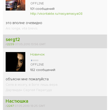
101 сообщений
http://vkontakte.ru/nasyamasya08
это вполне очевидно
Ars longa, vita brevis
serg12
#
2239
07.05.2010 13:56 GMT
Новичок
182 сообщений
объясни мне пожалуйста
Сила в мозгу, в Боге лишь вера.
Дартвидан Сергей Перегуда
Настюшка
#
2247
07.05.2010 18:25 GMT