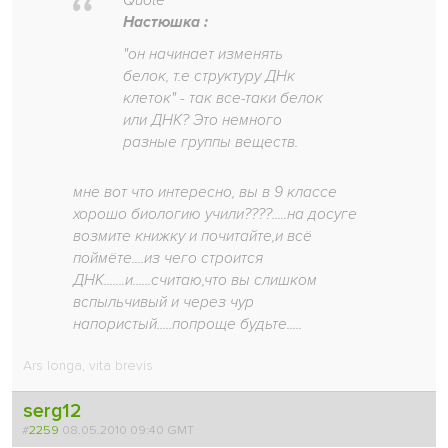
Quote
Настюшка :
"он начинает изменять
белок, т.е структуру ДНк
клеток" - так все-таки белок
или ДНК? Это немного
разные группы веществ.
мне вот что интересно, вы в 9 классе
хорошо биологию учили????.....на досуге
возмите книжку и почитайте,и всё
поймёте....из чего строится
ДНК.......и......считаю,что вы слишком
вспыльчивый и через чур
напористый.....попроще будьте.....
Ars longa, vita brevis
serg12
#
2259
08.05.2010 09:40 GMT