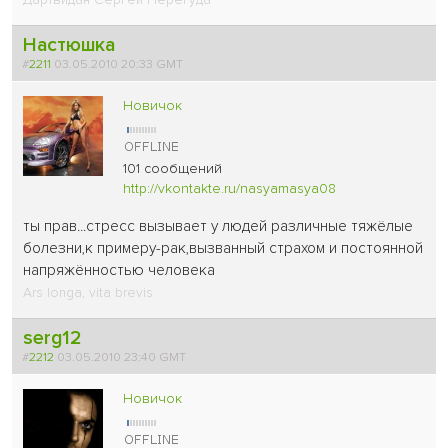
Настюшка
#
2211
03.05.2010 20:33 GMT
Новичок
101 сообщений
http://vkontakte.ru/nasyamasya08
ты прав...стресс вызывает у людей различные тяжёлые
болезни,к примеру-рак,вызванный страхом и постоянной
напряжённостью человека
Ars longa, vita brevis
serg12
#
2212
03.05.2010 23:40 GMT
Новичок