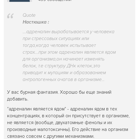
Quote
Настюшка :
....адреналин вырабатывается у человека
при стрессовых ситуациях или
тогда,когда человек испытывает
страх....при этом адреналин является ядом
для организма,он начинает изменять
белок, т.е структуру ДНк клеток,это
приводит к мутациям и образованием
антропогенных очагов в организме...
У вас бурная фантазия. Хорошо бы еще знаний
добавить.
"адреналин является ядом" - адреналин ядом в тех
концентрациях, в который он присутствует в организме,
не является (вообще, двухатомные фенолы и их
производные малотоксичны). Его действие на организм
связано совсем с другими механизмами.