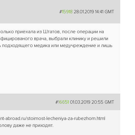
#
15918
28.01.2019 14:41 GMT
олько приехала из Штатов, после операции на
лифицированого врача, выбрали клинику и решили
ть подходящего медика или медучреждение и лишь
#
16651
01.03.2019 20:55 GMT
t-abroad.ru/stoimost-lecheniya-za-rubezhom.html
голову даже не приходят.