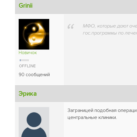
Grinii
МФО, которые дают оче
гос.программы по леч
Новичок
90 сообщений
Эрика
Заграницей подобная операция
центральные клиники.