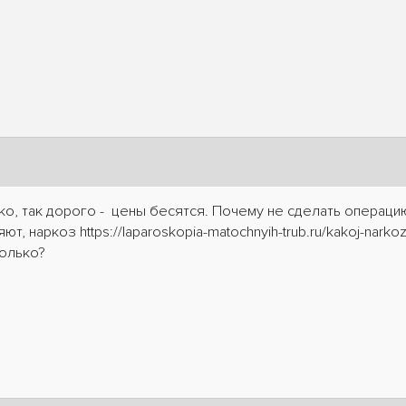
еко, так дорого - цены бесятся. Почему не сделать операци
 наркоз https://laparoskopia-matochnyih-trub.ru/kakoj-narkoz-d
только?