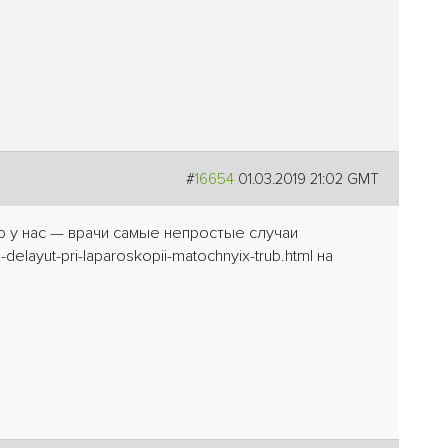
#
16654
01.03.2019 21:02 GMT
ю у нас — врачи самые непростые случаи
elayut-pri-laparoskopii-matochnyix-trub.html на