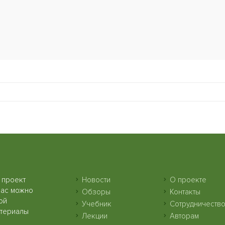
 проект
Новости
О проекте
нас можно
Обзоры
Контакты
ой
Учебник
Сотрудничеств
атериалы
Лекции
Авторам