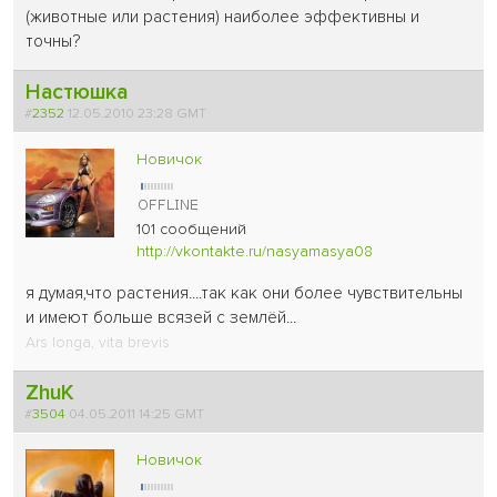
(животные или растения) наиболее эффективны и
точны?
Настюшка
#
2352
12.05.2010 23:28 GMT
Новичок
101 сообщений
http://vkontakte.ru/nasyamasya08
я думая,что растения....так как они более чувствительны
и имеют больше всязей с землёй...
Ars longa, vita brevis
ZhuK
#
3504
04.05.2011 14:25 GMT
Новичок