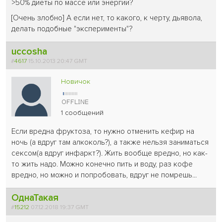
>50% диеты по массе или энергии?
[Очень злобно] А если нет, то какого, к черту, дьявола,
делать подобные "эксперименты"?
uccosha
#
4617
15.10.2013 20:47 GMT
Новичок
1 сообщений
Если вредна фруктоза, то нужно отменить кефир на
ночь (а вдруг там алкоколь?), а также нельзя заниматься
сексом(а вдруг инфаркт?). Жить вообще вредно, но как-
то жить надо. Можно конечно пить и воду, раз кофе
вредно, но можно и попробовать, вдруг не помрешь...
ОднаТакая
#
15212
07.12.2018 19:37 GMT