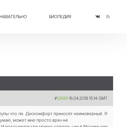
НАВАТЕЛЬНО
БИОПЕДИЯ
#
12689
16.04.2018 15:14 GMT
ступы что ли. Дискомфорт приносят неимоверный. Я
думаю, может мне просто врач не
И подскажите где можно сделать узи в Москве или