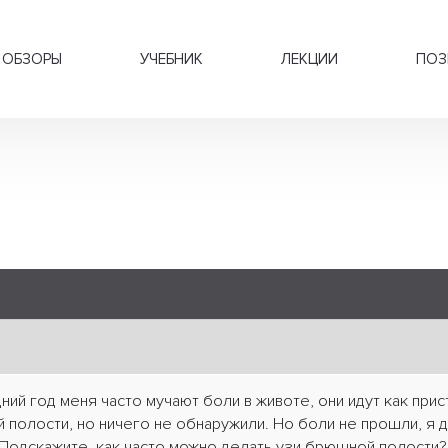
ОБЗОРЫ
УЧЕБНИК
ЛЕКЦИИ
ПОЗ
ний год меня часто мучают боли в животе, они идут как при
 полости, но ничего не обнаружили. Но боли не прошли, я 
Подскажите, как часто можно делать узи брюшной полости? 