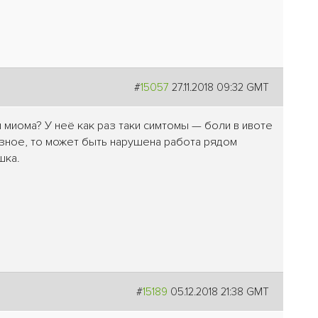
#
15057
27.11.2018 09:32 GMT
u миома? У неё как раз таки симтомы — боли в ивоте
озное, то может быть нарушена работа рядом
шка.
#
15189
05.12.2018 21:38 GMT