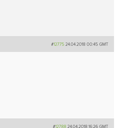
#
12775
24.04.2018 00:45 GMT
#
12788
24.04.2018 16:26 GMT