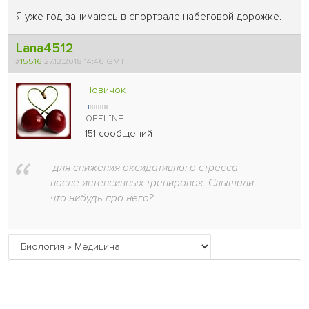
Я уже год занимаюсь в спортзале набеговой дорожке.
Lana4512
#
15516
27.12.2018 14:46 GMT
Новичок
151 сообщений
для снижения оксидативного стресса
после интенсивных тренировок. Слышали
что нибудь про него?