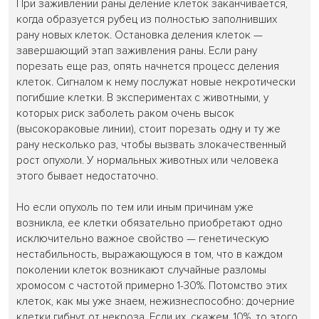
При заживлении раны деление клеток заканчивается,
когда образуется рубец из полностью заполнивших
рану новых клеток. Остановка деления клеток —
завершающий этап заживления раны. Если рану
порезать еще раз, опять начнется процесс деления
клеток. Сигналом к нему послужат новые некротически
погибшие клетки. В экспериментах с животными, у
которых риск заболеть раком очень высок
(высокораковые линии), стоит порезать одну и ту же
рану несколько раз, чтобы вызвать злокачественный
рост опухоли. У нормальных животных или человека
этого бывает недостаточно.
Но если опухоль по тем или иным причинам уже
возникла, ее клетки обязательно приобретают одно
исключительно важное свойство — генетическую
нестабильность, выражающуюся в том, что в каждом
поколении клеток возникают случайные разломы
хромосом с частотой примерно 1-30%. Потомство этих
клеток, как мы уже знаем, нежизнеспособно: дочерние
клетки гибнут от некроза. Если их, скажем, 10%, то этого