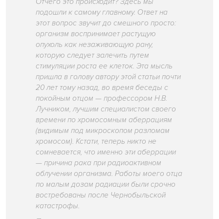
Отчего это происходит? Здесь мы
подошли к самому главному. Ответ на
этот вопрос звучит до смешного просто:
организм воспринимает растущую
опухоль как незаживающую рану,
которую следует залечить путем
стимуляции роста ее клеток. Эта мысль
пришла в голову автору этой статьи почти
20 лет тому назад, во время беседы с
покойным отцом — профессором Н.В.
Лучником, лучшим специалистом своего
времени по хромосомным аберрациям
(видимым под микроскопом разломам
хромосом). Кстати, теперь никто не
сомневается, что именно эти аберрации
— причина рака при радиоактивном
облучении организма. Работы моего отца
по малым дозам радиации были срочно
востребованы после Чернобыльской
катастрофы.