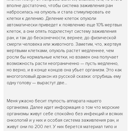
вполне достаточно, чтобы система заживления ран
набросилась на опухоль и стала стимулировать ее
клетки к делению. Деление клеток опухоли
автоматически приведет к появлению еще 10% мертвых
клеток, а они опять подхлестнут систему заживления
ран, и так до бесконечности, вернее, до физической
смерти человека или животного. Заметим, что, жертвуя
мертвыми клетками, опухоль растет медленнее, чем
росли бы нормальные клетки, но взамен она получает
возможность расти неограниченно — пусть медленно,
но верно, и в конце концов она убьет организм. Это как
многоголовый дракон из русской сказки: отрубишь ему
одну голову — вырастут две...
Меня ужасно бесит глупость аппарата нашего
организма. Далее идет информация о том что морские
организмы живут себе спокойно без инфекций и всяких
онкологий и у них и особая система заживления ран, и
живут они по 200 лет. У них берется материал типо и