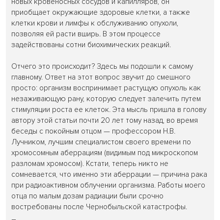
новых кровеносных сосудов и капилляров, он
приобщает окружающие здоровые клетки, а также
клетки крови и лимфы к обслуживанию опухоли,
позволяя ей расти вширь. В этом процессе
задействованы сотни биохимических реакций.
Отчего это происходит? Здесь мы подошли к самому
главному. Ответ на этот вопрос звучит до смешного
просто: организм воспринимает растущую опухоль как
незаживающую рану, которую следует залечить путем
стимуляции роста ее клеток. Эта мысль пришла в голову
автору этой статьи почти 20 лет тому назад, во время
беседы с покойным отцом — профессором Н.В.
Лучником, лучшим специалистом своего времени по
хромосомным аберрациям (видимым под микроскопом
разломам хромосом). Кстати, теперь никто не
сомневается, что именно эти аберрации — причина рака
при радиоактивном облучении организма. Работы моего
отца по малым дозам радиации были срочно
востребованы после Чернобыльской катастрофы.