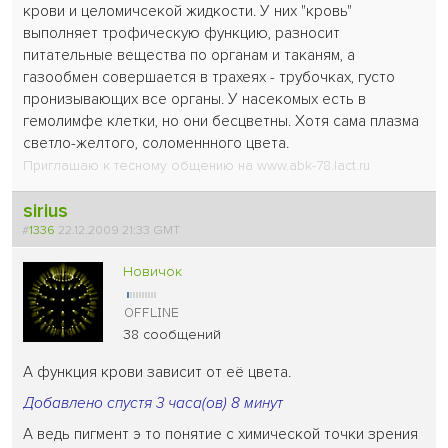
крови и целомичсекой жидкости. У них "кровь"
выполняет трофическую функцию, разносит
питательные вещества по органам и таканям, а
газообмен совершается в трахеях - трубочках, густо
пронизывающих все органы. У насекомых есть в
гемолимфе клетки, но они бесцветны. Хотя сама плазма
светло-желтого, соломеннного цвета.
Приглашаю к тесному общению на www.abk-78.lact.ru
sirius
#
1336
22.12.2009 21:33 GMT
Новичок
38 сообщений
А функция крови зависит от её цвета.
Добавлено спустя 3 часа(ов) 8 минут
А ведь пигмент э то понятие с химической точки зрения