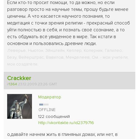
Если кто-то просит помощи, то да можно, но если
разговор просто на научные темы, прошу будьте менее
ценичны. А что касается научного познания, то
медитация с точки зрения религии - прекрасный способ
уйти полностью в себя, и познать своё сознание, а то
есть обдумать всё увиденное в мире. Так кстати в
основном и пользовались древние люди.
Леверье, Ньютон, Эйнштейн, Кеплер, Коперник, Галилео,
Безу, Вейерштрас, Вавилов, Менделеев, Ом. - мои учители,
мои создатели.
Crackker
#
1364
23.12.2009 23:26 GMT
Модератор
122 сообщений
http://vkontakte.ru/id2379716
о,давайте начнем жить в глиняных домах, или нет, в