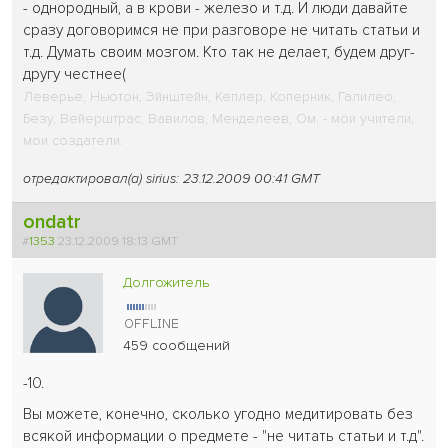
- однородный, а в крови - железо и т.д. И люди давайте
сразу договоримся не при разговоре не читать статьи и
т.д. Думать своим мозгом. Кто так не делает, будем друг-
другу честнее
(
Леверье, Ньютон, Эйнштейн, Кеплер, Коперник, Галилео,
Безу, Вейерштрас, Вавилов, Менделеев, Ом. - мои учители,
мои создатели.
отредактировал(а) sirius: 23.12.2009 00:41 GMT
ondatr
#
1353
23.12.2009 18:13 GMT
Долгожитель
459 сообщений
-10.
Вы можете, конечно, сколько угодно медитировать без
всякой информации о предмете - "не читать статьи и т.д".