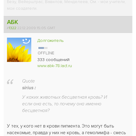
Безу, Вейерштрас, Вавилов, Менделеев, Ом. - мои учители,
мои создатели.
АБК
#
1322
22.12.2009 15:05 GMT
Долгожитель
333 сообщений
www.abk-78.lact.ru
Quote
sirius :
У каких животных бесцветная кровь? И
если она есть, то почему она именно
бесцветная?
У тех, у кого нет в крови пигмента. Это могут быть
насекомые, правда у них не кровь, а гемолимфа - смесь