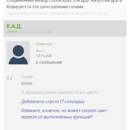
соединенные между собой крестом друг напротив друга.
Кодируются эти цепи разными генами.
Приглашаю к тесному общению на www.abk-78.lact.ru
К.А.Д.
#
3309
18.02.2011 20:26 GMT
Новичок
2 сообщений
Quote
sirius :
А функция крови зависит от её цвета.
Добавлено спустя 17 секунд(ы)
Извините, конечно, но может скорее цвет
зависит от выполняемых функций?