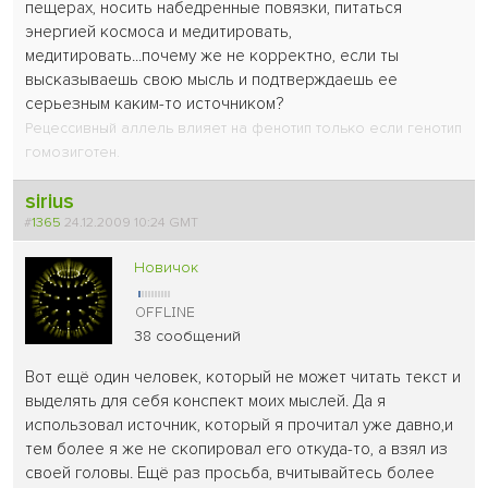
пещерах, носить набедренные повязки, питаться
энергией космоса и медитировать,
медитировать...почему же не корректно, если ты
высказываешь свою мысль и подтверждаешь ее
серьезным каким-то источником?
Рецессивный аллель влияет на фенотип только если генотип
гомозиготен.
sirius
#
1365
24.12.2009 10:24 GMT
Новичок
38 сообщений
Вот ещё один человек, который не может читать текст и
выделять для себя конспект моих мыслей. Да я
использовал источник, который я прочитал уже давно,и
тем более я же не скопировал его откуда-то, а взял из
своей головы. Ещё раз просьба, вчитывайтесь более