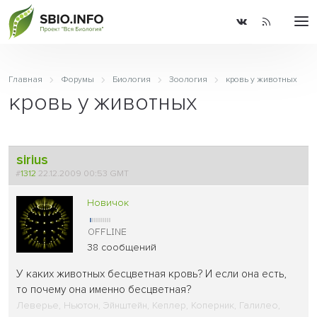
Главная
Форумы
Биология
Зоология
кровь у животных
кровь у животных
sirius
#
1312
22.12.2009 00:53 GMT
Новичок
38 сообщений
У каких животных бесцветная кровь? И если она есть,
то почему она именно бесцветная?
Леверье, Ньютон, Эйнштейн, Кеплер, Коперник, Галилео,