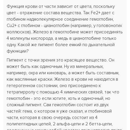
Функция крови от части зависит от цвета, поскольку
цвет - отражение состава вещества. Так Fe2+ дает с
глобином надмолекулярное соединение гемоглобин,
Cu2+ с глобином - цианоглобин (например, у головоногих
моллюсков). Железо в гемоглобине может присоединять
4 молекулы кислорода, а медь в цианоглобине только
одну. Какой же пигмент более емкий по дыхательной
фукнкции?
Пигмент с точки зрения это красящее вещество. Он
может быть как одиночным. Ну из минеральных,
например, охра или киноварь, а может быть составным,
как маслянные краски. Железо в крови не находится в
гетерогенном состоянии, оно присоединено к
тетрапирролу с помощью 4 химических связей, так что
гемоглобин - это если хотите, хоть и одиночный, но
сложный пигмент. Сам гемоглобин состоит из двух
частей: гема, о котором я уже сказал, и глобиновой
части, которая в свою очередь состоит из 4
полипептидных цепей, 2 альфа-цепи и 2 бетта-цепи,