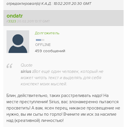
отредактировал(а) К.А.Д.: 18.02.2011 20:30 GMT
ondatr
#
3323
20.02.2011 13:17 GMT
Долгожитель
459 сообщений
Quote
sirius :
Вот ещё один человек, который не
может читать текст и выделять для себя
конспект моих мыслей.
Блин, действительно, таких расстреливать надо! На
месте преступления! Sirius, вас злонамеренно пытаются
просветить! А вам, ясен перец, никакое просвещение не
нужно, вы им сыты по горло! Вчините им иск за насилие
над (креативной) личностью!