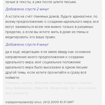
лучше в тексты, а уже после шлите письма.
Добавлено спустя 2 минут
А кстати на счёт глиняных домов, будьте адекватнее, по
моему предположению о создании идеального мира, все
могут заниматься всем чем можно только в разумных
пределах, а если вы хотите жить в доме из глины и
медитировать это ваше право.
Добавлено спустя 4 минут
да и ещё, медитацию я не имею ввиду как основное
направление моего предположения о создании
идеального мира, моё социальное положение
идеального мира было высказано в одном письме
другой темы, если хотите прочитайте и сразу всё
поймёте.
Леверье, Ньютон, Эйнштейн, Кеплер, Коперник, Галилео,
Безу, Вейерштрас, Вавилов, Менделеев, Ом. - мои учители,
мои создатели.
отредактировал(а) sirius: 24.12.2009 10:31 GMT