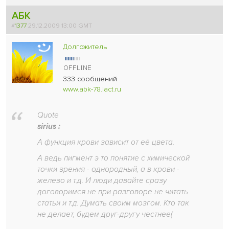
АБК
#
1377
29.12.2009 13:00 GMT
Долгожитель
333 сообщений
www.abk-78.lact.ru
Quote
sirius :
А функция крови зависит от её цвета.
А ведь пигмент э то понятие с химической
точки зрения - однородный, а в крови -
железо и т.д. И люди давайте сразу
договоримся не при разговоре не читать
статьи и т.д. Думать своим мозгом. Кто так
не делает, будем друг-другу честнее
(