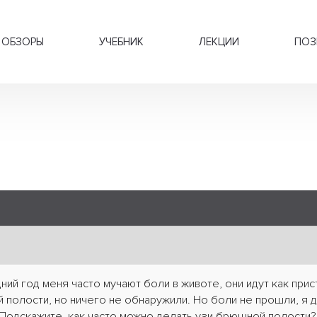
ОБЗОРЫ
УЧЕБНИК
ЛЕКЦИИ
ПОЗ
ний год меня часто мучают боли в животе, они идут как при
 полости, но ничего не обнаружили. Но боли не прошли, я 
Подскажите, как часто можно делать узи брюшной полости? 