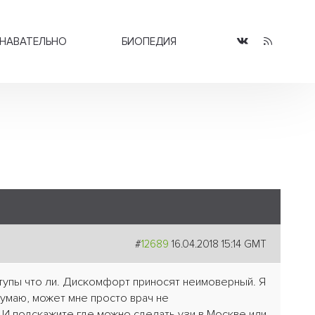
НАВАТЕЛЬНО
БИОПЕДИЯ
#
12689
16.04.2018 15:14 GMT
ступы что ли. Дискомфорт приносят неимоверный. Я
думаю, может мне просто врач не
И подскажите где можно сделать узи в Москве или