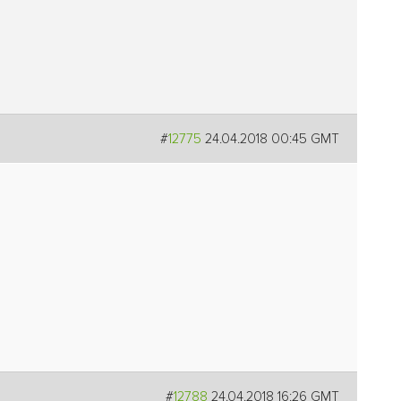
#
12775
24.04.2018 00:45 GMT
#
12788
24.04.2018 16:26 GMT