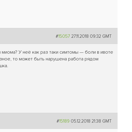
#
15057
27.11.2018 09:32 GMT
u миома? У неё как раз таки симтомы — боли в ивоте
озное, то может быть нарушена работа рядом
шка.
#
15189
05.12.2018 21:38 GMT