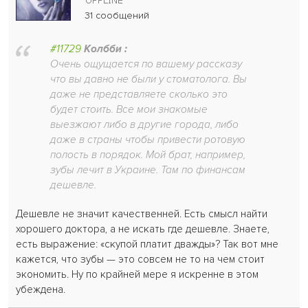
31 сообщений
#11729
Колбби :
Очень ощущается по вашему рассказу
что вы давно не были у стоматолога. Вы
даже не представляете сколько это
будет стоить. Все мои знакомые
выезжают либо в другие города, либо
даже в страны чтобы привести ротовую
полость в порядок. Мой брат, например,
зубы лечит в Украине. Там по финансам
дешевле.
Дешевле не значит качественней. Есть смысл найти
хорошего доктора, а не искать где дешевле. Знаете,
есть выражение: «скупой платит дважды»? Так вот мне
кажется, что зубы — это совсем не то на чем стоит
экономить. Ну по крайней мере я искренне в этом
убеждена.