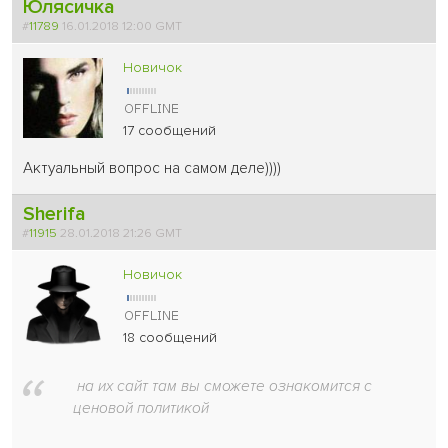
Юлясичка
#
11789
16.01.2018 12:00 GMT
Новичок
17 сообщений
Актуальный вопрос на самом деле))))
Sherifa
#
11915
28.01.2018 21:26 GMT
Новичок
18 сообщений
на их сайт там вы сможете ознакомится с
ценовой политикой