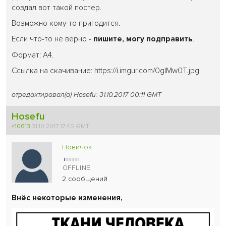
создал вот такой постер.
Возможно кому-то пригодится.
Если что-то не верно -
пишите, могу подправить
.
Формат: A4.
Ссылка на скачивание: https://i.imgur.com/0glMw0T.jpg
отредактировал(а) Hosefu: 31.10.2017 00:11 GMT
Hosefu
#
10613
31.10.2017 17:45 GMT
Новичок
2 сообщений
Внёс некоторые изменения,