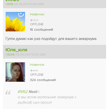
#
9174
06.09.2017 21:49 GMT
Новичок
16 сообщений
Гуппи думаю как раз подойдут. для вашего аквариума.
Юля_юля
#
9206
08.09.2017 10:06 GMT
Новичок
324 сообщений
#9162
Nasti :
а мы хотим маленькие аквариум с
рыбкой) сын просит