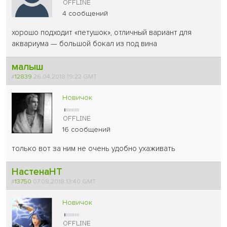
4 сообщений
хорошо подходит «петушок», отличный вариант для
аквариума — большой бокал из под вина
малыш
#
12839
26.04.2018 19:22 GMT
Новичок
16 сообщений
только вот за ним не очень удобно ухаживать
НастенаНТ
#
13750
07.08.2018 13:40 GMT
Новичок