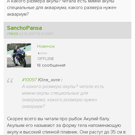
А какого размера акулы? читала есть мимни акулы
специальные для аквариума, какого размера нужен
аквариум?
SanchoPansa
#
11600
22.12.2017 13:31 GMT
Новичок
18 сообщений
#10097
Юля_юля :
А какого размера акулы? читала есть
мимни акулы специальные для
аквариума, какого размера нужен
аквариум?
Скорее всего вы читали про рыбок Акулий балу.
Акульим его называют за форму тела напоминающую
акулу и высокий спинной плавник. Они растут до 35 см в