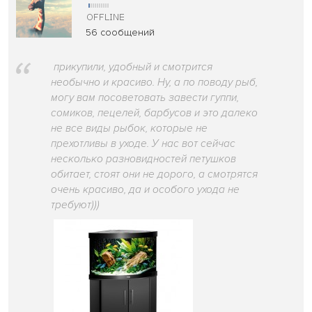
56 сообщений
прикупили, удобный и смотрится
необычно и красиво. Ну, а по поводу рыб,
могу вам посоветовать завести гуппи,
сомиков, пецелей, барбусов и это далеко
не все виды рыбок, которые не
прехотливы в уходе. У нас вот сейчас
несколько разновидностей петушков
обитает, стоят они не дорого, а смотрятся
очень красиво, да и особого ухода не
требуют)))