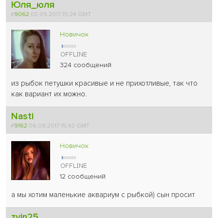
Юля_юля
#
9062
02.09.2017 15:24 GMT
Новичок
324 сообщений
из рыбок петушки красивые и не прихотливые, так что
как вариант их можно.
Nasti
#
9162
06.09.2017 15:42 GMT
Новичок
12 сообщений
а мы хотим маленькие аквариум с рыбкой) сын просит
zvin25