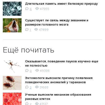
Длительная память имеет белковую природу
47955
6
Существует ли связь между зеванием и
размером головного мозга
47499
1
Ещё почитать
Оказывается, поведение пауков изучено еще
не полностью
49386
0
Энтомологи выяснили причину появления
поведенческих аномалий у тараканов
31688
3
Ученые выяснили механизм образования
раковых клеток
47137
2