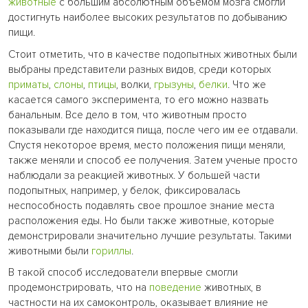
животные
с большим абсолютным объемом мозга смогли
достигнуть наиболее высоких результатов по добыванию
пищи.
Стоит отметить, что в качестве подопытных животных были
выбраны представители разных видов, среди которых
приматы
,
слоны
,
птицы
, волки,
грызуны
,
белки
. Что же
касается самого эксперимента, то его можно назвать
банальным. Все дело в том, что животным просто
показывали где находится пища, после чего им ее отдавали.
Спустя некоторое время, место положения пищи меняли,
также меняли и способ ее получения. Затем ученые просто
наблюдали за реакцией животных. У большей части
подопытных, например, у белок, фиксировалась
неспособность подавлять свое прошлое знание места
расположения еды. Но были также животные, которые
демонстрировали значительно лучшие результаты. Такими
животными были
гориллы
.
В такой способ исследователи впервые смогли
продемонстрировать, что на
поведение
животных, в
частности на их самоконтроль, оказывает влияние не