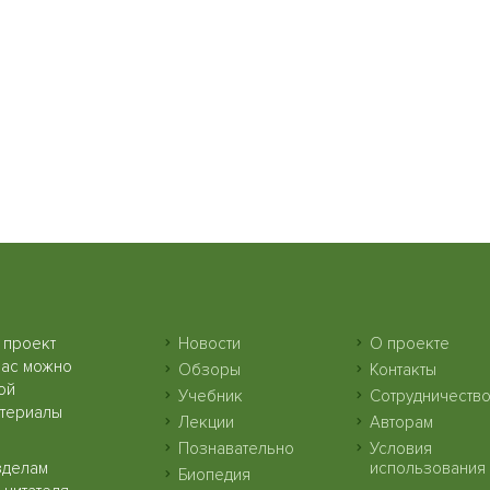
 проект
Новости
О проекте
нас можно
Обзоры
Контакты
ой
Учебник
Сотрудничеств
атериалы
Лекции
Авторам
Познавательно
Условия
зделам
использования
Биопедия