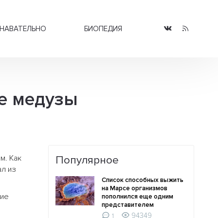
НАВАТЕЛЬНО
БИОПЕДИЯ
е медузы
м. Как
Популярное
ал из
Список способных выжить
на Марсе организмов
кие
пополнился еще одним
представителем
94349
1