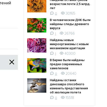
Найдены останки грибов
тений
наскомые предпочитают
защищают с
возрастом почти 2,5 млрд.
опылять полосатые или
потомство
лет
красные цветы
30165
0
0
В человеческом ДНК были
0
найдены следы древнего
вируса
26766
1
Найдены новые
микроорганизмы с новым
механизмом адаптации
40300
1
В Бирме были найдены
предки современных
хамелеонов
20640
0
Найдены останки
динозавра способного
изменить представления
об эволюции полета
15518
0