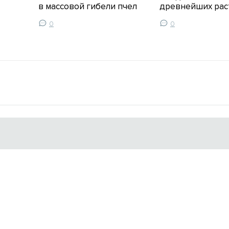
в массовой гибели пчел
древнейших рас
0
0