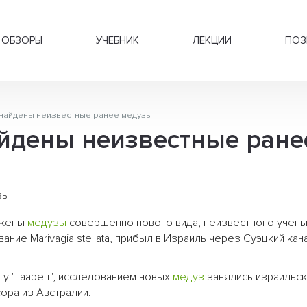
ОБЗОРЫ
УЧЕБНИК
ЛЕКЦИИ
ПОЗ
 найдены неизвестные ранее медузы
айдены неизвестные ране
ужены
медузы
совершенно нового вида, неизвестного учены
вание Marivagia stellata, прибыл в Израиль через Суэцкий кан
ту "Гаарец", исследованием новых
медуз
занялись израильс
ора из Австралии.