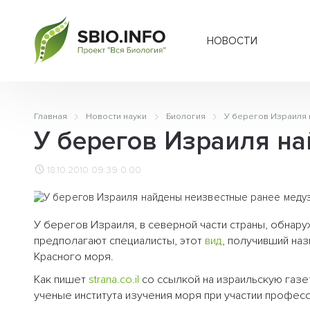
НОВОСТИ
Главная
Новости науки
Биология
У берегов Израиля
У берегов Израиля н
18.10.2010 09:39
0.00
У берегов Израиля, в северной части страны, обнар
предполагают специалисты, этот
вид
, получивший наз
Красного моря.
Как пишет
strana.co.il
со ссылкой на израильскую газе
ученые института изучения моря при участии професс