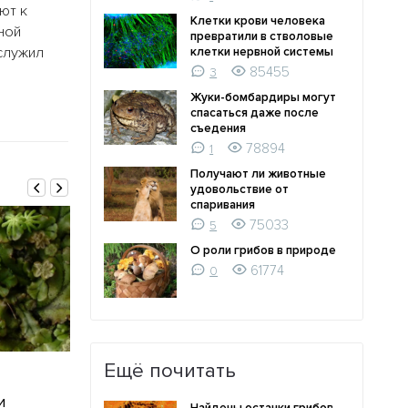
ют к
Клетки крови человека
ной
превратили в стволовые
 служил
клетки нервной системы
85455
3
Жуки-бомбардиры могут
спасаться даже после
съедения
78894
1
Получают ли животные
удовольствие от
спаривания
75033
5
О роли грибов в природе
61774
0
Ещё почитать
12.10.2010
11.10.2010
и
Учены считают, что
Как бабочки-