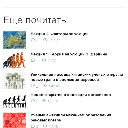
Ещё почитать
Лекция 2. Факторы эволюции
65427
0
Лекция 1. Теория эволюции Ч. Дарвина
71717
1
Уникальная находка китайских ученых открыла
новые грани в эволюции деревьев
64949
2
Новое открытие в эволюции организмов
46335
1
Ученые выяснили механизм образования
раковых клеток
47145
2