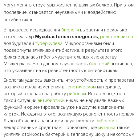
могут менять структуры жизненно важных белков. При этом
последние, становятся неуязвимыми к воздействию
антибиотиков.
В процессе исследования
биологи
вырастили несколько
сотен культур
Mycobacterium smegmatis
,
родственников
возбудителей
туберкулеза
. Микроорганизмы были
подвергнуты влиянию антибиотика, в результате этого
фиксировалась гибель чувствительных к лекарству
M.smegmatis. Но в данном случае часть
бактерий
выживала,
что указывает на их резистентность к антибиотикам.
Биологам удалось выяснить, что устойчивость к препаратам
возникла из-за изменения в
генетическом
материале,
который отвечает за работу
рибосом
. Интересно, что в
такой ситуации
антибиотики
никак не нарушали важных
функций и ориентировались уже на другие компоненты
клеток. Исходя из этого, возникшую резистентность нельзя
было объяснить развитием неуязвимости
рибосом
к
лекарственным средствам. Произошедшие
мутации
также
усилили стойкость бактерий к тепловому шоку и некоторым