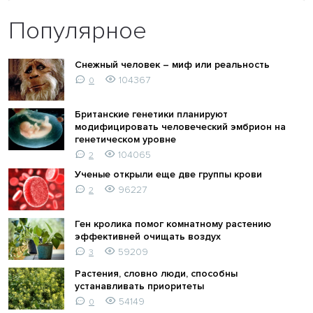
Популярное
Снежный человек – миф или реальность
104367
0
Британские генетики планируют
модифицировать человеческий эмбрион на
генетическом уровне
104065
2
Ученые открыли еще две группы крови
96227
2
Ген кролика помог комнатному растению
эффективней очищать воздух
59209
3
Растения, словно люди, способны
устанавливать приоритеты
54149
0