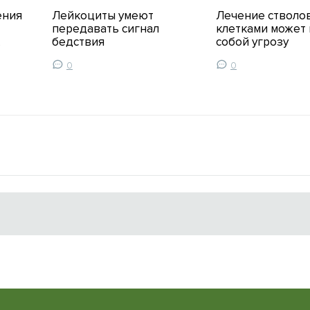
ения
Лейкоциты умеют
Лечение стволо
передавать сигнал
клетками может 
бедствия
собой угрозу
0
0