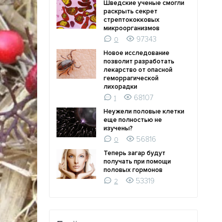
Шведские ученые смогли
раскрыть секрет
стрептококковых
микроорганизмов
97343
0
Новое исследование
позволит разработать
лекарство от опасной
геморрагической
лихорадки
68107
1
Неужели половые клетки
еще полностью не
изучены?
56816
0
Теперь загар будут
получать при помощи
половых гормонов
53319
2