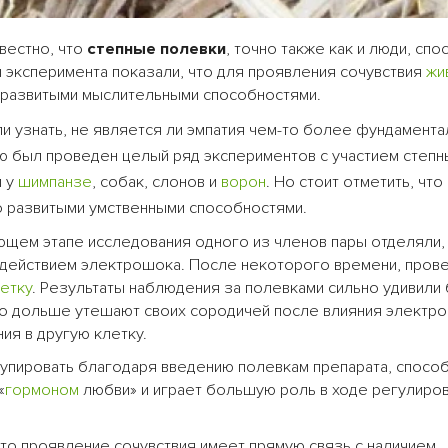
вестно, что
степные полевки
, точно также как и люди, сп
ы эксперимента показали, что для проявления сочувствия
жи
 развитыми мыслительными способностями.
и узнать, не является ли эмпатия чем-то более фундамента
ю был проведен целый ряд экспериментов с участием степн
и у
шимпанзе
, собак, слонов и
ворон
. Но стоит отметить, что
 развитыми умственными способностями.
ующем этапе исследования одного из членов пары отделяли,
действием электрошока. После некоторого времени, пров
етку
. Результаты наблюдения за полевками сильно удивили
ьно дольше утешают своих сородичей после влияния электр
ия в другую клетку.
купировать благодаря введению полевкам препарата, спосо
«
гормоном
любви» и играет большую роль в ходе регулиро
что проявление сочувствия имеет прямую связь с наличием