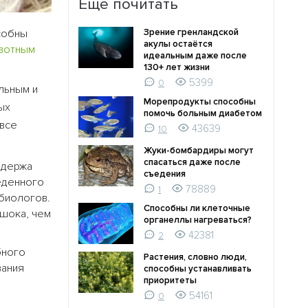
Ещё почитать
особны
Зрение гренландской
акулы остаётся
вотным
идеальным даже после
130+ лет жизни
5399
0
льным и
Морепродукты способны
ых
помочь больным диабетом
 все
43639
10
Жуки-бомбардиры могут
спасаться даже после
 держа
съедения
еденного
78889
1
 биологов.
Способны ли клеточные
ошока, чем
органеллы нагреваться?
42381
2
бного
Растения, словно люди,
вания
способны устанавливать
приоритеты
54161
0