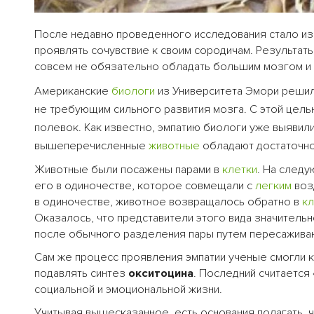
После недавно проведенного исследования стало из
проявлять сочувствие к своим сородичам. Результат
совсем не обязательно обладать большим мозгом и
Американские
биологи
из Университета Эмори решил
не требующим сильного развития мозга. С этой цель
полевок. Как известно, эмпатию биологи уже выявил
вышеперечисленные
животные
обладают достаточно
Животные были посажены парами в
клетки
. На след
его в одиночестве, которое совмещали с
легким
воз
в одиночестве, животное возвращалось обратно в
кл
Оказалось, что представители этого вида значител
после обычного разделения пары путем пересаживан
Сам же процесс проявления эмпатии ученые смогли 
подавлять синтез
окситоцина
. Последний считается 
социальной и эмоциональной жизни.
Учитывая вышесказанное, есть основания полагать, 