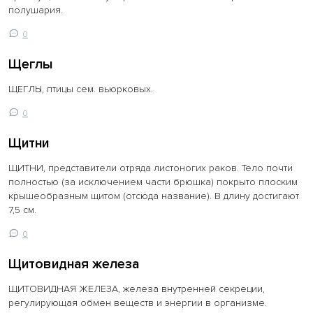
полушария.
0
Щеглы
ЩЕГЛЫ, птицы сем. вьюрковых.
0
Щитни
ЩИТНИ, представители отряда листоногих раков. Тело почти
полностью (за исключением части брюшка) покрыто плоским
крышеобразным щитом (отсюда название). В длину достигают
7,5 см.
0
Щитовидная железа
ЩИТОВИДНАЯ ЖЕЛЕЗА, железа внутренней секреции,
регулирующая обмен веществ и энергии в организме.