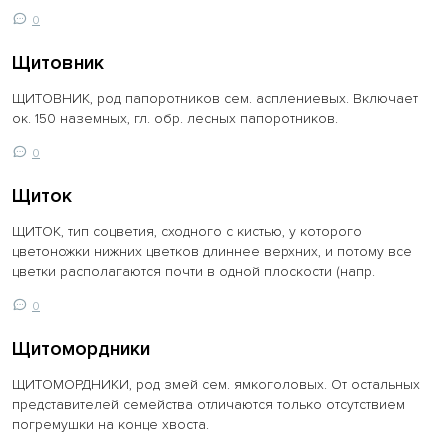
0
Щитовник
ЩИТОВНИК, род папоротников сем. асплениевых. Включает
ок. 150 наземных, гл. обр. лесных папоротников.
0
Щиток
ЩИТОК, тип соцветия, сходного с кистью, у которого
цветоножки нижних цветков длиннее верхних, и потому все
цветки располагаются почти в одной плоскости (напр.
0
Щитомордники
ЩИТОМОРДНИКИ, род змей сем. ямкоголовых. От остальных
представителей семейства отличаются только отсутствием
погремушки на конце хвоста.