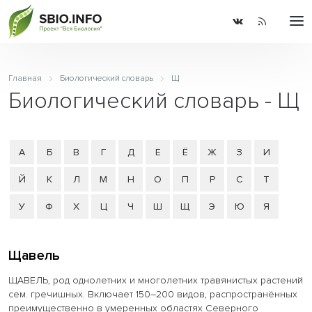
Главная
Биологический словарь
Щ
Биологический словарь - Щ
А
Б
В
Г
Д
Е
Ё
Ж
З
И
Й
К
Л
М
Н
О
П
Р
С
Т
У
Ф
Х
Ц
Ч
Ш
Щ
Э
Ю
Я
Щавель
ЩАВЕЛЬ, род однолетних и многолетних травянистых растений
сем. гречишных. Включает 150–200 видов, распространённых
преимущественно в умеренных областях Северного