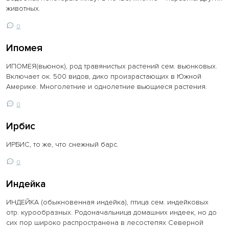
животных.
0
Ипомея
ИПОМЕЯ(вьюнок), род травянистых растений сем. вьюнковых.
Включает ок. 500 видов, дико произрастающих в Южной
Америке. Многолетние и однолетние вьющиеся растения.
0
Ирбис
ИРБИС, то же, что снежный барс.
0
Индейка
ИНДЕЙКА (обыкновенная индейка), птица сем. индейковых
отр. курообразных. Родоначальница домашних индеек, но до
сих пор широко распространена в лесостепях Северной