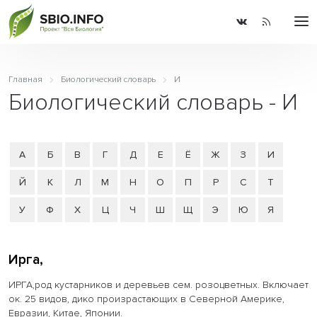
Главная
Биологический словарь
И
Биологический словарь - И
А
Б
В
Г
Д
Е
Ё
Ж
З
И
Й
К
Л
М
Н
О
П
Р
С
Т
У
Ф
Х
Ц
Ч
Ш
Щ
Э
Ю
Я
Ирга,
ИРГА,род кустарников и деревьев сем. розоцветных. Включает
ок. 25 видов, дико произрастающих в Северной Америке,
Евразии, Китае, Японии.