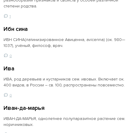
разнообразии признаков и свойств у особей различной
степени родства.
1
Ибн сина
ИБН СИНА(латинизированное Авиценна, avicenna) (ок. 980—
1037), учёный, философ, врач.
0
Ива
ИВА, род деревьев и кустарников сем. ивовых. Включает ок.
400 видов, в России – св. 100, распространены повсеместно.
0
Иван-да-марья
ИВАН-ДА-МАРЬЯ, однолетнее полупаразитное растение сем.
норичниковых.