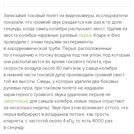
Записывая токовый полет на видеокамеры, исследователи
показали, что громкий звук раздается как раз в те доли
секунды, когда самец колибри распускает хвост. Удалив из
хвоста колибри наружные рулевые
перья
, Кларк и Фео
проводили с этими перьями эксперименты
в аэродинамической трубе. Перья, расположенные
по отношению к потоку воздуха под тем углом, под которым
они располагаются во время токового полета, при
скорости воздуха около 80 км/ч (как у самца колибри
в нижней части токовой дуги) производили громкий свист
той же высоты. Самцы, у которых удалили два боковых
рулевых пера, при токовом полете не издавали
характерного громкого звука (удаление перьев не
смертельно
для самцов колибри; новые перья отрастают
за несколько недель). Звук при этом возникает оттого, что
перья вибрируют в воздушном потоке, как трость
кларнета, с частотой около 4 кГц, то есть 4000 раз
в секунду.