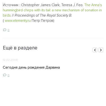
Источник : Christopher James Clark, Teresa J. Feo.
The Anna's
hummingbird chirps with its tail: a new mechanism of sonation in
birds
//
Proceedings of The Royal Society B
.
(
www.elementy.ru
Петр Петров)
0
Ещё в разделе
12.02.2008
Сегодня день рождения Дарвина
0