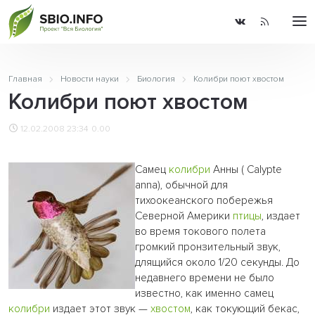
Главная
Новости науки
Биология
Колибри поют хвостом
Колибри поют хвостом
12.02.2008 23:34
0.00
Самец
колибри
Анны ( Calypte
anna), обычной для
тихоокеанского побережья
Северной Америки
птицы
, издает
во время токового полета
громкий пронзительный звук,
длящийся около 1/20 секунды. До
недавнего времени не было
известно, как именно самец
колибри
издает этот звук —
хвостом
, как токующий бекас,