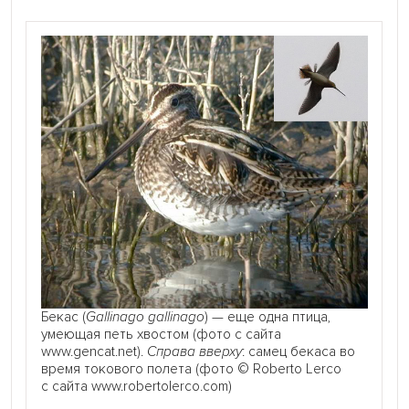
Бекас (
Gallinago gallinago
) — еще одна птица,
умеющая петь хвостом (фото с сайта
www.gencat.net).
Справа вверху
: самец бекаса во
время токового полета (фото © Roberto Lerco
с сайта www.robertolerco.com)