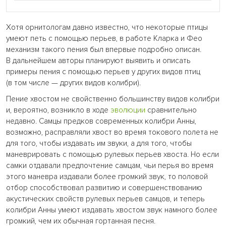
Хотя орнитологам давно известно, что некоторые птицы
умеют петь с помощью перьев, в работе Кларка и Фео
механизм такого пения был впервые подробно описан.
В дальнейшем авторы планируют выявить и описать
примеры пения с помощью перьев у других видов птиц
(в том числе — других видов колибри).
Пение хвостом не свойственно большинству видов колибри
и, вероятно, возникло в ходе
эволюции
сравнительно
недавно. Самцы предков современных колибри Анны,
возможно, расправляли хвост во время токового полета не
для того, чтобы издавать им звуки, а для того, чтобы
маневрировать с помощью рулевых перьев хвоста. Но если
самки отдавали предпочтение самцам, чьи перья во время
этого маневра издавали более громкий звук, то половой
отбор способствовал развитию и совершенствованию
акустических свойств рулевых перьев самцов, и теперь
колибри Анны умеют издавать хвостом звук намного более
громкий, чем их обычная гортанная песня.