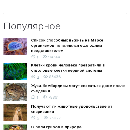
Популярное
Список способных выжить на Марсе
организмов пополнился еще одним
представителем
94344
1
Клетки крови человека превратили в
стволовые клетки нервной системы
85436
3
Жуки-бомбардиры могут спасаться даже после
съедения
78891
1
Получают ли животные удовольствие от
спаривания
75027
5
О роли грибов в природе