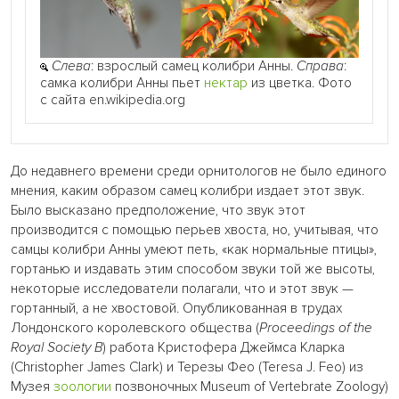
Слева
: взрослый самец колибри Анны.
Справа
:
самка колибри Анны пьет
нектар
из цветка. Фото
с сайта en.wikipedia.org
До недавнего времени среди орнитологов не было единого
мнения, каким образом самец колибри издает этот звук.
Было высказано предположение, что звук этот
производится с помощью перьев хвоста, но, учитывая, что
самцы колибри Анны умеют петь, «как нормальные птицы»,
гортанью и издавать этим способом звуки той же высоты,
некоторые исследователи полагали, что и этот звук —
гортанный, а не хвостовой. Опубликованная в трудах
Лондонского королевского общества (
Proceedings of the
Royal Society B
) работа Кристофера Джеймса Кларка
(Christopher James Clark) и Терезы Фео (Teresa J. Feo) из
Музея
зоологии
позвоночных Museum of Vertebrate Zoology)