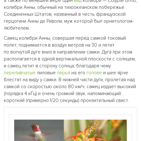
а также по меньшей мере один
вид
колибри —
Calypte anna
,
колибри Анны, обычный на тихоокеанском побережье
Соединенных Штатов, названный в честь французской
герцогини Анны де Риволи, муж которой был орнитологом-
любителем.
Самец колибри Анны, совершая перед самкой токовый
полет, поднимается в воздух метров на 30 и летит
по вогнутой дуге вниз в направлении самки. Дуга при этом
располагается в одной вертикальной плоскости с солнцем,
и самец летит в сторону солнца, благодаря чему
переливчатые
лиловые
перья
на его
голове
и шее ярче
блестят на виду у самки. В нижней части дуги, пролетая над
самкой со скоростью около 80 км/ч, самец издает высокий
(порядка 4 кГц) и очень громкий звук, напоминающий
короткий (примерно 1/20 секунды) пронзительный свист.