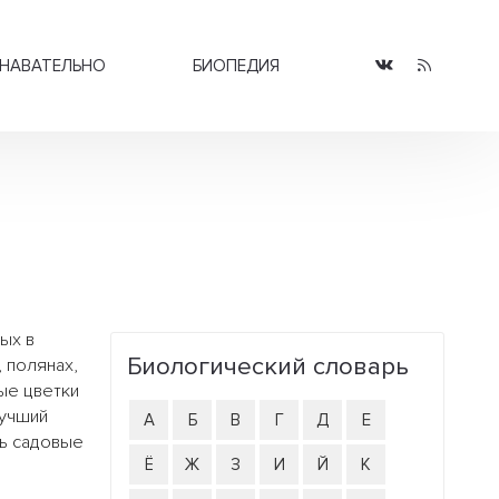
НАВАТЕЛЬНО
БИОПЕДИЯ
ных в
Биологический словарь
 полянах,
ые цветки
лучший
А
Б
В
Г
Д
Е
ть садовые
Ё
Ж
З
И
Й
К