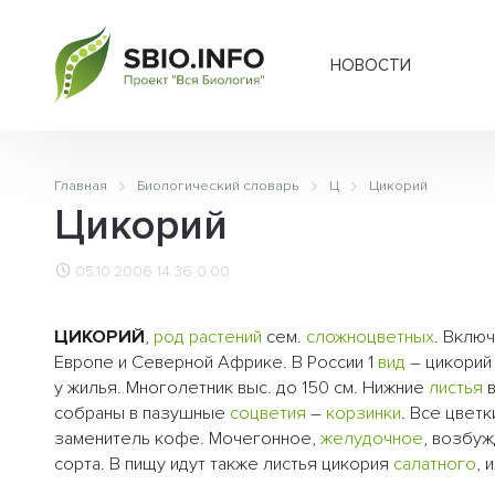
НОВОСТИ
Главная
Биологический словарь
Ц
Цикорий
Цикорий
05.10.2006 14:36
0.00
ЦИКОРИЙ
,
род
растений
сем.
сложноцветных
. Включ
Европе и Северной Африке. В России 1
вид
– цикорий 
у жилья. Многолетник выс. до 150 см. Нижние
листья
в
собраны в пазушные
соцветия
–
корзинки
. Все цвет
заменитель кофе. Мочегонное,
желудочное
, возбу
сорта. В пищу идут также листья цикория
салатного
, 