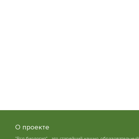
О проекте
"Вся биология" - это старейший научно-образовательный