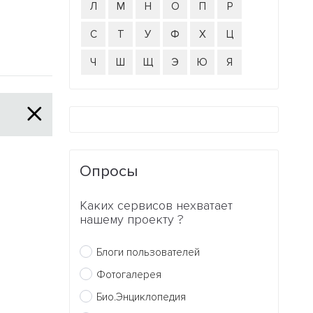
Л
М
Н
О
П
Р
С
Т
У
Ф
Х
Ц
Ч
Ш
Щ
Э
Ю
Я
Опросы
Каких сервисов нехватает
нашему проекту ?
Блоги пользователей
Фотогалерея
Био.Энциклопедия