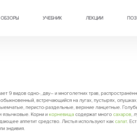
ОБЗОРЫ
УЧЕБНИК
ЛЕКЦИИ
ПОЗ
ает 9 видов одно-, дву– и многолетних трав, распространён
обыкновенный, встречающийся на лугах, пустырях, опушках,
ыемчатые, перисто-раздельные, верхние ланцетные. Голуб
ки язычковые. Корни и
корневища
содержат много
сахаров
, 
ждающее аппетит средство. Листья используют как
салат
. Ес
или эндивия.