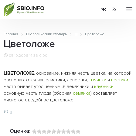
Главная
Биологический словарь
Ц
Цветоложе
Цветоложе
05.10.2006 14:36
0.00
ЦВЕТОЛОЖЕ
, основание, нижняя часть цветка, на которой
располагаются чашелистики, лепестки,
тычинки
и
пестики
.
Часто бывает утолщённым. У земляники и
клубники
основную часть плода (сборная
семянка
) составляет
мясистое съедобное цветоложе.
0
Оценка: