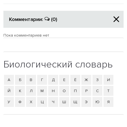
Комментарии:
(0)
Пока комментариев нет
Биологический словарь
А
Б
В
Г
Д
Е
Ё
Ж
З
И
Й
К
Л
М
Н
О
П
Р
С
Т
У
Ф
Х
Ц
Ч
Ш
Щ
Э
Ю
Я