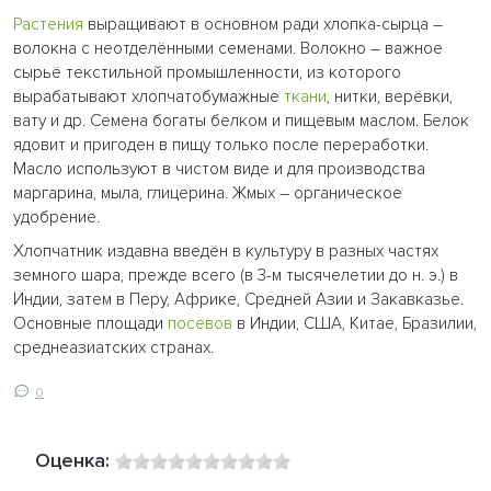
Растения
выращивают в основном ради хлопка-сырца –
волокна с неотделёнными семенами. Волокно – важное
сырьё текстильной промышленности, из которого
вырабатывают хлопчатобумажные
ткани
, нитки, верёвки,
вату и др. Семена богаты белком и пищевым маслом. Белок
ядовит и пригоден в пищу только после переработки.
Масло используют в чистом виде и для производства
маргарина, мыла, глицерина. Жмых – органическое
удобрение.
Хлопчатник издавна введён в культуру в разных частях
земного шара, прежде всего (в 3-м тысячелетии до н. э.) в
Индии, затем в Перу, Африке, Средней Азии и Закавказье.
Основные площади
посевов
в Индии, США, Китае, Бразилии,
среднеазиатских странах.
0
Оценка: