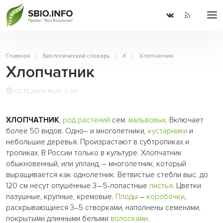
Главная
Биологический словарь
Х
Хлопчатник
Хлопчатник
05.10.2006 14:36
0.00
ХЛОПЧАТНИК
,
род
растений
сем.
мальвовых
. Включает
более 50 видов. Одно– и многолетники,
кустарники
и
небольшие деревья. Произрастают в субтропиках и
тропиках. В России только в культуре. Хлопчатник
обыкновенный, или упланд, – многолетник, который
выращивается как однолетник. Ветвистые стебли выс. до
120 см несут опушённые 3—5-лопастные
листья
. Цветки
пазушные, крупные, кремовые.
Плоды
–
коробочки
,
раскрывающиеся 3–5 створками, наполнены семенами,
покрытыми длинными белыми
волосками
.