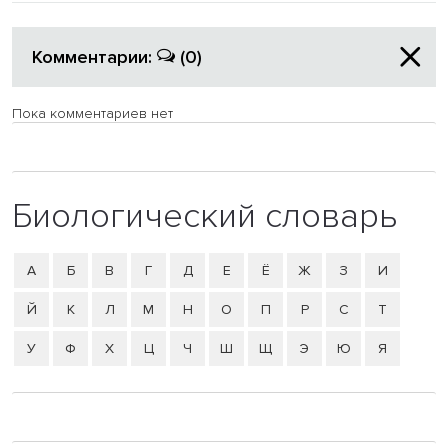
Комментарии:
(0)
Пока комментариев нет
Биологический словарь
А
Б
В
Г
Д
Е
Ё
Ж
З
И
Й
К
Л
М
Н
О
П
Р
С
Т
У
Ф
Х
Ц
Ч
Ш
Щ
Э
Ю
Я