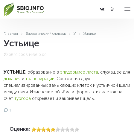
Главная
Биологический словарь
У
Устьице
Устьице
05.10.2006 14:36
0.00
УСТЬИЦЕ
, образование в
эпидермисе
листа
, служащее для
дыхания
и
транспирации
. Состоит из двух
специализированных замыкающих клеток и устьичной щели
между ними. Изменение объёма и формы этих клеток за
счёт
тургора
открывает и закрывает щель.
1
Оценка: