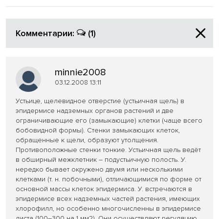
Комментарии:
(1)
minnie2008
03.12.2008 13:11
Устьице, щелевидное отверстие (устьичная щель) в
эпидермисе надземных органов растений и две
ограничивающие его (замыкающие) клетки (чаще всего
бобовидной формы). Стенки замыкающих клеток,
обращенные к щели, образуют утолщения.
Противоположные стенки тонкие. Устьичная щель ведёт
в обширный межклетник – подустьичную полость. У.
нередко бывает окружено двумя или несколькими
клетками (т. н. побочными), отличающимися по форме от
основной массы клеток эпидермиса. У. встречаются в
эпидермисе всех надземных частей растения, имеющих
хлорофилл, но особенно многочисленны в эпидермисе
листа (100–300 на 1 мм2). Они осуществляют регуляцию