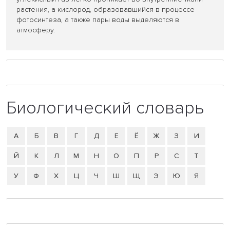
растения, а кислород, образовавшийся в процессе
фотосинтеза, а также пары воды выделяются в
атмосферу.
Биологический словарь
А
Б
В
Г
Д
Е
Ё
Ж
З
И
Й
К
Л
М
Н
О
П
Р
С
Т
У
Ф
Х
Ц
Ч
Ш
Щ
Э
Ю
Я