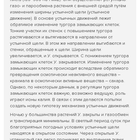
газо- и парообмена растения с внешней средой путём
изменения ширины устьичной щели (устьичное
движение). В основе устьичных движений лежит
обратимое изменение тургора замыкающих клеток.
Тонкие участки их стенок с повышением тургора
растягиваются и вытягиваются в направлении от
устьичной щели. В этом же направлении выгибаются и
стенки, обращенные к щели. Ширина щели
увеличивается, и У. открывается. С понижением тургора
замыкающих клеток У. закрывается. Изменение тургора
замыкающих клеток происходит вследствие обратимого
превращения осмотически неактивного вещества –
крахмала в осмотически активные вещества – сахара.
Однако, по некоторым данным, в регуляции тургора
замыкающих клеток важную, возможно ведущую, роль
играют ионы калия. В связи с этим делаются попытки
создать новую гипотезу механизма устьичных движений.
Ночью у большинства растений У. закрыты и газообмен
и транспирация минимальны. В светлый период суток при
благоприятных погодных условиях устьичные щели
находятся в открытом состоянии. Через открытые У.
углекислый газ легко проникает во внутренние ткани