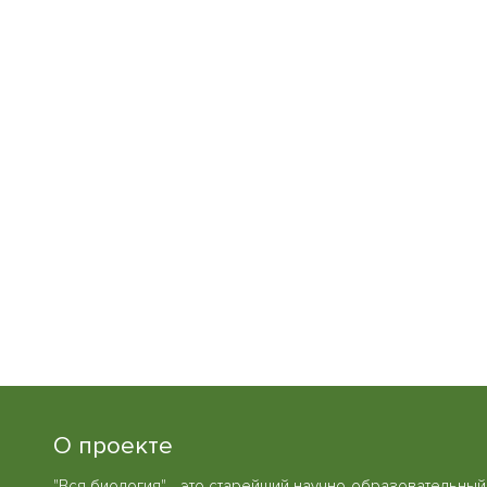
О проекте
"Вся биология" - это старейший научно-образовательный