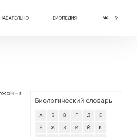
НАВАТЕЛЬНО
БИОПЕДИЯ
оссии – в
Биологический словарь
А
Б
В
Г
Д
Е
Ё
Ж
З
И
Й
К