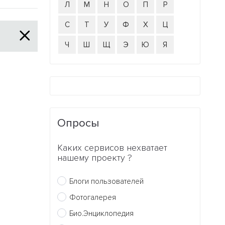
Л
М
Н
О
П
Р
С
Т
У
Ф
Х
Ц
Ч
Ш
Щ
Э
Ю
Я
Опросы
Каких сервисов нехватает
нашему проекту ?
Блоги пользователей
Фотогалерея
Био.Энциклопедия