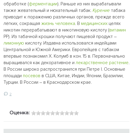
обработке (
ферментации
). Раньше из них вырабатывали
также жевательный и нюхательный табак.
Курение
табака
приводит к поражению различных органов, прежде всего
лёгких, сокращая
жизнь
человека
. В
медицинских
целях
никотин перерабатывают в никотиновую кислоту (
витамин
РР). Из табачной крошки получают пищевой продукт –
лимонную
кислоту. Издавна использовался индейцами
Центральной и Южной Америки. Европейцев с табаком
впервые познакомил Х. Колумб в кон. 15 в. Первоначально
выращивался как декоративное и
лекарственное растение
.
В России широко распространился при Петре I. Основные
площади
посевов
в США, Китае, Индии, Японии, Бразилии,
Турции. В России – в Краснодарском крае.
2
Оценка: