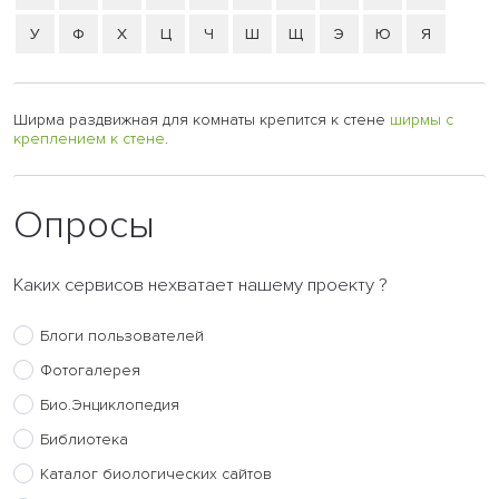
У
Ф
Х
Ц
Ч
Ш
Щ
Э
Ю
Я
Ширма раздвижная для комнаты крепится к стене
ширмы с
креплением к стене
.
Опросы
Каких сервисов нехватает нашему проекту ?
Блоги пользователей
Фотогалерея
Био.Энциклопедия
Библиотека
Каталог биологических сайтов