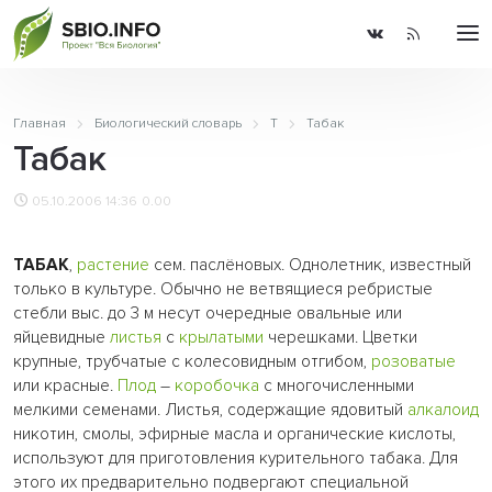
Главная
Биологический словарь
Т
Табак
Табак
05.10.2006 14:36
0.00
ТАБАК
,
растение
сем. паслёновых. Однолетник, известный
только в культуре. Обычно не ветвящиеся ребристые
стебли выс. до 3 м несут очередные овальные или
яйцевидные
листья
с
крылатыми
черешками. Цветки
крупные, трубчатые с колесовидным отгибом,
розоватые
или красные.
Плод
–
коробочка
с многочисленными
мелкими семенами. Листья, содержащие ядовитый
алкалоид
никотин, смолы, эфирные масла и органические кислоты,
используют для приготовления курительного табака. Для
этого их предварительно подвергают специальной