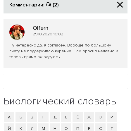
Комментарии:
(2)
Olfern
29.10.2020 16:02
Ну интересно да, я согласен. Вообще по большому
счету не поддерживаю курение. Сам бросил недавно и
теперь прямо аж радуюсь
Биологический словарь
А
Б
В
Г
Д
Е
Ё
Ж
З
И
Й
К
Л
М
Н
О
П
Р
С
Т