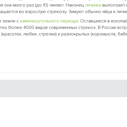
я она много раз (до 10) линяет. Наконец
личинка
выползает 
ащается во взрослую стрекозу. Зимуют обычно яйца и личин
и земли с
каменноугольного периода
. Оставшиеся в ископ
естно более 4000 видов современных стрекоз. В России вст
(красотки, любки, стрелки) и разнокрылых (коромысла, бабк