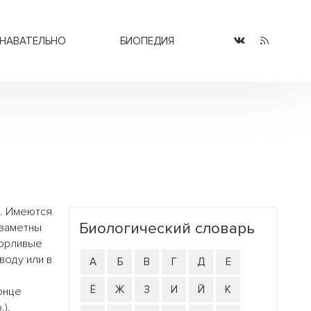
НАВАТЕЛЬНО
БИОПЕДИЯ
м. Имеются
Биологический словарь
заметны
жорливые
воду или в
А
Б
В
Г
Д
Е
о
Ё
Ж
З
И
Й
К
онце
).