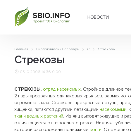
НОВОСТИ
Главная
Биологический словарь
С
Стрекозы
Стрекозы
05.10.2006 14:36
0.00
СТРЕКОЗЫ
,
отряд насекомых
. Стройное длинное те
2 пары прозрачных одинаковых крыльев, размах кото
огромные глаза. Стрекозы прекрасные летуны, пре
хищники, питаются другими летающими
насекомыми
, 
ткани
водных растений
. Из яиц выходят живущие и р
отличающиеся от взрослых стрекоз. Нижняя губа личи
которой расположены подвижные
когти
. С помощью м