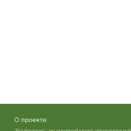
О проекте
"Вся биология" - это старейший научно-образовательный