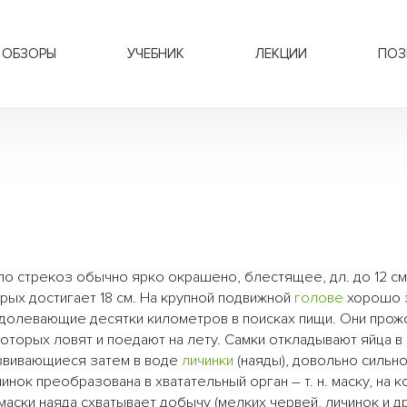
ОБЗОРЫ
УЧЕБНИК
ЛЕКЦИИ
ПОЗ
ло стрекоз обычно ярко окрашено, блестящее, дл. до 12 с
рых достигает 18 см. На крупной подвижной
голове
хорошо 
одолевающие десятки километров в поисках пищи. Они про
которых ловят и поедают на лету. Самки откладывают яйца в 
азвивающиеся затем в воде
личинки
(наяды), довольно сильн
нок преобразована в хватательный орган – т. н. маску, на к
аски наяда схватывает добычу (мелких червей, личинок и др.