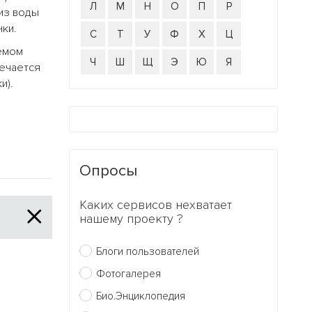
Л
М
Н
О
П
Р
из воды
ки.
С
Т
У
Ф
Х
Ц
аемом
Ч
Ш
Щ
Э
Ю
Я
речается
и).
Опросы
Каких сервисов нехватает
нашему проекту ?
Блоги пользователей
Фотогалерея
Био.Энциклопедия