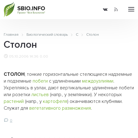
Главная
Биологический словарь
С
Столон
Столон
05.10.2006 14:36
0.00
СТОЛОН
, тонкие горизонтальные стелющиеся надземные
и подземные
побеги
с удлинёнными
междоузлиями
.
Укрепляясь в узлах, дают вертикальные удлинённые побеги
или розетки
листьев
(напр., у земляники). У некоторых
растений
(напр., у
картофеля
) оканчиваются клубнями.
Служат для
вегетативного размножения
.
0