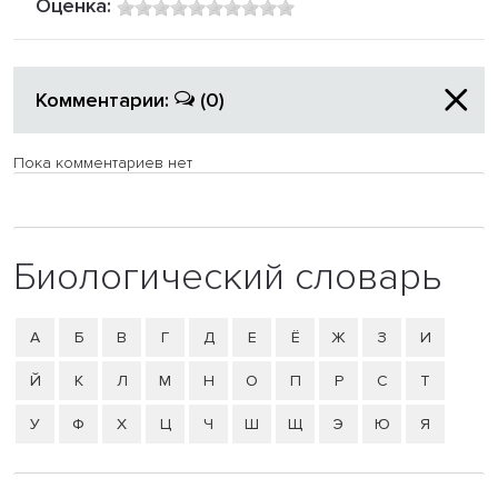
Оценка:
Комментарии:
(0)
Пока комментариев нет
Биологический словарь
А
Б
В
Г
Д
Е
Ё
Ж
З
И
Й
К
Л
М
Н
О
П
Р
С
Т
У
Ф
Х
Ц
Ч
Ш
Щ
Э
Ю
Я