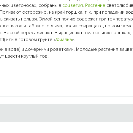
нных цветоносах, собраны в
соцветия
.
Растение
светолюбив
оливают осторожно, на край горшка, т. к. при попадании во
прыскивать нельзя. Зимой сенполию содержат при температу
 сквозняков и табачного дыма, полив сокращают, но ком зем
. Весной пересаживают. Выращивают в маленьких горшках, 
1) или в готовом грунте «
Фиалка
».
и в воде) и дочерними розетками. Молодые растения зацве
т цвести круглый год.