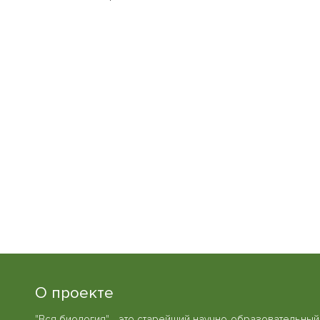
О проекте
"Вся биология" - это старейший научно-образовательный