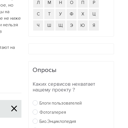
Л
М
Н
О
П
Р
ое, но
ды на
С
Т
У
Ф
Х
Ц
ре не ниже
ли нельзя
Ч
Ш
Щ
Э
Ю
Я
в
тают на
Опросы
Каких сервисов нехватает
нашему проекту ?
Блоги пользователей
Фотогалерея
Био.Энциклопедия