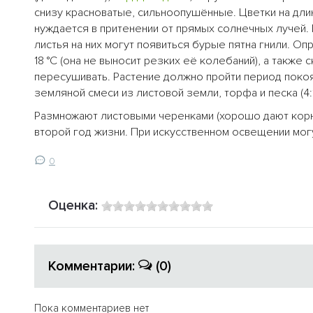
снизу красноватые, сильноопушённые. Цветки на дли
нуждается в притенении от прямых солнечных лучей. П
листья на них могут появиться бурые пятна гнили. О
18 °C (она не выносит резких её колебаний), а также
пересушивать. Растение должно пройти период покоя
земляной смеси из листовой земли, торфа и песка (4:1:
Размножают листовыми черенками (хорошо дают корн
второй год жизни. При искусственном освещении могу
0
Оценка:
Комментарии:
(0)
Пока комментариев нет