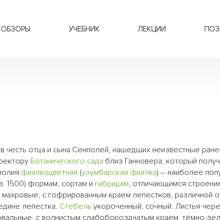
ОБЗОРЫ
УЧЕБНИК
ЛЕКЦИИ
ПОЗ
 в честь отца и сына Сенполей, нашедших неизвестные ране
иректору
Ботанического сада
близ Ганновера, который получ
нполия
фиалкоцветная
(
узумбарская фиалка
) – наиболее по
в. 1500) формам, сортам и
гибридам
, отличающимся строени
и махровые, с гофрированным краем лепестков, различной о
редине лепестка.
Стебель
укороченный, сочный. Листья че
овальные, с волнистым слабобороздчатым краем, тёмно-зе