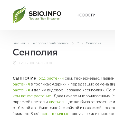
НОВОСТИ
Главная
Биологический словарь
С
Сенполия
Сенполия
05.10.2006 14:36
0.00
СЕНПОЛИЯ
,
род
растений
сем. геснериевых. Назван
растения
в тропиках Африки и передавших семена д
растения
и дал им видовое название «сенполия». Се
комнатное растение
. Дала начало многочисленным (с
окраской цветов и
листьев
. Цветки бывают простые 
от белой до тёмно-синей, с каймой и полоской посе
(диам. до 8 см),
сердцевидные
, округлые или широко