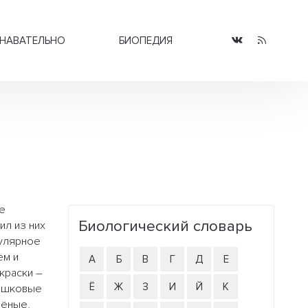
НАВАТЕЛЬНО
БИОПЕДИЯ
е
Биологический словарь
ил из них
пулярное
ем и
А
Б
В
Г
Д
Е
краски –
Ё
Ж
З
И
Й
К
решковые
лёные,