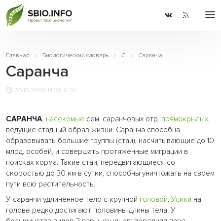
Главная
Биологический словарь
С
Саранча
Саранча
05.10.2006 14:36
0.00
САРАНЧА
,
насекомые
сем. саранчовых отр.
прямокрылых
,
ведущие стадный образ жизни. Саранча способна
образовывать большие группы (стаи), насчитывающие до 10
млрд. особей, и совершать протяжённые миграции в
поисках корма. Такие стаи, передвигающиеся со
скоростью до 30 км в сутки, способны уничтожать на своём
пути всю растительность.
У саранчи удлинённое тело с крупной
головой
.
Усики
на
голове редко достигают половины длины тела. У