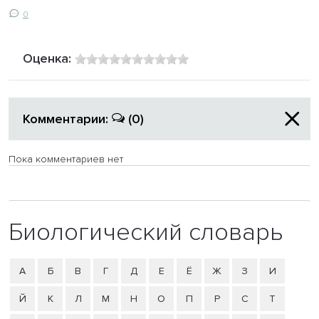
0
Оценка:
Комментарии:
(0)
Пока комментариев нет
Биологический словарь
А
Б
В
Г
Д
Е
Ё
Ж
З
И
Й
К
Л
М
Н
О
П
Р
С
Т