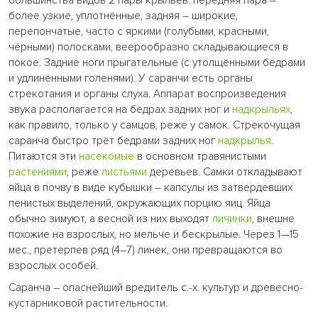
большинства видов 2 пары крыльев: передняя пара –
более узкие, уплотнённые, задняя – широкие,
перепончатые, часто с яркими (голубыми, красными,
чёрными) полосками, веерообразно складывающиеся в
покое. Задние ноги прыгательные (с утолщёнными бёдрами
и удлинёнными голенями). У саранчи есть органы
стрекотания и органы слуха. Аппарат воспроизведения
звука располагается на бёдрах задних ног и
надкрыльях
,
как правило, только у самцов, реже у самок. Стрекочущая
саранча быстро трёт бёдрами задних ног
надкрылья
.
Питаются эти
насекомые
в основном травянистыми
растениями
, реже
листьями
деревьев. Самки откладывают
яйца в почву в виде кубышки – капсулы из затвердевших
пенистых выделений, окружающих порцию яиц. Яйца
обычно зимуют, а весной из них выходят
личинки
, внешне
похожие на взрослых, но мельче и бескрылые. Через 1—15
мес., претерпев ряд (4–7) линек, они превращаются во
взрослых особей.
Саранча – опаснейший вредитель с.-х. культур и древесно-
кустарниковой растительности.