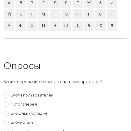
А
Б
В
Г
Д
Е
Ё
Ж
З
И
Й
К
Л
М
Н
О
П
Р
С
Т
У
Ф
Х
Ц
Ч
Ш
Щ
Э
Ю
Я
Опросы
Каких сервисов нехватает нашему проекту ?
Блоги пользователей
Фотогалерея
Био.Энциклопедия
Библиотека