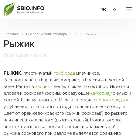
Главная
Биологический словарь
Р
Рыжик
Рыжик
05.10.2006 14:36
0.00
РЫЖИК
, пластинчатый
гриб
рода
млечников.
Распространён в Евразии, Америке; в России – в лесной
зоне. Растёт в
хвойных
лесах, с июля по октябрь. Имеются
еловая и сосновая формы, образующие
микоризу
с елью и
сосной. Шляпка диам. до 117 см, в середине
воронковидное
углубление, от которого отходят концентрические круги.
Цвет от оранжево-красного (рыжик сосновый) до рыжего
или синевато-зелёного (рыжик еловый). Ножка того же
цвета, что и шляпка, полая. Пластинки оранжевые. У
рыжика соснового при разломе выделяется оранжево-