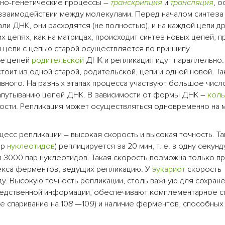
рно-генетические процессы –
транскрипция
и
трансляция
, о
взаимодействии между молекулами. Перед началом синтеза
ли ДНК, они расходятся (не полностью), и на каждой цепи д
х цепях, как на матрицах, происходит синтез новых цепей, 
цепи с цепью старой осуществляется по принципу
ие цепей
родительской
ДНК и репликация идут параллельно
оит из одной старой, родительской, цепи и одной новой. Та
вного. На разных этапах процесса участвуют большое числ
 запутыванию цепей ДНК. В зависимости от формы ДНК –
кол
ости. Репликация может осуществляться одновременно на 
сс репликации – высокая скорость и высокая точность. Так
ар
нуклеотидов
) реплицируется за 20 мин, т. е. в одну секунд
3000 пар нуклеотидов. Такая скорость возможна только пр
екса ферментов, ведущих репликацию. У
эукариот
скорость
ду. Высокую точность репликации, столь важную для сохран
ледственной информации, обеспечивают комплементарное с
 спаривание на 10
8
—10
9
) и наличие ферментов, способных