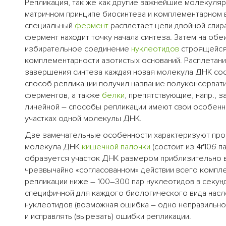
Репликация, так же как другие важнейшие молекуля
матричном принципе биосинтеза и комплементарном 
специальный
фермент
расплетает цепи двойной спира
фермент находит точку начала синтеза. Затем на обеи
избирательное соединение
нуклеотидов
строящейся 
комплементарности азотистых оснований. Расплетан
завершения синтеза каждая новая молекула ДНК сост
способ репликации получил название полуконсервати
ферментов, а также
белки
, препятствующие, напр.,
линейной – способы репликации имеют свои особенн
участках одной молекулы ДНК.
Две замечательные особенности характеризуют проце
молекула ДНК
кишечной палочки
(состоит из 4ґ10
6
п
образуется участок ДНК размером приблизительно в 
чрезвычайно «согласованном» действии всего компл
репликации ниже – 100–300 пар нуклеотидов в секун
специфичной для каждого биологического вида нас
нуклеотидов (возможная ошибка – одно неправильное
и исправлять (вырезать) ошибки репликации.