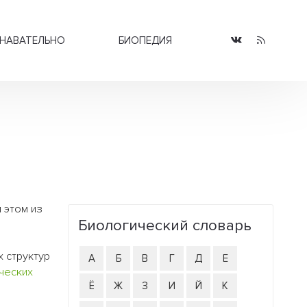
НАВАТЕЛЬНО
БИОПЕДИЯ
 этом из
Биологический словарь
 структур
А
Б
В
Г
Д
Е
ческих
Ё
Ж
З
И
Й
К