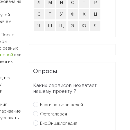
снована на
Л
М
Н
О
П
Р
С
Т
У
Ф
Х
Ц
ругой
причём
Ч
Ш
Щ
Э
Ю
Я
. После
кой
о разных
ьцевой
или
многих
Опросы
, вся
у
Каких сервисов нехватает
нашему проекту ?
и
ения
Блоги пользователей
паривание
Фотогалерея
 узнавать
Био.Энциклопедия