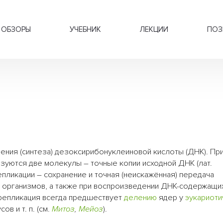
ОБЗОРЫ
УЧЕБНИК
ЛЕКЦИИ
ПОЗ
ения (синтеза) дезоксирибонуклеиновой кислоты (ДНК). При
зуются две молекулы – точные копии исходной ДНК (лат.
пликации – сохранение и точная (неискажённая) передача
 организмов, а также при воспроизведении ДНК-содержащих
 репликация всегда предшествует
делению
ядер у
эукариоти
ов и т. п. (см.
Митоз
,
Мейоз
).