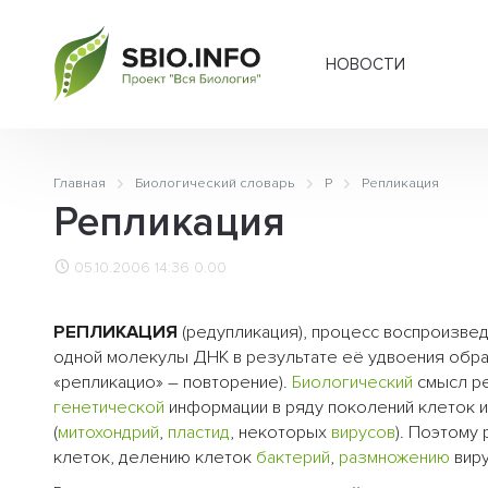
НОВОСТИ
Главная
Биологический словарь
Р
Репликация
Репликация
05.10.2006 14:36
0.00
РЕПЛИКАЦИЯ
(редупликация), процесс воспроизвед
одной молекулы ДНК в результате её удвоения обра
«репликацио» – повторение).
Биологический
смысл ре
генетической
информации в ряду поколений клеток и
(
митохондрий
,
пластид
, некоторых
вирусов
). Поэтому
клеток, делению клеток
бактерий
,
размножению
вирус