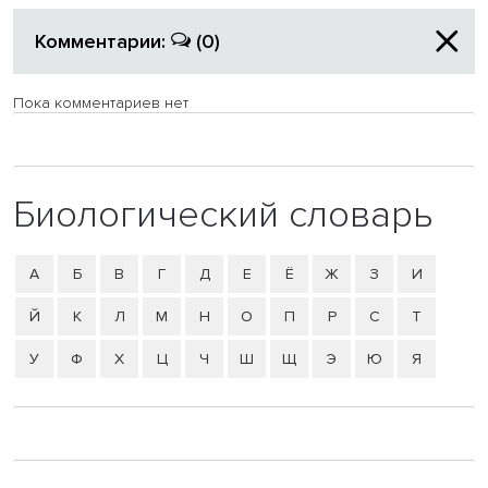
Комментарии:
(0)
Пока комментариев нет
Биологический словарь
А
Б
В
Г
Д
Е
Ё
Ж
З
И
Й
К
Л
М
Н
О
П
Р
С
Т
У
Ф
Х
Ц
Ч
Ш
Щ
Э
Ю
Я