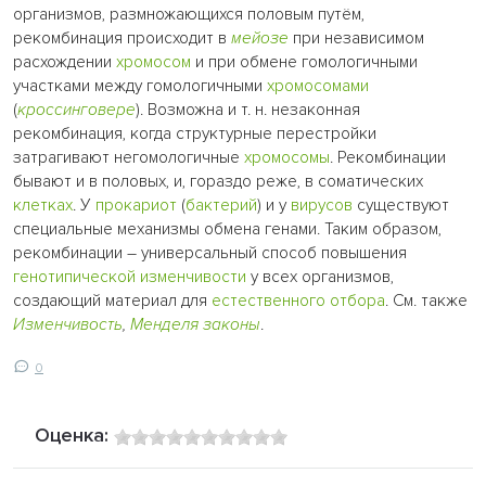
организмов, размножающихся половым путём,
рекомбинация происходит в
мейозе
при независимом
расхождении
хромосом
и при обмене гомологичными
участками между гомологичными
хромосомами
(
кроссинговере
). Возможна и т. н. незаконная
рекомбинация, когда структурные перестройки
затрагивают негомологичные
хромосомы
. Рекомбинации
бывают и в половых, и, гораздо реже, в соматических
клетках
. У
прокариот
(
бактерий
) и у
вирусов
существуют
специальные механизмы обмена генами. Таким образом,
рекомбинации – универсальный способ повышения
генотипической
изменчивости
у всех организмов,
создающий материал для
естественного отбора
. См. также
Изменчивость
,
Менделя законы
.
0
Оценка: