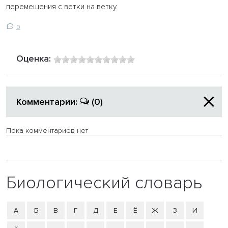
перемещения с ветки на ветку.
0
Оценка:
Комментарии:
(0)
Пока комментариев нет
Биологический словарь
А
Б
В
Г
Д
Е
Ё
Ж
З
И