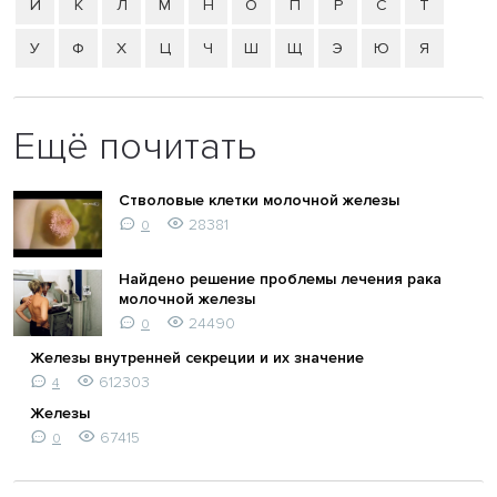
Й
К
Л
М
Н
О
П
Р
С
Т
У
Ф
Х
Ц
Ч
Ш
Щ
Э
Ю
Я
Ещё почитать
Стволовые клетки молочной железы
28381
0
Найдено решение проблемы лечения рака
молочной железы
24490
0
Железы внутренней секреции и их значение
612303
4
Железы
67415
0