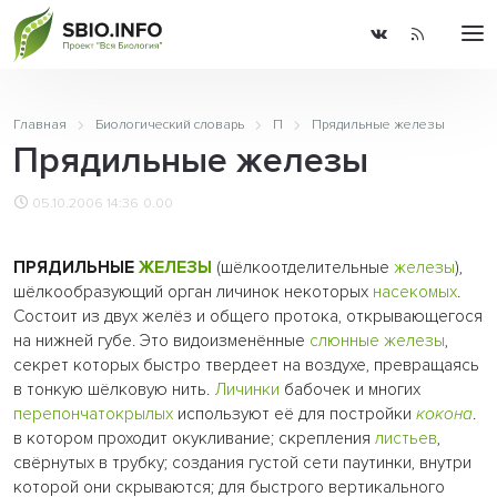
Главная
Биологический словарь
П
Прядильные железы
Прядильные железы
05.10.2006 14:36
0.00
ПРЯДИЛЬНЫЕ
ЖЕЛЕЗЫ
(шёлкоотделительные
железы
),
шёлкообразующий орган личинок некоторых
насекомых
.
Состоит из двух желёз и общего протока, открывающегося
на нижней губе. Это видоизменённые
слюнные железы
,
секрет которых быстро твердеет на воздухе, превращаясь
в тонкую шёлковую нить.
Личинки
бабочек и многих
перепончатокрылых
используют её для постройки
кокона
.
в котором проходит окукливание; скрепления
листьев
,
свёрнутых в трубку; создания густой сети паутинки, внутри
которой они скрываются; для быстрого вертикального