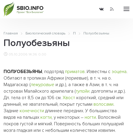
Главная
Биологический словарь
П
Полуобезьяны
Полуобезьяны
05.10.2006 14:36
0.00
ПОЛУОБЕЗЬЯНЫ
, подотряд
приматов
. Известны с
эоцена
.
Обитают в тропиках Африки (лориевые), в т. ч. на о.
Мадагаскар (
лемуровые
и др.), а также в Азии, в т. ч. на
островах Малайского архипелага (
тупайи
. долгопяты и др.).
Дл. тела от 8,5 см до 106 см.
Хвост
короткий, средний или
длинный, не хватательный, покрыт густыми
волосами
.
Задние
конечности
длиннее передних. У большинства
видов на пальцах
когти
, у некоторых –
ногти
. Волосяной
покров густой и мягкий. Поверхность больших полушарий
мозга гладкая или с небольшим количеством извилин.