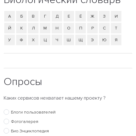
А
Б
В
Г
Д
Е
Ё
Ж
З
И
Й
К
Л
М
Н
О
П
Р
С
Т
У
Ф
Х
Ц
Ч
Ш
Щ
Э
Ю
Я
Опросы
Каких сервисов нехватает нашему проекту ?
Блоги пользователей
Фотогалерея
Био.Энциклопедия