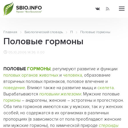
Главная
Биологический словарь
П
Половые гормоны
Половые гормоны
05.10.2006 14:36
0.00
ПОЛОВЫЕ
ГОРМОНЫ
, регулируют развитие и функции
половых органов
животных
и
человека
, образование
вторичных половых признаков, половое влечение и
поведение
. Влияют также на развитие мышц и
скелета
.
Вырабатываются
половыми железами
. Мужские половые
гормоны
– андрогены, женские – эстрогены и прогестерон.
Оба типа гормонов имеются как у мужских, так и у женских
особей, но содержатся в их организмах в различных
пропорциях (в зависимости от пола преобладают женские
или мужские гормоны), по химической природе
стероиды