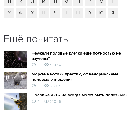
Й
К
Л
М
Н
О
П
Р
С
Т
У
Ф
Х
Ц
Ч
Ш
Щ
Э
Ю
Я
Ещё почитать
Неужели половые клетки еще полностью не
изучены?
56814
0
Морские котики практикуют ненормальные
половые отношения
20713
0
Половые акты не всегда могут быть полезными
21056
0