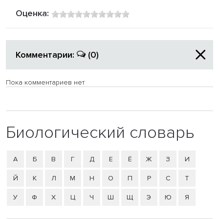
Оценка:
Комментарии:
(0)
Пока комментариев нет
Биологический словарь
А
Б
В
Г
Д
Е
Ё
Ж
З
И
Й
К
Л
М
Н
О
П
Р
С
Т
У
Ф
Х
Ц
Ч
Ш
Щ
Э
Ю
Я